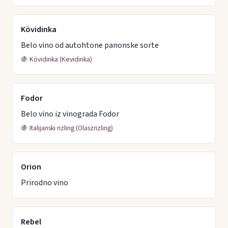
Kövidinka
Belo vino od autohtone panonske sorte
🍇
Kövidinka (Kevidinka)
Fodor
Belo vino iz vinograda Fodor
🍇
Italijanski rizling (Olaszrizling)
Orion
Prirodno vino
Rebel