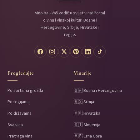
Vino.ba - Vaš vodič u svijet vina! Portal
o vinu i vinskoj kulturi Bosne i
Hercegovine, Srbije, Hrvatske i
regije.
Pregledajte
Vinarije
Po sortama grožđa
🇧🇦 Bosna i Hercegovina
Po regijama
🇷🇸 Srbija
Po državama
🇭🇷 Hrvatska
Sva vina
🇸🇮 Slovenija
Pretraga vina
🇲🇪 Crna Gora