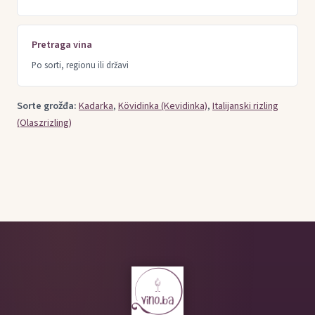
Pretraga vina
Po sorti, regionu ili državi
Sorte grožđa:
Kadarka
,
Kövidinka (Kevidinka)
,
Italijanski rizling
(Olaszrizling)