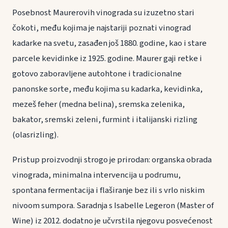
Posebnost Maurerovih vinograda su izuzetno stari
čokoti, među kojima je najstariji poznati vinograd
kadarke na svetu, zasađen još 1880. godine, kao i stare
parcele kevidinke iz 1925. godine. Maurer gaji retke i
gotovo zaboravljene autohtone i tradicionalne
panonske sorte, među kojima su kadarka, kevidinka,
mezeš feher (medna belina), sremska zelenika,
bakator, sremski zeleni, furmint i italijanski rizling
(olasrizling).
Pristup proizvodnji strogo je prirodan: organska obrada
vinograda, minimalna intervencija u podrumu,
spontana fermentacija i flaširanje bez ili s vrlo niskim
nivoom sumpora. Saradnja s Isabelle Legeron (Master of
Wine) iz 2012. dodatno je učvrstila njegovu posvećenost