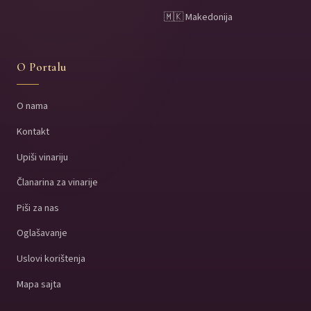
🇲🇰 Makedonija
O Portalu
O nama
Kontakt
Upiši vinariju
Članarina za vinarije
Piši za nas
Oglašavanje
Uslovi korištenja
Mapa sajta