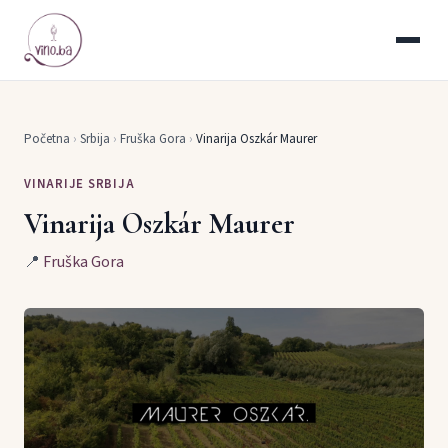
Početna
›
Srbija
›
Fruška Gora
›
Vinarija Oszkár Maurer
VINARIJE SRBIJA
Vinarija Oszkár Maurer
📍
Fruška Gora