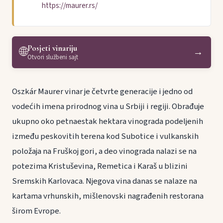
https://maurer.rs/
Posjeti vinariju
🌐
→
Otvori službeni sajt
Oszkár Maurer vinar je četvrte generacije i jedno od
vodećih imena prirodnog vina u Srbiji i regiji. Obrađuje
ukupno oko petnaestak hektara vinograda podeljenih
između peskovitih terena kod Subotice i vulkanskih
položaja na Fruškoj gori, a deo vinograda nalazi se na
potezima Kristuševina, Remetica i Karaš u blizini
Sremskih Karlovaca. Njegova vina danas se nalaze na
kartama vrhunskih, mišlenovski nagrađenih restorana
širom Evrope.