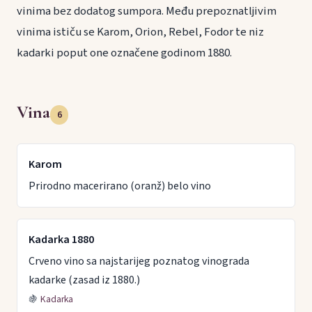
vinima bez dodatog sumpora. Među prepoznatljivim
vinima ističu se Karom, Orion, Rebel, Fodor te niz
kadarki poput one označene godinom 1880.
Vina
6
Karom
Prirodno macerirano (oranž) belo vino
Kadarka 1880
Crveno vino sa najstarijeg poznatog vinograda
kadarke (zasad iz 1880.)
🍇
Kadarka