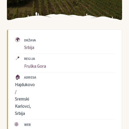
🌍
DRŽAVA
Srbija
📍
REGIJA
Fruška Gora
🏠
ADRESA
Hajdukovo
/
Sremski
Karlovci,
Srbija
🌐
WEB