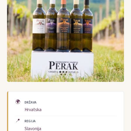
🌍
DRŽAVA
Hrvatska
📍
REGIJA
Slavonija