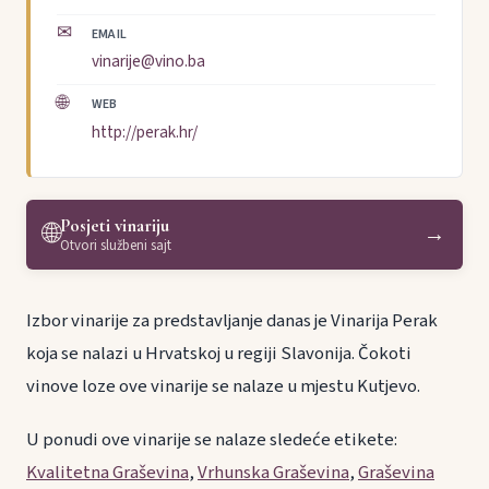
✉
EMAIL
vinarije@vino.ba
🌐
WEB
http://perak.hr/
Posjeti vinariju
🌐
→
Otvori službeni sajt
Izbor vinarije za predstavljanje danas je Vinarija Perak
koja se nalazi u Hrvatskoj u regiji Slavonija. Čokoti
vinove loze ove vinarije se nalaze u mjestu Kutjevo.
U ponudi ove vinarije se nalaze sledeće etikete:
Kvalitetna Graševina
,
Vrhunska Graševina
,
Graševina