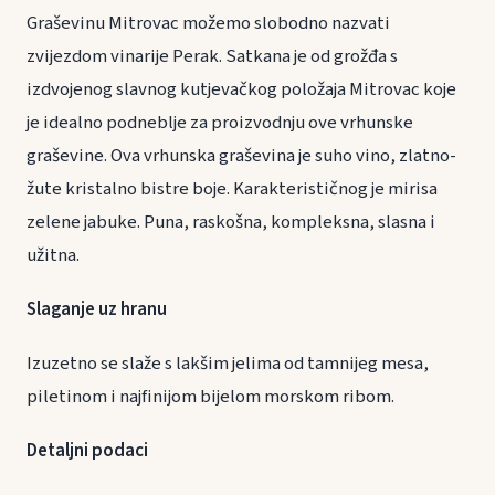
Graševinu Mitrovac možemo slobodno nazvati
zvijezdom vinarije Perak. Satkana je od grožđa s
izdvojenog slavnog kutjevačkog položaja Mitrovac koje
je idealno podneblje za proizvodnju ove vrhunske
graševine. Ova vrhunska graševina je suho vino, zlatno-
žute kristalno bistre boje. Karakterističnog je mirisa
zelene jabuke. Puna, raskošna, kompleksna, slasna i
užitna.
Slaganje uz hranu
Izuzetno se slaže s lakšim jelima od tamnijeg mesa,
piletinom i najfinijom bijelom morskom ribom.
Detaljni podaci