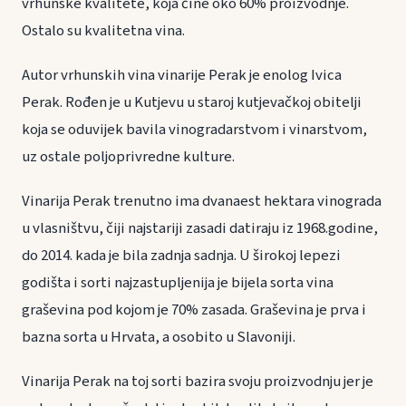
vrhunske kvalitete, koja čine oko 60% proizvodnje.
Ostalo su kvalitetna vina.
Autor vrhunskih vina vinarije Perak je enolog Ivica
Perak. Rođen je u Kutjevu u staroj kutjevačkoj obitelji
koja se oduvijek bavila vinogradarstvom i vinarstvom,
uz ostale poljoprivredne kulture.
Vinarija Perak trenutno ima dvanaest hektara vinograda
u vlasništvu, čiji najstariji zasadi datiraju iz 1968.godine,
do 2014. kada je bila zadnja sadnja. U širokoj lepezi
godišta i sorti najzastupljenija je bijela sorta vina
graševina pod kojom je 70% zasada. Graševina je prva i
bazna sorta u Hrvata, a osobito u Slavoniji.
Vinarija Perak na toj sorti bazira svoju proizvodnju jer je