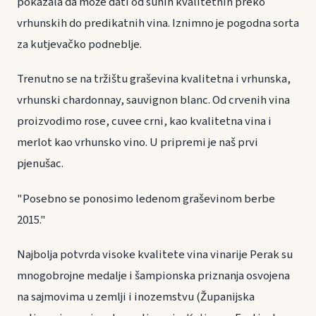
pokazala da može dati od suhih kvalitetnih preko
vrhunskih do predikatnih vina. Iznimno je pogodna sorta
za kutjevačko podneblje.
Trenutno se na tržištu graševina kvalitetna i vrhunska,
vrhunski chardonnay, sauvignon blanc. Od crvenih vina
proizvodimo rose, cuvee crni, kao kvalitetna vina i
merlot kao vrhunsko vino. U pripremi je naš prvi
pjenušac.
"Posebno se ponosimo ledenom graševinom berbe
2015."
Najbolja potvrda visoke kvalitete vina vinarije Perak su
mnogobrojne medalje i šampionska priznanja osvojena
na sajmovima u zemlji i inozemstvu (Županijska