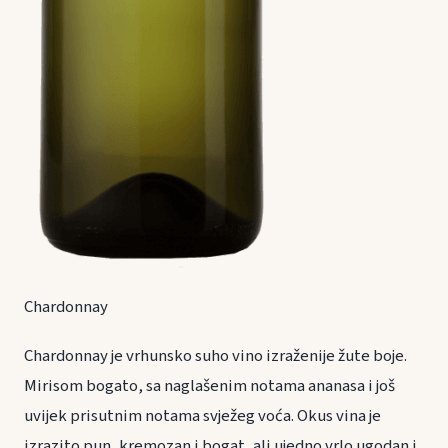
Chardonnay
Chardonnay je vrhunsko suho vino izraženije žute boje.
Mirisom bogato, sa naglašenim notama ananasa i još
uvijek prisutnim notama svježeg voća. Okus vina je
izrazito pun, kremozan i bogat, ali ujedno vrlo ugodan i