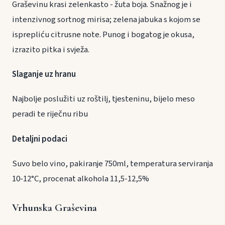
Graševinu krasi zelenkasto - žuta boja. Snažnog je i
intenzivnog sortnog mirisa; zelena jabuka s kojom se
isprepliću citrusne note. Punog i bogatog je okusa,
izrazito pitka i svježa.
Slaganje uz hranu
Najbolje poslužiti uz roštilj, tjesteninu, bijelo meso
peradi te riječnu ribu
Detaljni podaci
Suvo belo vino, pakiranje 750ml, temperatura serviranja
10-12°C, procenat alkohola 11,5-12,5%
Vrhunska Graševina