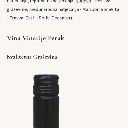
natjecanja, regionalna natjecanja,
Kutjevo
– Festival
graševine, međunarodna natjecanja - Maribor, BonaVita
- Trnava, Gast – Split, Decanter).
Vina Vinarije Perak
Kvalitetna Graševina