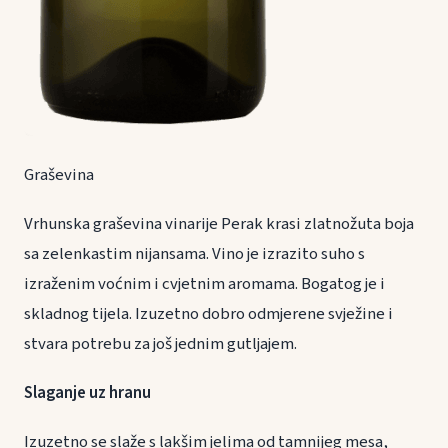
Graševina
Vrhunska graševina vinarije Perak krasi zlatnožuta boja
sa zelenkastim nijansama. Vino je izrazito suho s
izraženim voćnim i cvjetnim aromama. Bogatog je i
skladnog tijela. Izuzetno dobro odmjerene svježine i
stvara potrebu za još jednim gutljajem.
Slaganje uz hranu
Izuzetno se slaže s lakšim jelima od tamnijeg mesa,