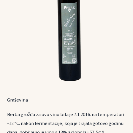
Graševina
Berba grožđa za ovo vino bila je 7.1.2016. na temperaturi
-12 °C. nakon fermentacije, koja je trajala gotovo godinu
dana, dobiveno je vino s 13% aklohola i 57,5g/l