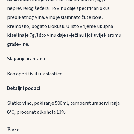
neprevrelog šećera. To vinu daje specifičan okus
predikatnog vina. Vino je slamnato žute boje,
kremozno, bogato u okusu. U isto vrijeme ukupna
kiselina je 7g/l što vinu daje svježinu i još uvijek aromu
graševine.
Slaganje uz hranu
Kao aperitiv ili uz slastice
Detaljni podaci
Slatko vino, pakiranje 500ml, temperatura serviranja
8°C, procenat alkohola 13%
Rose