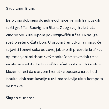
Sauvignon Blanc
Belo vino dobijeno do jedne od najcenjenijih francuskih
sorti grožđa - Sauvignon Blanc. Zbog svojih ekstrata,
vino se odlikuje lepom pokretljivošću u čaši i krasi ga
svetlo zeleno-žuta boja. U prvom trenutku na mirisu će
se javiti tonovi soka od zove, jabuke ili prezrele kruške,
oplemenjeni mirisom sveže pokošene trave dok će se
na ukusu osetiti dosta svežih voćnih i citrusnih kiselina.
Možemo reći da u prvom trenutku podseća na sok od
jabuke, dok nam kasnije u ustima ostavlja ukus kompota
od brskve.
Slaganje uz hranu