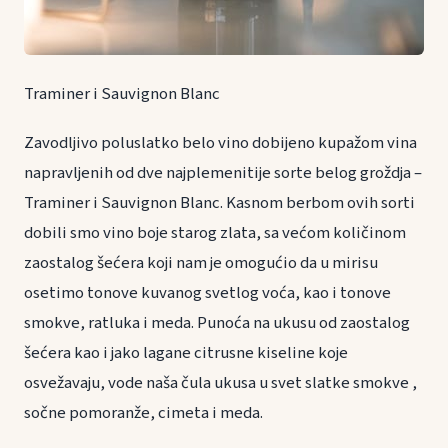
Traminer i Sauvignon Blanc
Zavodljivo poluslatko belo vino dobijeno kupažom vina
napravljenih od dve najplemenitije sorte belog groždja –
Traminer i Sauvignon Blanc. Kasnom berbom ovih sorti
dobili smo vino boje starog zlata, sa većom količinom
zaostalog šećera koji nam je omogućio da u mirisu
osetimo tonove kuvanog svetlog voća, kao i tonove
smokve, ratluka i meda. Punoća na ukusu od zaostalog
šećera kao i jako lagane citrusne kiseline koje
osvežavaju, vode naša čula ukusa u svet slatke smokve ,
sočne pomoranže, cimeta i meda.