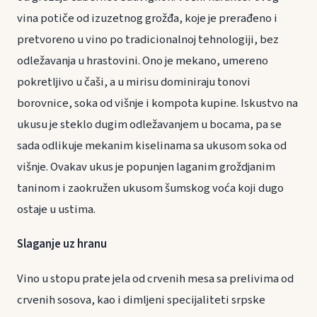
vina potiče od izuzetnog grožđa, koje je prerađeno i
pretvoreno u vino po tradicionalnoj tehnologiji, bez
odležavanja u hrastovini. Ono je mekano, umereno
pokretljivo u čaši, a u mirisu dominiraju tonovi
borovnice, soka od višnje i kompota kupine. Iskustvo na
ukusu je steklo dugim odležavanjem u bocama, pa se
sada odlikuje mekanim kiselinama sa ukusom soka od
višnje. Ovakav ukus je popunjen laganim groždjanim
taninom i zaokružen ukusom šumskog voća koji dugo
ostaje u ustima.
Slaganje uz hranu
Vino u stopu prate jela od crvenih mesa sa prelivima od
crvenih sosova, kao i dimljeni specijaliteti srpske