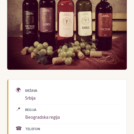
🌍
DRŽAVA
Srbija
📍
REGIJA
Beogradska regija
☎
TELEFON