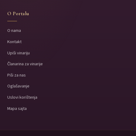
O Portalu
O nama
Kontakt
Upiši vinariju
Članarina za vinarije
Piši za nas
Oglašavanje
Uslovi korištenja
Mapa sajta