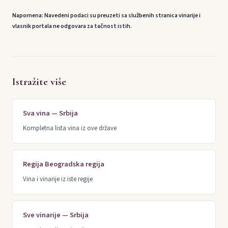
Napomena: Navedeni podaci su preuzeti sa službenih stranica vinarije i
vlasnik portala ne odgovara za tačnost istih.
Istražite više
Sva vina — Srbija
Kompletna lista vina iz ove države
Regija Beogradska regija
Vina i vinarije iz iste regije
Sve vinarije — Srbija