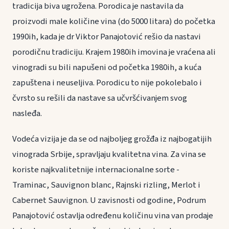
tradicija biva ugrožena. Porodica je nastavila da
proizvodi male količine vina (do 5000 litara) do početka
1990ih, kada je dr Viktor Panajotović rešio da nastavi
porodičnu tradiciju. Krajem 1980ih imovina je vraćena ali
vinogradi su bili napušeni od početka 1980ih, a kuća
zapuštena i neuseljiva. Porodicu to nije pokolebalo i
čvrsto su rešili da nastave sa učvršćivanjem svog
nasleđa.
Vodeća vizija je da se od najboljeg grožđa iz najbogatijih
vinograda Srbije, spravljaju kvalitetna vina. Za vina se
koriste najkvalitetnije internacionalne sorte -
Traminac, Sauvignon blanc, Rajnski rizling, Merlot i
Cabernet Sauvignon. U zavisnosti od godine, Podrum
Panajotović ostavlja određenu količinu vina van prodaje