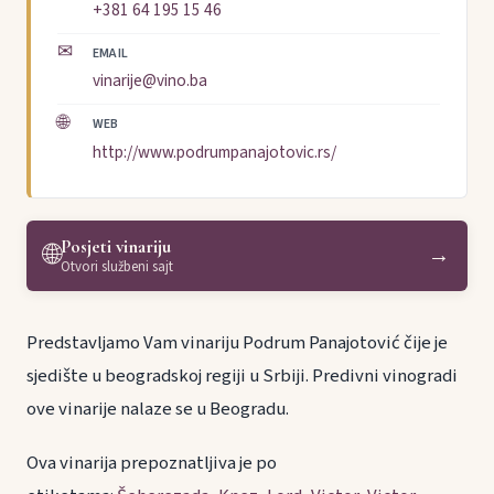
+381 64 195 15 46
✉
EMAIL
vinarije@vino.ba
🌐
WEB
http://www.podrumpanajotovic.rs/
Posjeti vinariju
🌐
→
Otvori službeni sajt
Predstavljamo Vam vinariju Podrum Panajotović čije je
sjedište u beogradskoj regiji u Srbiji. Predivni vinogradi
ove vinarije nalaze se u Beogradu.
Ova vinarija prepoznatljiva je po