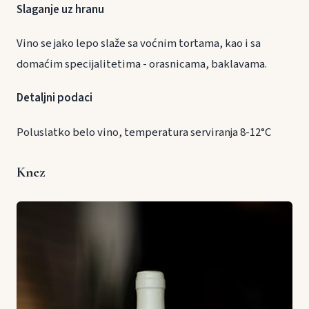
Slaganje uz hranu
Vino se jako lepo slaže sa voćnim tortama, kao i sa
domaćim specijalitetima - orasnicama, baklavama.
Detaljni podaci
Poluslatko belo vino, temperatura serviranja 8-12°C
Knez