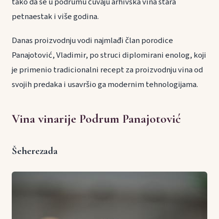
tako da se u podrumu čuvaju arhivska vina stara
petnaestak i više godina.
Danas proizvodnju vodi najmlađi član porodice
Panajotović, Vladimir, po struci diplomirani enolog, koji
je primenio tradicionalni recept za proizvodnju vina od
svojih predaka i usavršio ga modernim tehnologijama.
Vina vinarije Podrum Panajotović
Šeherezada