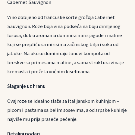
Cabernet Sauvignon
Vino dobijeno od francuske sorte groždja Cabernet
Sauvignon. Roze boja vina podseća na boju dimljenog
lososa, dok u aromama dominira miris jagode i maline
koji se prepliću sa mirisima začinskog bilja i soka od
jabuke. Na ukusu dominiraju tonovi kompota od
breskve sa primesama maline, a sama struktura vina je
kremasta i prožeta voćnim kiselinama.
Slaganje uz hranu
Ovaj roze se idealno slaže sa italijanskom kuhinjom –
picom i pastama sa belim sosevima, a od srpske kuhinje
najviše mu prija praseće pečenje.
Detaljni podaci