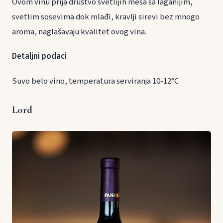
Ovom vinu prija društvo svetlijih mesa sa laganijim,
svetlim sosevima dok mlađi, kravlji sirevi bez mnogo
aroma, naglašavaju kvalitet ovog vina.
Detaljni podaci
Suvo belo vino, temperatura serviranja 10-12°C
Lord