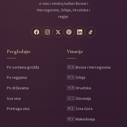
o vinu i vinskoj kulturi Bosne i
Hercegovine, Srbije, Hrvatske i
regije.
Pregledajte
Vinarije
Po sortama grožđa
🇧🇦 Bosna i Hercegovina
Po regijama
🇷🇸 Srbija
Po državama
🇭🇷 Hrvatska
Sva vina
🇸🇮 Slovenija
Pretraga vina
🇲🇪 Crna Gora
🇲🇰 Makedonija