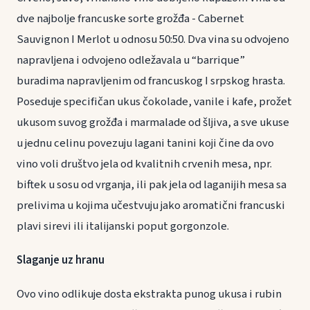
dve najbolje francuske sorte grožđa - Cabernet
Sauvignon I Merlot u odnosu 50:50. Dva vina su odvojeno
napravljena i odvojeno odležavala u “barrique”
buradima napravljenim od francuskog I srpskog hrasta.
Poseduje specifičan ukus čokolade, vanile i kafe, prožet
ukusom suvog grožđa i marmalade od šljiva, a sve ukuse
u jednu celinu povezuju lagani tanini koji čine da ovo
vino voli društvo jela od kvalitnih crvenih mesa, npr.
biftek u sosu od vrganja, ili pak jela od laganijih mesa sa
prelivima u kojima učestvuju jako aromatični francuski
plavi sirevi ili italijanski poput gorgonzole.
Slaganje uz hranu
Ovo vino odlikuje dosta ekstrakta punog ukusa i rubin