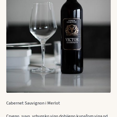
Cabernet Sauvignon i Merlot
Crveno, suvo, vrhunsko vino dobijeno kupažom vina od