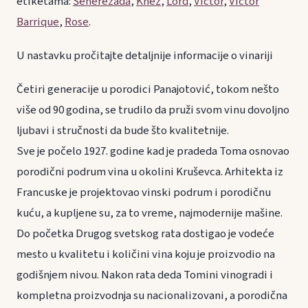
etiketama:
Šeherezada
,
Knez
,
Lord
,
Victor
,
Victor
Barrique
,
Rose
.
U nastavku pročitajte detaljnije informacije o vinariji
Četiri generacije u porodici Panajotović, tokom nešto
više od 90 godina, se trudilo da pruži svom vinu dovoljno
ljubavi i stručnosti da bude što kvalitetnije.
Sve je počelo 1927. godine kad je pradeda Toma osnovao
porodični podrum vina u okolini Kruševca. Arhitekta iz
Francuske je projektovao vinski podrum i porodičnu
kuću, a kupljene su, za to vreme, najmodernije mašine.
Do početka Drugog svetskog rata dostigao je vodeće
mesto u kvalitetu i količini vina koju je proizvodio na
godišnjem nivou. Nakon rata deda Tomini vinogradi i
kompletna proizvodnja su nacionalizovani, a porodična