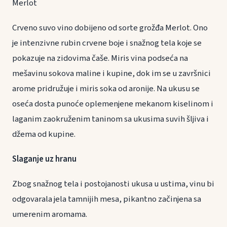
Merlot
Crveno suvo vino dobijeno od sorte grožđa Merlot. Ono
je intenzivne rubin crvene boje i snažnog tela koje se
pokazuje na zidovima čaše. Miris vina podseća na
mešavinu sokova maline i kupine, dok im se u završnici
arome pridružuje i miris soka od aronije. Na ukusu se
oseća dosta punoće oplemenjene mekanom kiselinom i
laganim zaokruženim taninom sa ukusima suvih šljiva i
džema od kupine.
Slaganje uz hranu
Zbog snažnog tela i postojanosti ukusa u ustima, vinu bi
odgovarala jela tamnijih mesa, pikantno začinjena sa
umerenim aromama.