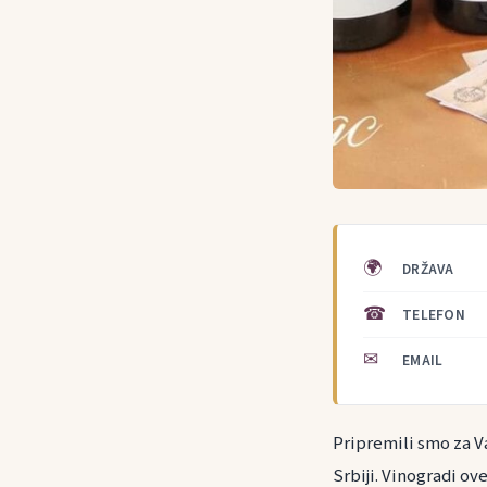
🌍
DRŽAVA
☎
TELEFON
✉
EMAIL
Pripremili smo za Va
Srbiji. Vinogradi ov