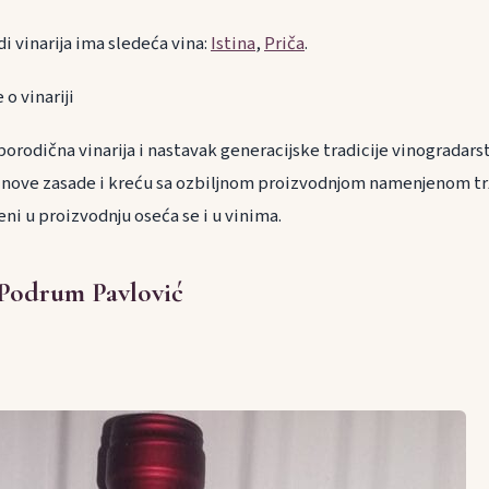
i vinarija ima sledeća vina:
Istina
,
Priča
.
o vinariji
orodična vinarija i nastavak generacijske tradicije vinogradarst
 nove zasade i kreću sa ozbiljnom proizvodnjom namenjenom trži
ženi u proizvodnju oseća se i u vinima.
 Podrum Pavlović