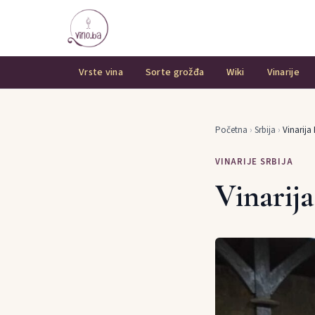
Vrste vina
Sorte grožđa
Wiki
Vinarije
Početna
›
Srbija
›
Vinarij
VINARIJE SRBIJA
Vinarij