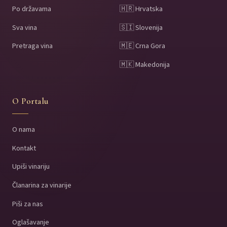
Po državama
🇭🇷 Hrvatska
Sva vina
🇸🇮 Slovenija
Pretraga vina
🇲🇪 Crna Gora
🇲🇰 Makedonija
O Portalu
O nama
Kontakt
Upiši vinariju
Članarina za vinarije
Piši za nas
Oglašavanje