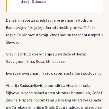
vinarije@vino.ba
Današnji izbor za predstavljanje je vinarija Podrum
Radosavljević koja je jedna od vinskih proizvođača iz
regije Tri Morave u Srbiji. Vinogradi su zasađeni u mjestu
Šljivovo.
Glavni atributi ove vinarije su sledeće etikete:
Sauvignon
,
Ema
,
Rosa
,
Mina
,
Lazar
.
Evo šta u ovoj vinariji kažu o svom nastanku i poslovanju
Vinarija Radosavljević je porodična vinarija iz sela
Šljivova, koja se nalazi u srcu obronka Kopaonika, Goča i
Željina. Pripada novom talasu srpskog vinarstva i spada
među mlade vinarije u Srbiji. Dugu tradiciju proizvodnje