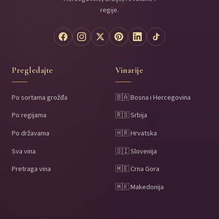
regije.
Pregledajte
Vinarije
Po sortama grožđa
🇧🇦 Bosna i Hercegovina
Po regijama
🇷🇸 Srbija
Po državama
🇭🇷 Hrvatska
Sva vina
🇸🇮 Slovenija
Pretraga vina
🇲🇪 Crna Gora
🇲🇰 Makedonija