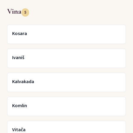
Vina
5
Kosara
Ivaniš
Kalvakada
Komlin
Vitača