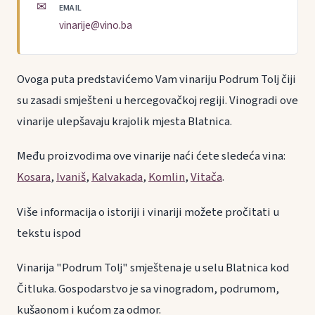
✉
EMAIL
vinarije@vino.ba
Ovoga puta predstavićemo Vam vinariju Podrum Tolj čiji
su zasadi smješteni u hercegovačkoj regiji. Vinogradi ove
vinarije ulepšavaju krajolik mjesta Blatnica.
Među proizvodima ove vinarije naći ćete sledeća vina:
Kosara
,
Ivaniš
,
Kalvakada
,
Komlin
,
Vitača
.
Više informacija o istoriji i vinariji možete pročitati u
tekstu ispod
Vinarija "Podrum Tolj" smještena je u selu Blatnica kod
Čitluka. Gospodarstvo je sa vinogradom, podrumom,
kušaonom i kućom za odmor.