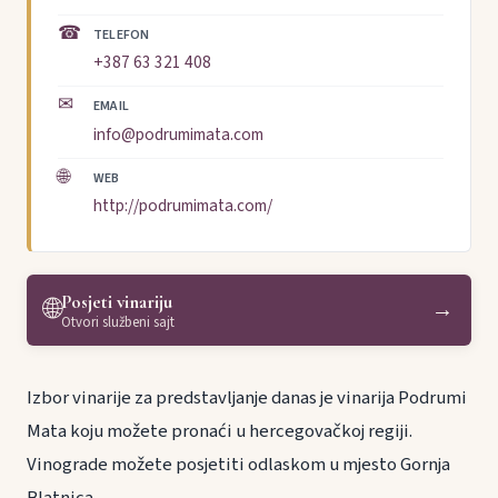
☎
TELEFON
+387 63 321 408
✉
EMAIL
info@podrumimata.com
🌐
WEB
http://podrumimata.com/
Posjeti vinariju
🌐
→
Otvori službeni sajt
Izbor vinarije za predstavljanje danas je vinarija Podrumi
Mata koju možete pronaći u hercegovačkoj regiji.
Vinograde možete posjetiti odlaskom u mjesto Gornja