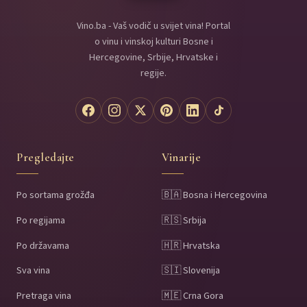
Vino.ba - Vaš vodič u svijet vina! Portal
o vinu i vinskoj kulturi Bosne i
Hercegovine, Srbije, Hrvatske i
regije.
Pregledajte
Vinarije
Po sortama grožđa
🇧🇦 Bosna i Hercegovina
Po regijama
🇷🇸 Srbija
Po državama
🇭🇷 Hrvatska
Sva vina
🇸🇮 Slovenija
Pretraga vina
🇲🇪 Crna Gora