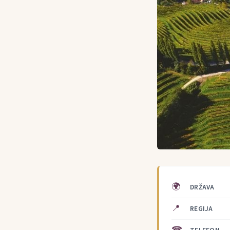
🌍
DRŽAVA
📍
REGIJA