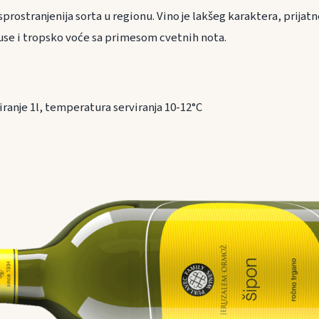
asprostranjenija sorta u regionu. Vino je lakšeg karaktera, prijat
ruse i tropsko voće sa primesom cvetnih nota.
ranje 1l, temperatura serviranja 10-12°C