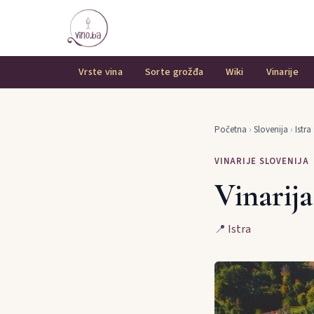
Vrste vina
Sorte grožđa
Wiki
Vinarije
Početna
›
Slovenija
›
Istra
VINARIJE SLOVENIJA
Vinarij
📍
Istra