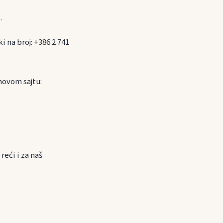
.
 na broj: +386 2 741
hovom sajtu:
eći i za naš