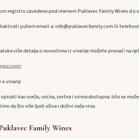
vnom registru zavedena pod imenom Puklavec Family Wines d.o.o
taktirati putem email-a: info@puklavecfamily.com ili telefonski
taka više detalja o novostima iz vinarije možete pronaći na nji
rmoz.com/
o vinariji
 opisati kao sveža, voćna, sortna i svima dostupna. Isto se može r
mo da što više ljudi uživa i doživi naša vina.
 Puklavec Family Wines