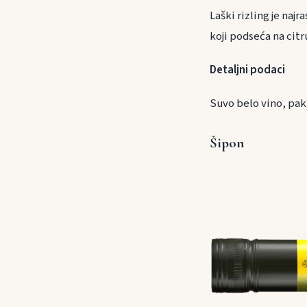
Laški rizling je najr
koji podseća na cit
Detaljni podaci
Suvo belo vino, paki
Šipon