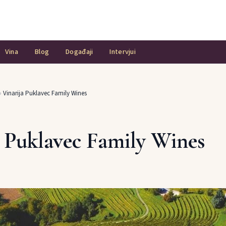
Vina
Blog
Događaji
Intervjui
›
Vinarija Puklavec Family Wines
a Puklavec Family Wines