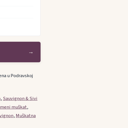
→
ena u Podravskoj
n
,
Sauvignon & Sivi
meni muškat
,
vignon
,
Muškatna