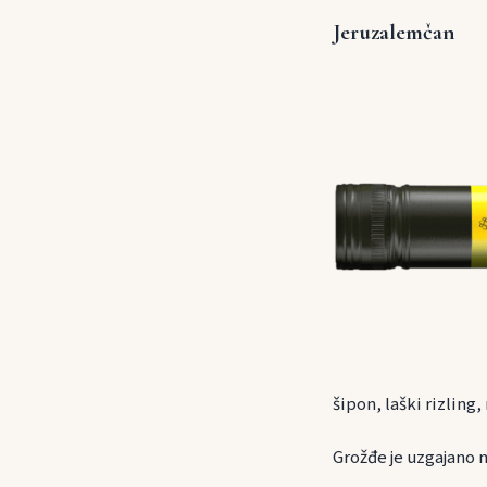
Jeruzalemčan
šipon, laški rizling,
Grožđe je uzgajano n