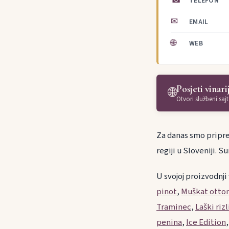
☎
TELEFON
✉
EMAIL
🌐
WEB
Posjeti vinari
🌐
Otvori službeni sajt
Za danas smo pripre
regiji u Sloveniji.
U svojoj proizvodnji
pinot
,
Muškat otto
Traminec
,
Laški riz
penina
,
Ice Edition