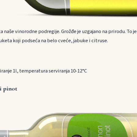
ta naše vinorodne podregije. Grožđe je uzgajano na prirodu. To je
uketa koji podseća na belo cveće, jabuke i citruse.
ranje 1l, temperatura serviranja 10-12°C
i pinot