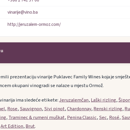
+386 2 741 57 00
vinarije@vino.ba
http://jeruzalem-ormoz.com/
ju
mili prezentaciju vinarije Puklavec Family Wines koja je smješt
 Suncem okupani vinogradi se nalaze u mjestu Ormož.
 vinarija ima sledeće etikete:
Jeruzalemčan
,
Laški rizling
,
Šipo
nel
,
Rose
,
Sauvignon
,
Sivi pinot
,
Chardonnay
,
Renski rizling
,
Ru
ling
,
Traminec & rumeni muškat
,
Penina Classic
,
Sec
,
Rosé
,
Sau
,
Art Edition
,
Brut
.