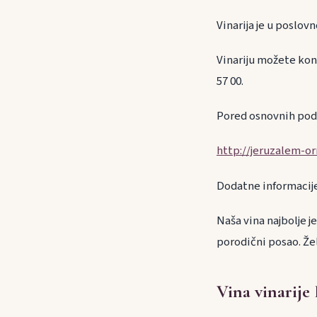
Vinarija je u poslo
Vinariju možete kon
57 00.
Pored osnovnih poda
http://jeruzalem-o
Dodatne informacije 
Naša vina najbolje je
porodični posao. Želi
Vina vinarije