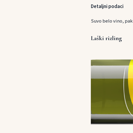
Detaljni podaci
Suvo belo vino, paki
Laški rizling