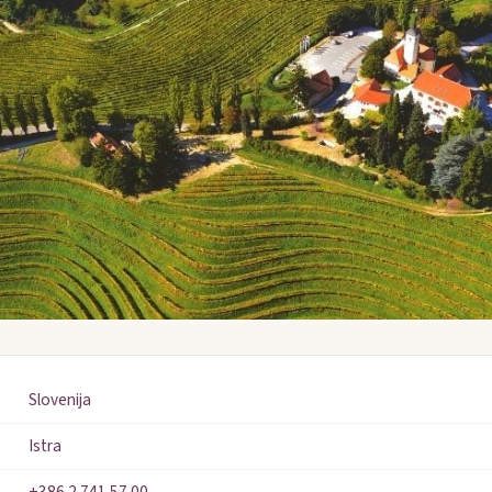
Slovenija
Istra