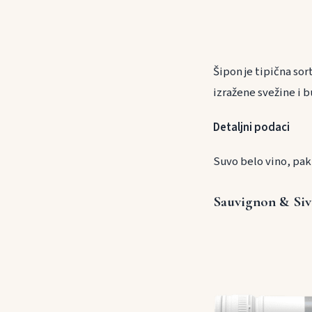
Šipon je tipična sor
izražene svežine i b
Detaljni podaci
Suvo belo vino, paki
Sauvignon & Siv