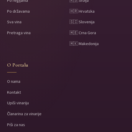
Po regijama
🇷🇸 Srbija
Po državama
🇭🇷 Hrvatska
Sva vina
🇸🇮 Slovenija
Pretraga vina
🇲🇪 Crna Gora
🇲🇰 Makedonija
O Portalu
O nama
Kontakt
Upiši vinariju
Članarina za vinarije
Piši za nas