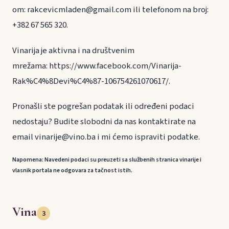
om: rakcevicmladen@gmail.com ili telefonom na broj:
+382 67 565 320.
Vinarija je aktivna i na društvenim
mrežama: https://www.facebook.com/Vinarija-
Rak%C4%8Devi%C4%87-106754261070617/.
Pronašli ste pogrešan podatak ili određeni podaci
nedostaju? Budite slobodni da nas kontaktirate na
email vinarije@vino.ba i mi ćemo ispraviti podatke.
Napomena: Navedeni podaci su preuzeti sa službenih stranica vinarije i
vlasnik portala ne odgovara za tačnost istih.
Vina
3