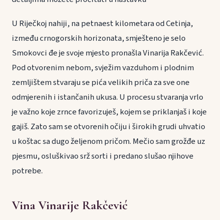
U Riječkoj nahiji, na petnaest kilometara od Cetinja,
između crnogorskih horizonata, smješteno je selo
Smokovci đe je svoje mjesto pronašla Vinarija Rakčević.
Pod otvorenim nebom, svježim vazduhom i plodnim
zemljištem stvaraju se pića velikih priča za sve one
odmjerenih i istančanih ukusa. U procesu stvaranja vrlo
je važno koje zrnce favorizuješ, kojem se priklanjaš i koje
gajiš. Zato sam se otvorenih očiju i širokih grudi uhvatio
u koštac sa dugo željenom pričom. Mečio sam grožđe uz
pjesmu, osluškivao srž sorti i predano slušao njihove
potrebe.
Vina Vinarije Rakčević