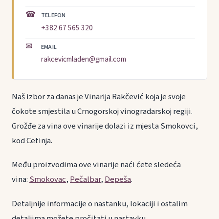
☎
TELEFON
+382 67 565 320
✉
EMAIL
rakcevicmladen@gmail.com
Naš izbor za danas je Vinarija Rakčević koja je svoje
čokote smjestila u Crnogorskoj vinogradarskoj regiji.
Grožđe za vina ove vinarije dolazi iz mjesta Smokovci,
kod Cetinja.
Među proizvodima ove vinarije naći ćete sledeća
vina:
Smokovac
,
Pečalbar
,
Depeša
.
Detaljnije informacije o nastanku, lokaciji i ostalim
detaljima možete pročitati u nastavku