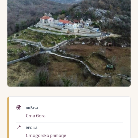
🌍
DRŽAVA
Crna Gora
📍
REGIJA
Crnogorsko primorje