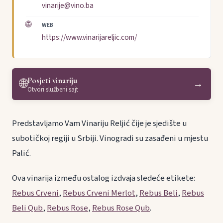
vinarije@vino.ba
🌐
WEB
https://www.vinarijareljic.com/
Posjeti vinariju
🌐
→
Otvori službeni sajt
Predstavljamo Vam Vinariju Reljić čije je sjedište u
subotičkoj regiji u Srbiji. Vinogradi su zasađeni u mjestu
Palić.
Ova vinarija između ostalog izdvaja sledeće etikete:
Rebus Crveni
,
Rebus Crveni Merlot
,
Rebus Beli
,
Rebus
Beli Qub
,
Rebus Rose
,
Rebus Rose Qub
.