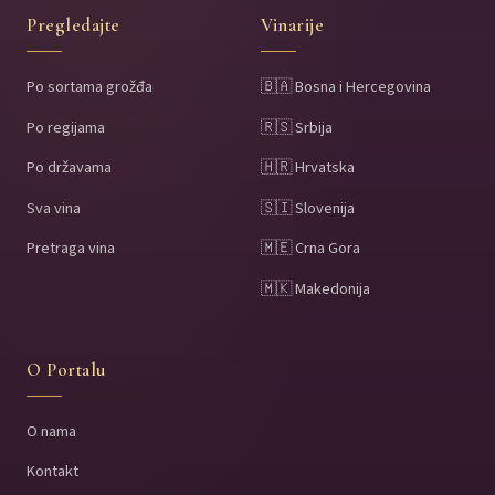
Pregledajte
Vinarije
Po sortama grožđa
🇧🇦 Bosna i Hercegovina
Po regijama
🇷🇸 Srbija
Po državama
🇭🇷 Hrvatska
Sva vina
🇸🇮 Slovenija
Pretraga vina
🇲🇪 Crna Gora
🇲🇰 Makedonija
O Portalu
O nama
Kontakt