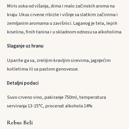
Miris soka od višanja, dima i malo začinskih aroma na
kraju. Ukus crvene ribizle i višnje sa slatkim začinima i
zemljanim aromama u završnici. Laganog je tela, lepih
kiselina, finih tanina i u skladnom odnosu sa alkoholima.
Slaganje uz hranu
Uparite ga sa, zrelijim kravljim sirevima, jagnjećim
kotletima ili sa pastom genovesse.
Detaljni podaci
Suvo crveno vino, pakiranje 750ml, temperatura
serviranja 13-15°C, procenat alkohola 14%
Rebus Beli