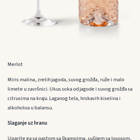
Merlot
Miris malina, zrelih jagoda, suvog grožđa, ruže i malo
limete u završnici. Ukus soka od jagode i suvog grožđa sa
citrusima na kraju. Laganog tela, hrskavih kiselina i
alkoholoa u balansu.
Slaganje uz hranu
Uparite ga sa pastom sa škampima, sušijem sa lososom,