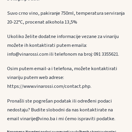
Suvo crno vino, pakiranje 750ml, temperatura serviranja
20-22°C, procenat alkohola 13,5%
Ukoliko želite dodatne informacije vezane za vinariju
možete ih kontaktirati putem emaila:
info@vinarossi.com ili telefonom na broj: 091 3355621.
Osim putem email-a i telefona, možete kontaktirati
vinariju putem web adrese:
https://www.vinarossi.com/contact.php.
Pronašli ste pogrešan podatak ili određeni podaci
nedostaju? Budite slobodni da nas kontaktirate na
email vinarije@vino.ba i mi ćemo ispraviti podatke.
Napomena: Navedeni podaci su preuzeti sa službenih stranica vinarije i