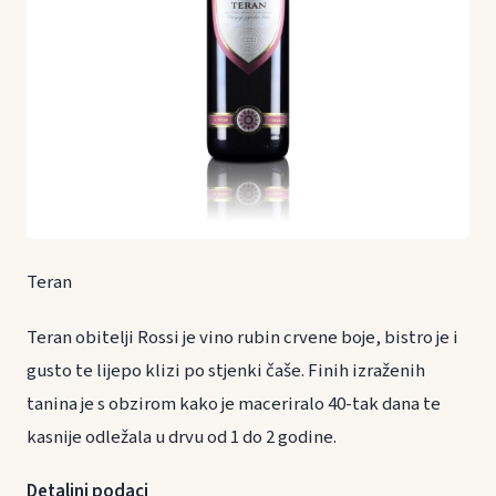
Teran
Teran obitelji Rossi je vino rubin crvene boje, bistro je i
gusto te lijepo klizi po stjenki čaše. Finih izraženih
tanina je s obzirom kako je maceriralo 40-tak dana te
kasnije odležala u drvu od 1 do 2 godine.
Detaljni podaci