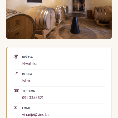
🌍
DRŽAVA
Hrvatska
📍
REGIJA
Istra
☎
TELEFON
091 3355621
✉
EMAIL
vinarije@vino.ba