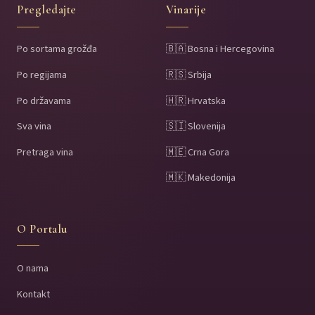
Pregledajte
Vinarije
Po sortama grožđa
🇧🇦 Bosna i Hercegovina
Po regijama
🇷🇸 Srbija
Po državama
🇭🇷 Hrvatska
Sva vina
🇸🇮 Slovenija
Pretraga vina
🇲🇪 Crna Gora
🇲🇰 Makedonija
O Portalu
O nama
Kontakt