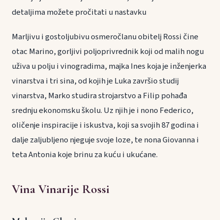
detaljima možete pročitati u nastavku
Marljivu i gostoljubivu osmeročlanu obitelj Rossi čine
otac Marino, gorljivi poljoprivrednik koji od malih nogu
uživa u polju i vinogradima, majka Ines koja je inženjerka
vinarstva i tri sina, od kojih je Luka završio studij
vinarstva, Marko studira strojarstvo a Filip pohađa
srednju ekonomsku školu. Uz njih je i nono Federico,
oličenje inspiracije i iskustva, koji sa svojih 87 godina i
dalje zaljubljeno njeguje svoje loze, te nona Giovanna i
teta Antonia koje brinu za kuću i ukućane.
Vina Vinarije Rossi