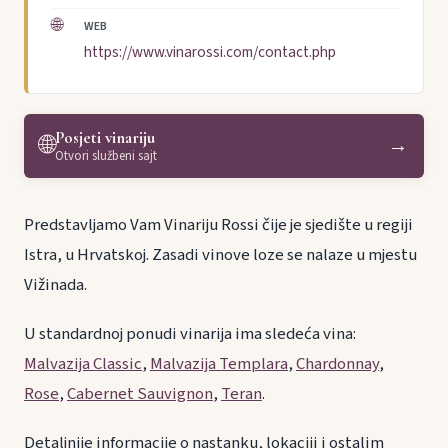
🌐
WEB
https://www.vinarossi.com/contact.php
Posjeti vinariju
🌐
→
Otvori službeni sajt
Predstavljamo Vam Vinariju Rossi čije je sjedište u regiji
Istra, u Hrvatskoj. Zasadi vinove loze se nalaze u mjestu
Vižinada.
U standardnoj ponudi vinarija ima sledeća vina:
Malvazija Classic
,
Malvazija Templara
,
Chardonnay
,
Rose
,
Cabernet Sauvignon
,
Teran
.
Detaljnije informacije o nastanku, lokaciji i ostalim