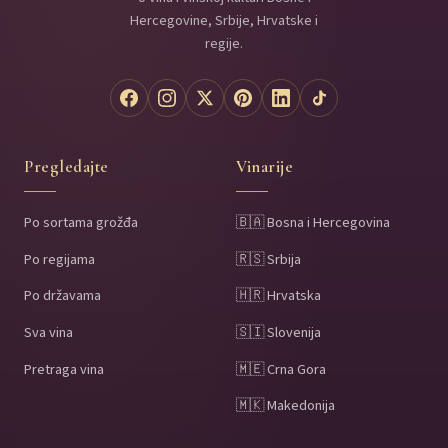
Hercegovine, Srbije, Hrvatske i
regije.
Pregledajte
Vinarije
Po sortama grožđa
🇧🇦 Bosna i Hercegovina
Po regijama
🇷🇸 Srbija
Po državama
🇭🇷 Hrvatska
Sva vina
🇸🇮 Slovenija
Pretraga vina
🇲🇪 Crna Gora
🇲🇰 Makedonija