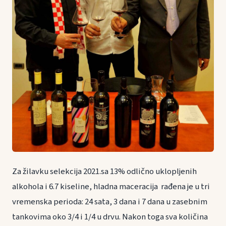
Za žilavku selekcija 2021.sa 13% odlično uklopljenih
alkohola i 6.7 kiseline, hladna maceracija rađena je u tri
vremenska perioda: 24 sata, 3 dana i 7 dana u zasebnim
tankovima oko 3/4 i 1/4 u drvu. Nakon toga sva količina