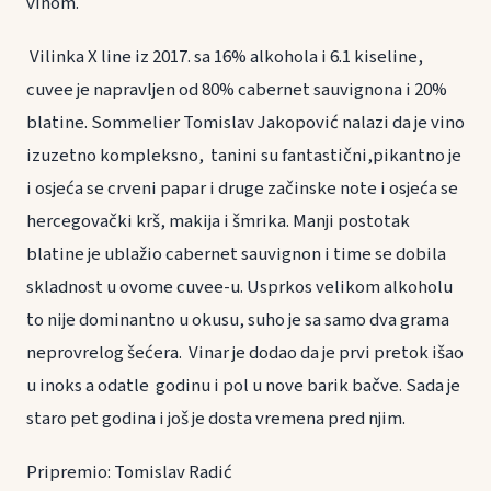
vinom.
Vilinka X line iz 2017. sa 16% alkohola i 6.1 kiseline,
cuvee je napravljen od 80% cabernet sauvignona i 20%
blatine. Sommelier Tomislav Jakopović nalazi da je vino
izuzetno kompleksno, tanini su fantastični,pikantno je
i osjeća se crveni papar i druge začinske note i osjeća se
hercegovački krš, makija i šmrika. Manji postotak
blatine je ublažio cabernet sauvignon i time se dobila
skladnost u ovome cuvee-u. Usprkos velikom alkoholu
to nije dominantno u okusu, suho je sa samo dva grama
neprovrelog šećera. Vinar je dodao da je prvi pretok išao
u inoks a odatle godinu i pol u nove barik bačve. Sada je
staro pet godina i još je dosta vremena pred njim.
Pripremio: Tomislav Radić