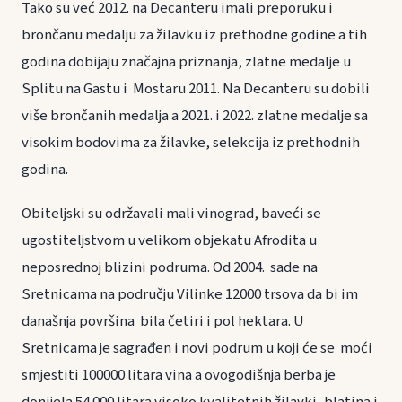
Tako su već 2012. na Decanteru imali preporuku i
brončanu medalju za žilavku iz prethodne godine a tih
godina dobijaju značajna priznanja, zlatne medalje u
Splitu na Gastu i Mostaru 2011. Na Decanteru su dobili
više brončanih medalja a 2021. i 2022. zlatne medalje sa
visokim bodovima za žilavke, selekcija iz prethodnih
godina.
Obiteljski su održavali mali vinograd, baveći se
ugostiteljstvom u velikom objekatu Afrodita u
neposrednoj blizini podruma. Od 2004. sade na
Sretnicama na području Vilinke 12000 trsova da bi im
današnja površina bila četiri i pol hektara. U
Sretnicama je sagrađen i novi podrum u koji će se moći
smjestiti 100000 litara vina a ovogodišnja berba je