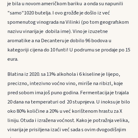
je bila u novom američkom bariku a onda su napunili
"samo"1020 butelja. I ovo grožđe je došlo iz već
spomenutog vinograda na Vilinki (po tom geografskom
nazivu vinarija je dobila ime). Vino je izuzetne
aromatike a na Decanteru je dobilo 96 bodova u
kategoriji cijena do 10 funti! U podrumu se prodaje po 15
eura.
Blatina iz 2020. sa 13% alkohola i 6 kiseline je lijepo,
precizno, intezivno voćno vino, miriše na ribizl, koje
pred sobom ima još puno godina. Fermentacija je trajala
20 dana na temperaturi od 20 stupnjeva. U inoksu je bilo
oko 80% količine a 20% u već korištenom hrastu za X
liniju. Otuda i izražena voćnost. Kako je potražnja velika,
vinarija je prisiljena izaći već sada s ovim dvogodišnjim