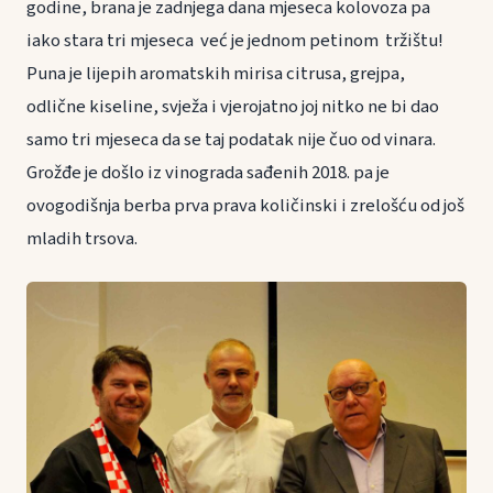
godine, brana je zadnjega dana mjeseca kolovoza pa
iako stara tri mjeseca već je jednom petinom tržištu!
Puna je lijepih aromatskih mirisa citrusa, grejpa,
odlične kiseline, svježa i vjerojatno joj nitko ne bi dao
samo tri mjeseca da se taj podatak nije čuo od vinara.
Grožđe je došlo iz vinograda sađenih 2018. pa je
ovogodišnja berba prva prava količinski i zrelošću od još
mladih trsova.