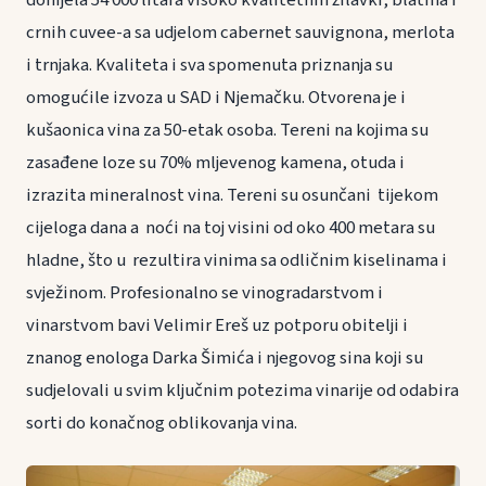
donijela 54 000 litara visoko kvalitetnih žilavki, blatina i
crnih cuvee-a sa udjelom cabernet sauvignona, merlota
i trnjaka. Kvaliteta i sva spomenuta priznanja su
omogućile izvoza u SAD i Njemačku. Otvorena je i
kušaonica vina za 50-etak osoba. Tereni na kojima su
zasađene loze su 70% mljevenog kamena, otuda i
izrazita mineralnost vina. Tereni su osunčani tijekom
cijeloga dana a noći na toj visini od oko 400 metara su
hladne, što u rezultira vinima sa odličnim kiselinama i
svježinom. Profesionalno se vinogradarstvom i
vinarstvom bavi Velimir Ereš uz potporu obitelji i
znanog enologa Darka Šimića i njegovog sina koji su
sudjelovali u svim ključnim potezima vinarije od odabira
sorti do konačnog oblikovanja vina.