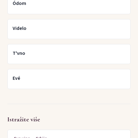
Ódom
Videlo
T'vno
Evé
Istražite više