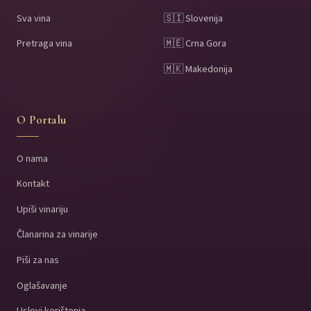
Sva vina
🇸🇮 Slovenija
Pretraga vina
🇲🇪 Crna Gora
🇲🇰 Makedonija
O Portalu
O nama
Kontakt
Upiši vinariju
Članarina za vinarije
Piši za nas
Oglašavanje
Uslovi korištenja