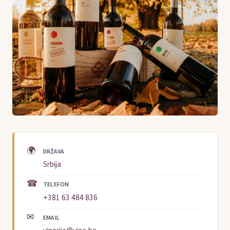
🌍
DRŽAVA
Srbija
☎
TELEFON
+381 63 484 836
✉
EMAIL