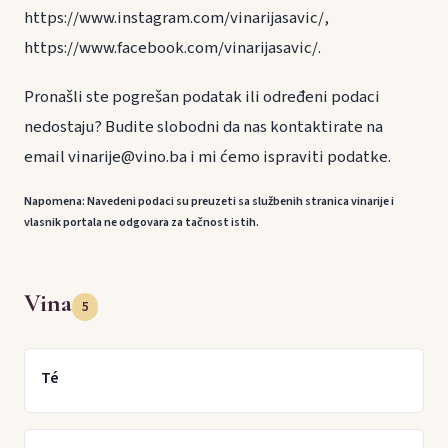
https://www.instagram.com/vinarijasavic/,
https://www.facebook.com/vinarijasavic/.
Pronašli ste pogrešan podatak ili određeni podaci
nedostaju? Budite slobodni da nas kontaktirate na
email vinarije@vino.ba i mi ćemo ispraviti podatke.
Napomena: Navedeni podaci su preuzeti sa službenih stranica vinarije i
vlasnik portala ne odgovara za tačnost istih.
Vina
5
Té