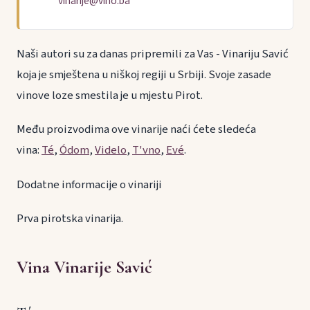
vinarije@vino.ba
Naši autori su za danas pripremili za Vas - Vinariju Savić
koja je smještena u niškoj regiji u Srbiji. Svoje zasade
vinove loze smestila je u mjestu Pirot.
Među proizvodima ove vinarije naći ćete sledeća
vina:
Té
,
Ódom
,
Videlo
,
T'vno
,
Evé
.
Dodatne informacije o vinariji
Prva pirotska vinarija.
Vina Vinarije Savić