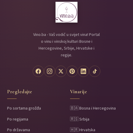
Vino.ba - Vaš vodič u svijet vina! Portal
o vinu i vinskoj kulturi Bosne i
Hercegovine, Srbije, Hrvatske i
regije.
Pregledajte
Vinarije
Po sortama grožđa
🇧🇦 Bosna i Hercegovina
Po regijama
🇷🇸 Srbija
Po državama
🇭🇷 Hrvatska