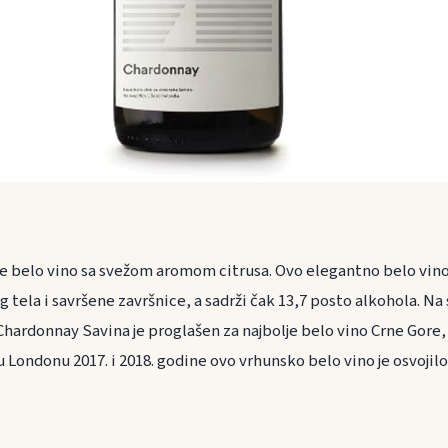
e belo vino sa svežom aromom citrusa. Ovo elegantno belo vino
 tela i savršene završnice, a sadrži čak 13,7 posto alkohola. N
 Chardonnay Savina je proglašen za najbolje belo vino Crne Gore
 Londonu 2017. i 2018. godine ovo vrhunsko belo vino je osvojil