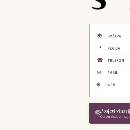
🌍
DRŽAVA
📍
REGIJA
☎
TELEFON
✉
EMAIL
🌐
WEB
Posjeti vinari
🌐
Otvori službeni sajt