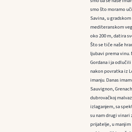
smo da se naše imanj
smo što moramo učin
Savina, u gradskom 
mediteranskom vege
oko 200 m, datira sve
Što se tiče naše hra
ljubavi prema vinu. N
Gordana i ja odlučil
nakon povratka iz Lo
imanju. Danas imam
Sauvignon, Grenache
dubrovačkoj malvazij
izlaganjem, sa spek
su nam drugi vinari 
prijatelje, u manjim