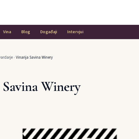
Vina
Blog
Događaji
Intervjui
ardarje
›
Vinarija Savina Winery
a Savina Winery