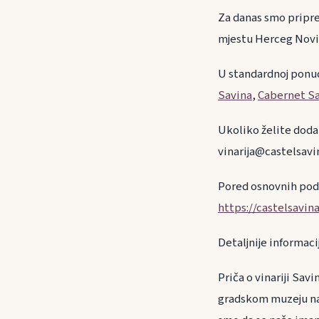
Za danas smo pripre
mjestu Herceg Novi
U standardnoj ponud
Savina
,
Cabernet S
Ukoliko želite doda
vinarija@castelsavi
Pored osnovnih poda
https://castelsavin
Detaljnije informaci
Priča o vinariji Sav
gradskom muzeju nal