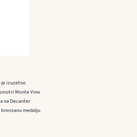
 je izuzetno
a smotri Monte Vino
, a na Decanter
o bronzanu medalju.