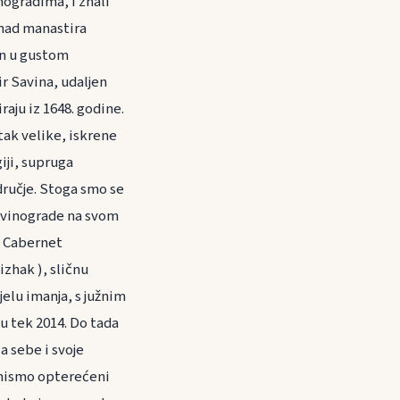
nogradima, i znali
znad manastira
an u gustom
 Savina, udaljen
raju iz 1648. godine.
tak velike, iskrene
giji, supruga
odručje. Stoga smo se
i vinograde na svom
, Cabernet
zhak ), sličnu
jelu imanja, s južnim
u tek 2014. Do tada
a sebe i svoje
k nismo opterećeni