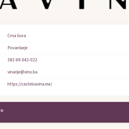
Crna Gora
Povardarje
382-69-042-022
vinarije@vino.ba
https://castelsavina.me/
ju