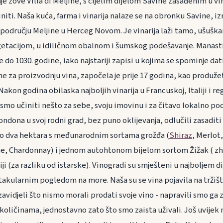
e zove Villa di Meljine, s cijelim dijelom Savine zasađenim u vi
iti. Naša kuća, farma i vinarija nalaze se na obronku Savine, i
području Meljine u Herceg Novom. Je vinarija laži tamo, ušušk
tacijom, u idiličnom obalnom i šumskog podešavanje. Manastir
 do 1030. godine, iako najstariji zapisi u kojima se spominje dati
ne za proizvodnju vina, započela je prije 17 godina, kao produže
akon godina obilaska najboljih vinarija u Francuskoj, Italiji i re
i smo učiniti nešto za sebe, svoju imovinu i za čitavo lokalno p
ndona u svoj rodni grad, bez puno oklijevanja, odlučili zasadit
o dva hektara s međunarodnim sortama grožđa (
Shiraz
, Merlot
, Chardonnay) i jednom autohtonom bijelom sortom Žižak ( zhi
i (za razliku od istarske). Vinogradi su smješteni u najboljem di
takularnim pogledom na more. Naša su se vina pojavila na tržišt
zavidjeli što nismo morali prodati svoje vino - napravili smo ga z
 količinama, jednostavno zato što smo zaista uživali. Još uvije