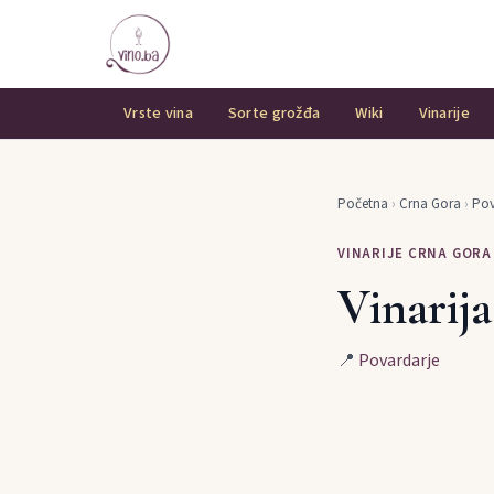
Vrste vina
Sorte grožđa
Wiki
Vinarije
Početna
›
Crna Gora
›
Pov
VINARIJE CRNA GORA
Vinarij
📍
Povardarje