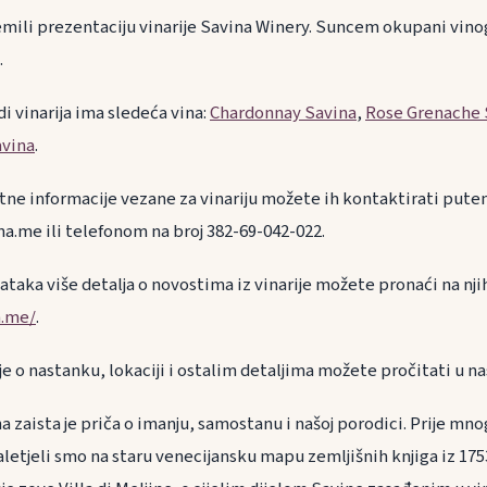
mili prezentaciju vinarije Savina Winery. Suncem okupani vinog
.
i vinarija ima sledeća vina:
Chardonnay Savina
,
Rose Grenache 
avina
.
tne informacije vezane za vinariju možete ih kontaktirati put
na.me ili telefonom na broj 382-69-042-022.
taka više detalja o novostima iz vinarije možete pronaći na nj
a.me/
.
je o nastanku, lokaciji i ostalim detaljima možete pročitati u n
ina zaista je priča o imanju, samostanu i našoj porodici. Prije mn
etjeli smo na staru venecijansku mapu zemljišnih knjiga iz 1753