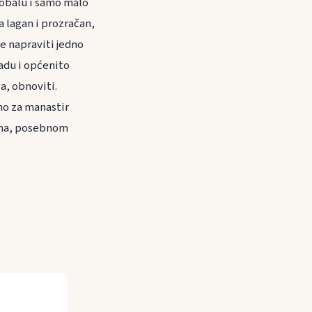
, obalu i samo malo
a lagan i prozračan,
 je napraviti jedno
adu i općenito
ga, obnoviti.
no za manastir
ina, posebnom