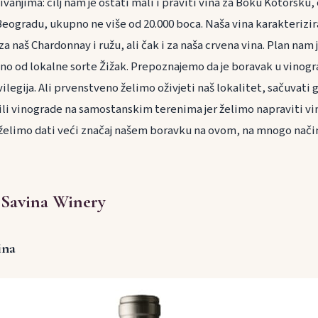
anjima: cilj nam je ostati mali i praviti vina za Boku Kotorsku
 Beogradu, ukupno ne više od 20.000 boca. Naša vina karakterizir
di za naš Chardonnay i ružu, ali čak i za naša crvena vina. Plan nam
ino od lokalne sorte Žižak. Prepoznajemo da je boravak u vinogr
vilegija. Ali prvenstveno želimo oživjeti naš lokalitet, sačuvati 
i vinograde na samostanskim terenima jer želimo napraviti vi
 želimo dati veći značaj našem boravku na ovom, na mnogo nač
 Savina Winery
ina