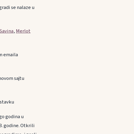
radi se nalaze u
Savina
,
Merlot
em emaila
ihovom sajtu
astavku
ogo godina u
. godine. Otkrili