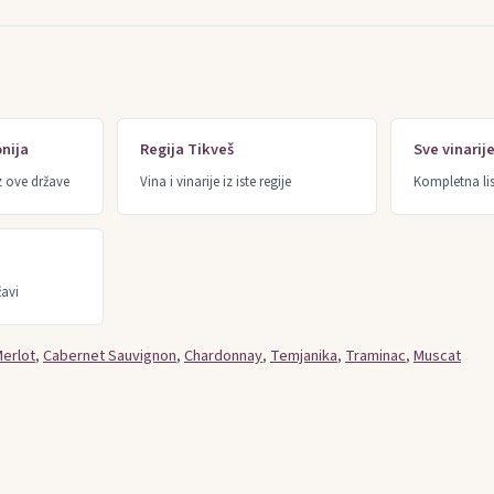
nija
Regija Tikveš
Sve vinari
z ove države
Vina i vinarije iz iste regije
Kompletna lis
žavi
erlot
,
Cabernet Sauvignon
,
Chardonnay
,
Temjanika
,
Traminac
,
Muscat