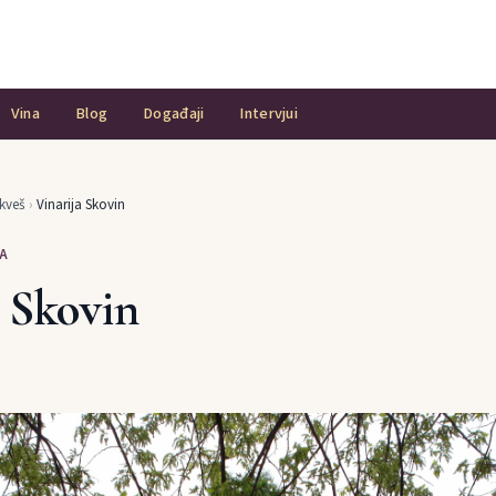
Vina
Blog
Događaji
Intervjui
kveš
›
Vinarija Skovin
A
a Skovin