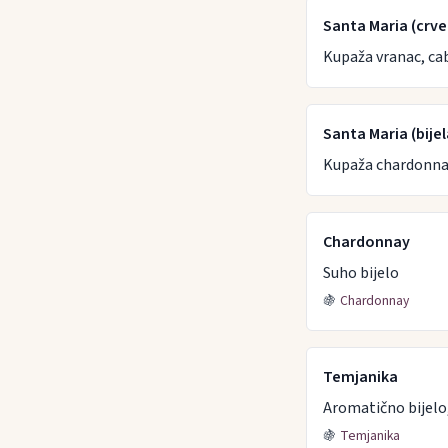
Santa Maria (crve
Kupaža vranac, ca
Santa Maria (bijel
Kupaža chardonnay
Chardonnay
Suho bijelo
🍇
Chardonnay
Temjanika
Aromatično bijelo
🍇
Temjanika