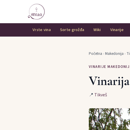
Vrste vina
Sorte grožđa
Wiki
Vinarije
Početna
›
Makedonija
›
Ti
VINARIJE MAKEDONIJ
Vinarij
📍
Tikveš