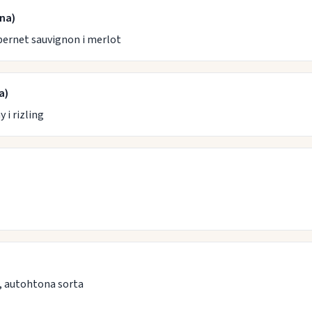
na)
bernet sauvignon i merlot
a)
 i rizling
, autohtona sorta