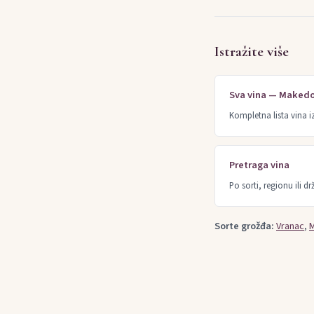
Istražite više
Sva vina — Makedo
Kompletna lista vina i
Pretraga vina
Po sorti, regionu ili dr
Sorte grožđa:
Vranac
,
M