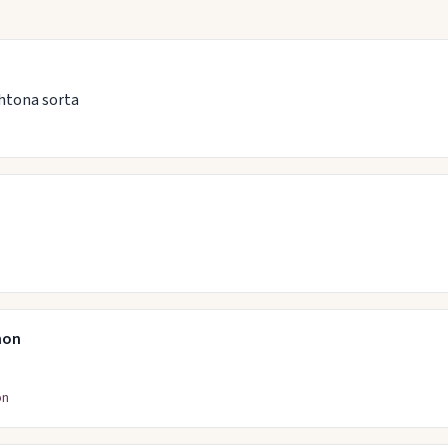
htona sorta
non
on