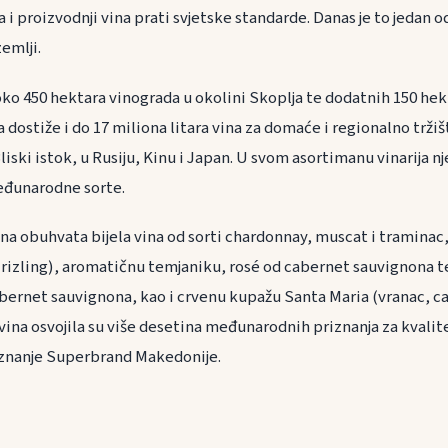
a i proizvodnji vina prati svjetske standarde. Danas je to jedan o
emlji.
oko 450 hektara vinograda u okolini Skoplja te dodatnih 150 hek
 dostiže i do 17 miliona litara vina za domaće i regionalno tržiš
liski istok, u Rusiju, Kinu i Japan. U svom asortimanu vinarija n
eđunarodne sorte.
vina obuhvata bijela vina od sorti chardonnay, muscat i tramina
 rizling), aromatičnu temjaniku, rosé od cabernet sauvignona t
abernet sauvignona, kao i crvenu kupažu Santa Maria (vranac, c
ina osvojila su više desetina međunarodnih priznanja za kvalite
priznanje Superbrand Makedonije.