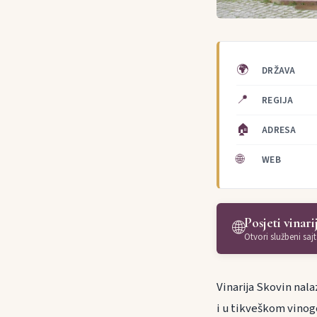
🌍
DRŽAVA
📍
REGIJA
🏠
ADRESA
🌐
WEB
Posjeti vinari
🌐
Otvori službeni sajt
Vinarija Skovin nala
i u tikveškom vinog