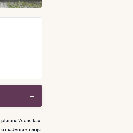
→
ma planine Vodno kao
o u modernu vinariju