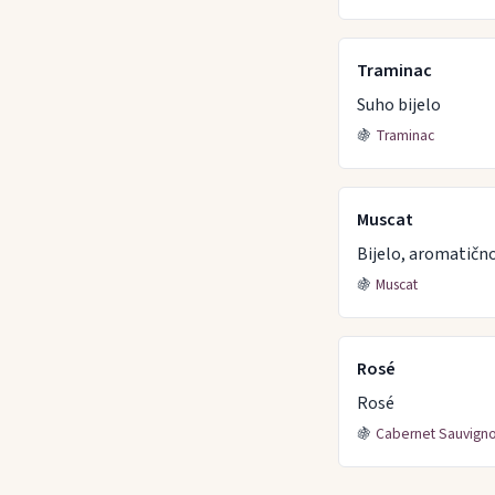
Traminac
Suho bijelo
🍇
Traminac
Muscat
Bijelo, aromatičn
🍇
Muscat
Rosé
Rosé
🍇
Cabernet Sauvign