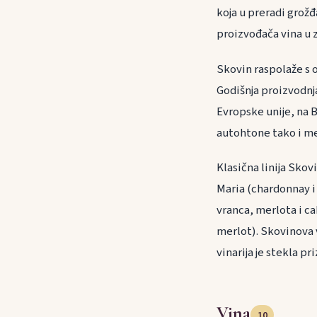
koja u preradi grožđ
proizvođača vina u z
Skovin raspolaže s 
Godišnja proizvodnja
Evropske unije, na B
autohtone tako i m
Klasična linija Sko
Maria (chardonnay i
vranca, merlota i c
merlot). Skovinova v
vinarija je stekla 
Vina
10