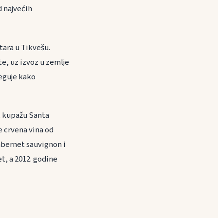
d najvećih
tara u Tikvešu.
te, uz izvoz u zemlje
jeguje kako
c, kupažu Santa
e crvena vina od
abernet sauvignon i
t, a 2012. godine