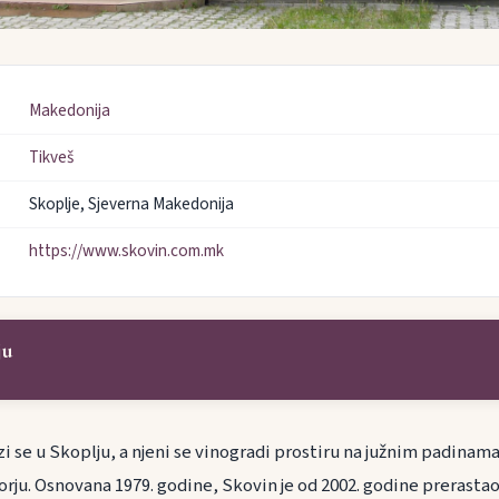
Makedonija
Tikveš
Skoplje, Sjeverna Makedonija
https://www.skovin.com.mk
ju
zi se u Skoplju, a njeni se vinogradi prostiru na južnim padina
orju. Osnovana 1979. godine, Skovin je od 2002. godine prerasta