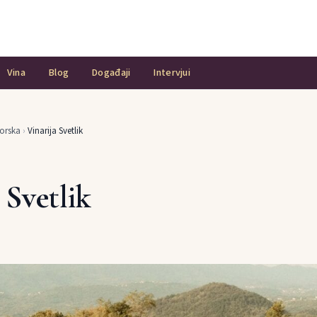
Vina
Blog
Događaji
Intervjui
orska
›
Vinarija Svetlik
 Svetlik