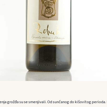
nja grožđa su se smenjivali. Od sunčanog do kišovitog perioda. M