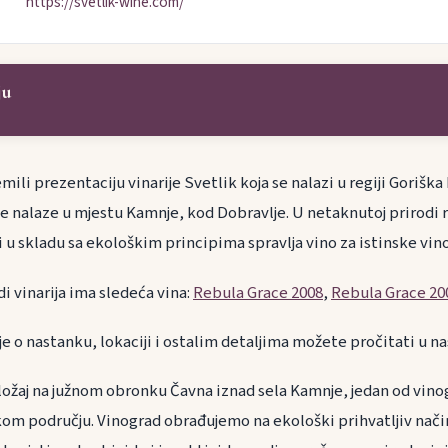
https://svetlik-wine.com/
ju
ili prezentaciju vinarije Svetlik koja se nalazi u regiji Goriška 
se nalaze u mjestu Kamnje, kod Dobravlje. U netaknutoj prirodi r
iji u skladu sa ekološkim principima spravlja vino za istinske vin
i vinarija ima sledeća vina:
Rebula Grace 2008
,
Rebula Grace 20
je o nastanku, lokaciji i ostalim detaljima možete pročitati u n
ožaj na južnom obronku Čavna iznad sela Kamnje, jedan od vinog
kom području.
Vinograd obrađujemo na ekološki prihvatljiv nači