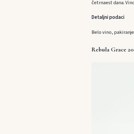
četrnaest dana. Vin
Detaljni podaci
Belo vino, pakiranj
Rebula Grace 2