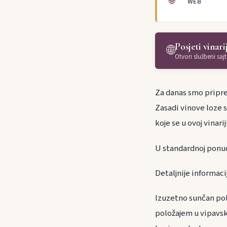
🌐
WEB
Posjeti vinari
🌐
Otvori službeni sajt
Za danas smo priprem
Zasadi vinove loze 
koje se u ovoj vinar
U standardnoj ponud
Detaljnije informaci
Izuzetno sunčan pol
položajem u vipavs