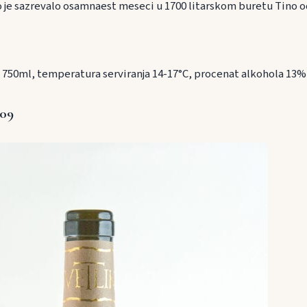
o je sazrevalo osamnaest meseci u 1700 litarskom buretu Tino o
e 750ml, temperatura serviranja 14-17°C, procenat alkohola 13%
009