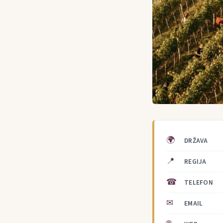
🌍
DRŽAVA
📍
REGIJA
☎
TELEFON
✉
EMAIL