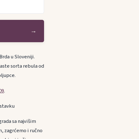
→
Brda u Sloveniji.
aste sorta rebula od
oljupce.
09
.
astavku
rada sa najvišim
n, zagrćemo i ručno