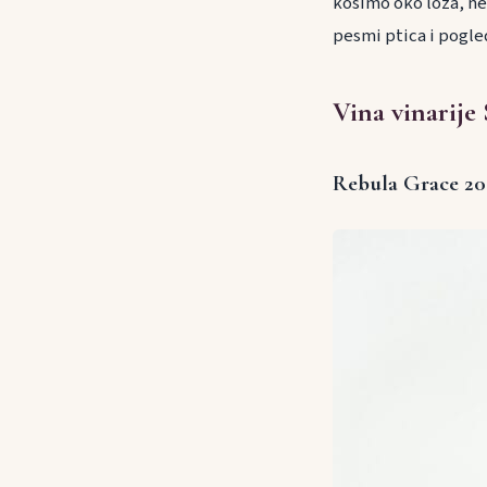
kosimo oko loza, ne
pesmi ptica i pogl
Vina vinarije 
Rebula Grace 2