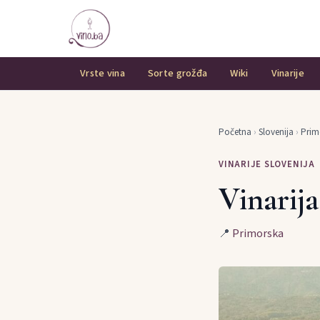
Vrste vina
Sorte grožđa
Wiki
Vinarije
Početna
›
Slovenija
›
Prim
VINARIJE SLOVENIJA
Vinarija
📍
Primorska