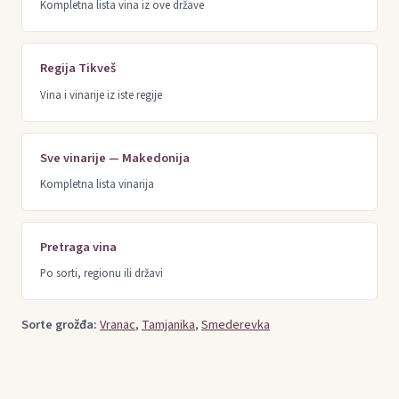
Kompletna lista vina iz ove države
Regija Tikveš
Vina i vinarije iz iste regije
Sve vinarije — Makedonija
Kompletna lista vinarija
Pretraga vina
Po sorti, regionu ili državi
Sorte grožđa:
Vranac
,
Tamjanika
,
Smederevka