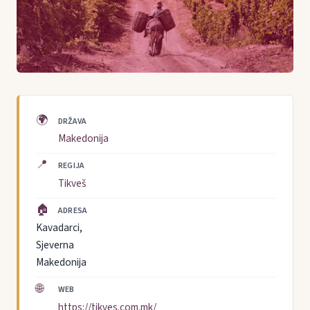
🌍
DRŽAVA
Makedonija
📍
REGIJA
Tikveš
🏠
ADRESA
Kavadarci,
Sjeverna
Makedonija
🌐
WEB
https://tikves.com.mk/