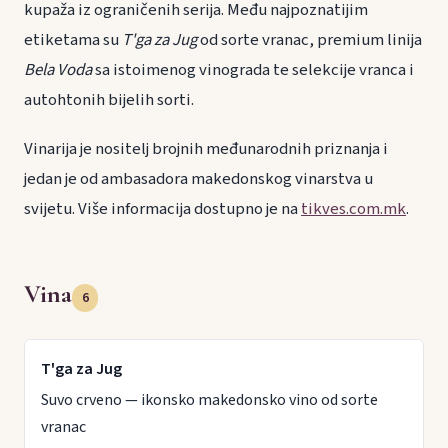
kupaža iz ograničenih serija. Među najpoznatijim
etiketama su
T'ga za Jug
od sorte vranac, premium linija
Bela Voda
sa istoimenog vinograda te selekcije vranca i
autohtonih bijelih sorti.
Vinarija je nositelj brojnih međunarodnih priznanja i
jedan je od ambasadora makedonskog vinarstva u
svijetu. Više informacija dostupno je na
tikves.com.mk
.
Vina
6
T'ga za Jug
Suvo crveno — ikonsko makedonsko vino od sorte
vranac