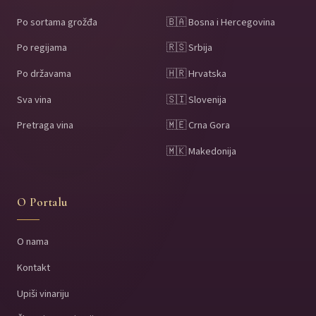
Po sortama grožđa
🇧🇦 Bosna i Hercegovina
Po regijama
🇷🇸 Srbija
Po državama
🇭🇷 Hrvatska
Sva vina
🇸🇮 Slovenija
Pretraga vina
🇲🇪 Crna Gora
🇲🇰 Makedonija
O Portalu
O nama
Kontakt
Upiši vinariju