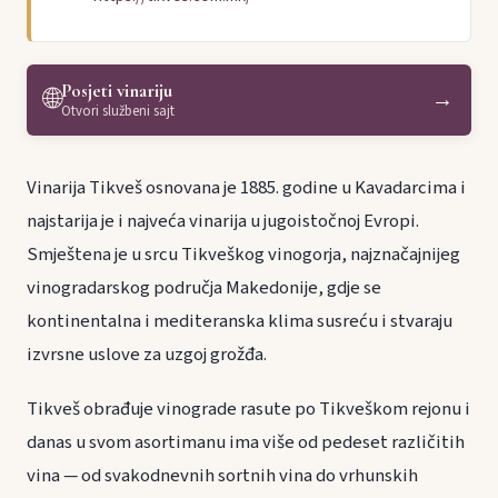
Posjeti vinariju
🌐
→
Otvori službeni sajt
Vinarija Tikveš osnovana je 1885. godine u Kavadarcima i
najstarija je i najveća vinarija u jugoistočnoj Evropi.
Smještena je u srcu Tikveškog vinogorja, najznačajnijeg
vinogradarskog područja Makedonije, gdje se
kontinentalna i mediteranska klima susreću i stvaraju
izvrsne uslove za uzgoj grožđa.
Tikveš obrađuje vinograde rasute po Tikveškom rejonu i
danas u svom asortimanu ima više od pedeset različitih
vina — od svakodnevnih sortnih vina do vrhunskih