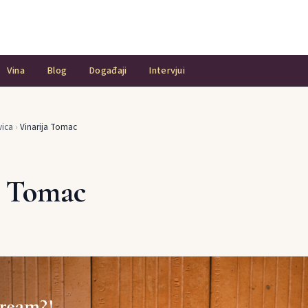
Vina
Blog
Događaji
Intervjui
vica
›
Vinarija Tomac
a Tomac