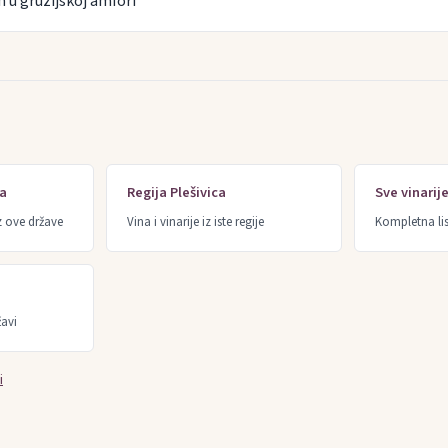
n u gruzijskoj amfori
ka
Regija Plešivica
Sve vinarij
z ove države
Vina i vinarije iz iste regije
Kompletna lis
žavi
i