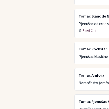
Tomac Blanc de N
Pjenušac od crne 
🍇
Pinot Crni
Tomac Rockstar
Pjenušac klasičn
Tomac Amfora
Narančasto (amfora
Tomac Pjenušac 