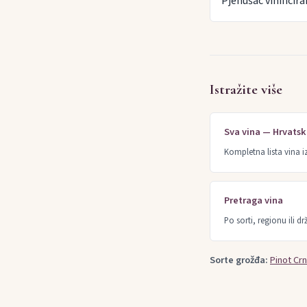
Pjenušac vinificira
Istražite više
Sva vina — Hrvats
Kompletna lista vina i
Pretraga vina
Po sorti, regionu ili dr
Sorte grožđa:
Pinot Crn