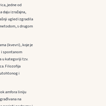
ica, jedne od
a daju izražajna,
šnji ugled izgradila
) metodom, s drugom
ma (kvevri), koje je
ci i spontanom
u kategoriji tzv.
. Filozofija
autohtonog i
ok amfora liniju
agrađivana na