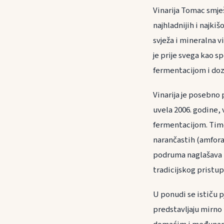
Vinarija Tomac smješ
najhladnijih i najkiš
svježa i mineralna v
je prije svega kao 
fermentacijom i doz
Vinarija je posebno
uvela 2006. godine,
fermentacijom. Time 
narančastih (amfora
podruma naglašava m
tradicijskog pristup
U ponudi se ističu p
predstavljaju mirno