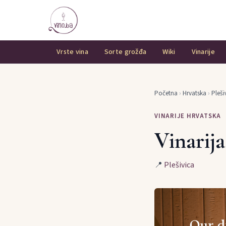
Vrste vina
Sorte grožđa
Wiki
Vinarije
Početna
›
Hrvatska
›
Pleši
VINARIJE HRVATSKA
Vinarij
📍
Plešivica