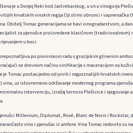
tena je u Donjoj Reki kod Jastrebarskog, u srcu vinogorja Plešiv
ovitijih hrvatskih vinskih regija čiji strmi obronci i vapnenačka tl
ina. Obitelj Tomac generacijama se bavi vinogradarstvom, a dana
specijalist za pjenušce proizvedene klasičnom (tradicionalnom
rijevanjem u boci.
 prepoznatljiva po pionirskom radu s gruzijskim glinenim amfora
 vraćajući se drevnom načinu vinifikacije s maceracijom na koži
je Tomac postao jedno od prvih i najpoznatijih hrvatskih imena 
) vina, uz istovremeno održavanje modernog programa pjenušaca
inimalnu intervenciju, izražaj terroira Plešivice i njegovanje 
a.
jenušci Millenium, Diplomat, Rosé, Blanc de Noirs i Rockstar, d
 narančasto vino i pjenušac iz amfore. Vina Tomac redovito su n