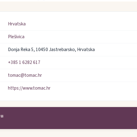
Hrvatska
Plešivica
Donja Reka 5, 10450 Jastrebarsko, Hrvatska
+385 1 6282 617
tomac@tomac.hr
https://www.tomac.hr
ju