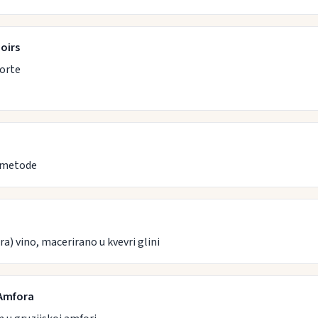
oirs
sorte
e metode
) vino, macerirano u kvevri glini
Amfora