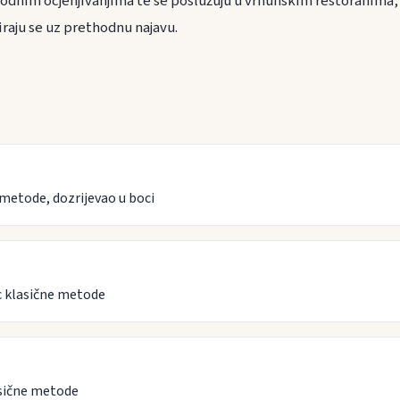
nim ocjenjivanjima te se poslužuju u vrhunskim restoranima, 
iraju se uz prethodnu najavu.
metode, dozrijevao u boci
 klasične metode
sične metode