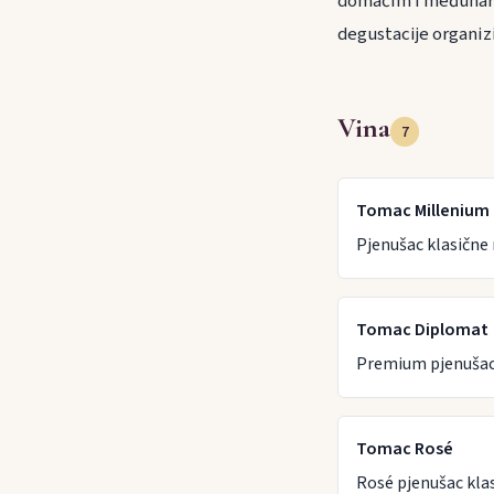
domaćim i međunarod
degustacije organiz
Vina
7
Tomac Millenium
Pjenušac klasične 
Tomac Diplomat
Premium pjenušac
Tomac Rosé
Rosé pjenušac kla