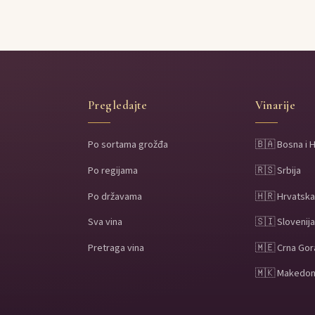
Pregledajte
Vinarije
Po sortama grožđa
🇧🇦 Bosna i 
Po regijama
🇷🇸 Srbija
Po državama
🇭🇷 Hrvatsk
Sva vina
🇸🇮 Slovenij
Pretraga vina
🇲🇪 Crna Gor
🇲🇰 Makedon