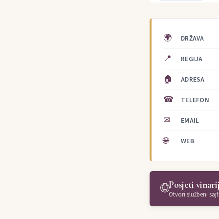
🌍
DRŽAVA
📍
REGIJA
🏠
ADRESA
☎
TELEFON
✉
EMAIL
🌐
WEB
Posjeti vinari
🌐
Otvori službeni sajt