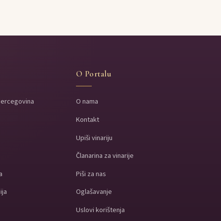
O Portalu
Hercegovina
O nama
Kontakt
a
Upiši vinariju
a
Članarina za vinarije
a
Piši za nas
ija
Oglašavanje
Uslovi korištenja