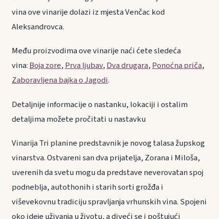
vina ove vinarije dolazi iz mjesta Venčac kod
Aleksandrovca.
Među proizvodima ove vinarije naći ćete sledeća
vina:
Boja zore
,
Prva ljubav
,
Dva drugara
,
Ponoćna priča
,
Zaboravljena bajka o Jagodi
.
Detaljnije informacije o nastanku, lokaciji i ostalim
detaljima možete pročitati u nastavku
Vinarija Tri planine predstavnik je novog talasa župskog
vinarstva. Ostvareni san dva prijatelja, Zorana i Miloša,
uverenih da svetu mogu da predstave neverovatan spoj
podneblja, autothonih i starih sorti grožđa i
viševekovnu tradiciju spravljanja vrhunskih vina. Spojeni
oko ideje uživanja u životu, a diveći se i poštujući