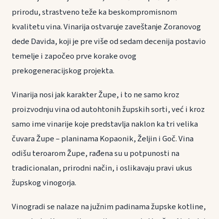
prirodu, strastveno teže ka beskompromisnom
kvalitetu vina. Vinarija ostvaruje zaveštanje Zoranovog
dede Davida, koji je pre više od sedam decenija postavio
temelje i započeo prve korake ovog
prekogeneracijskog projekta.
Vinarija nosi jak karakter Župe, i to ne samo kroz
proizvodnju vina od autohtonih župskih sorti, već i kroz
samo ime vinarije koje predstavlja naklon ka tri velika
čuvara Župe – planinama Kopaonik, Željin i Goč. Vina
odišu teroarom Župe, rađena su u potpunosti na
tradicionalan, prirodni način, i oslikavaju pravi ukus
župskog vinogorja.
Vinogradi se nalaze na južnim padinama župske kotline,