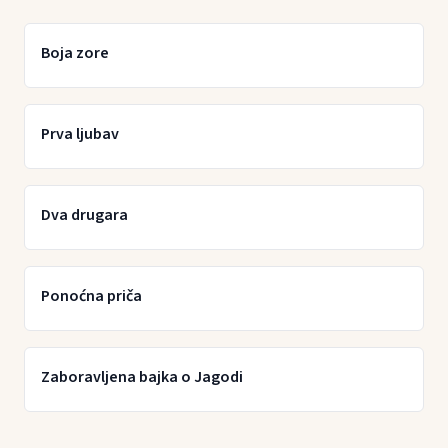
Boja zore
Prva ljubav
Dva drugara
Ponoćna priča
Zaboravljena bajka o Jagodi