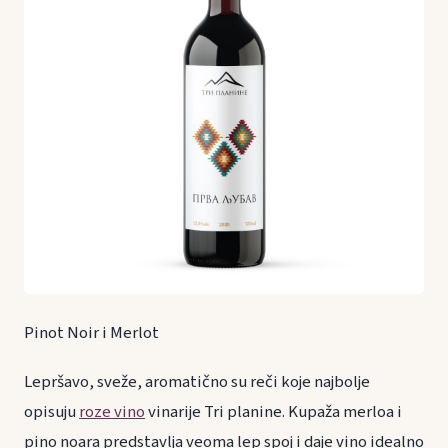
Pinot Noir i Merlot
Lepršavo, sveže, aromatično su reči koje najbolje
opisuju
roze vino
vinarije Tri planine. Kupaža merloa i
pino noara predstavlja veoma lep spoj i daje vino idealno