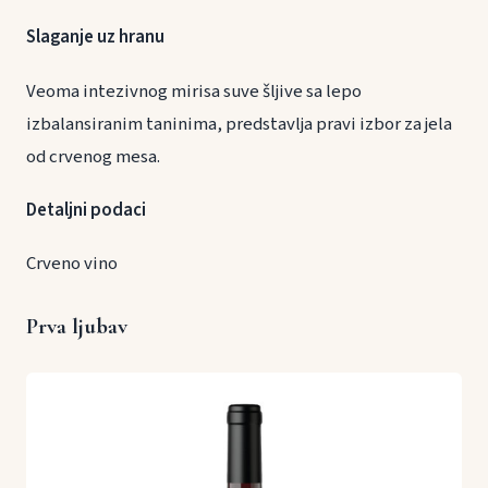
Slaganje uz hranu
Veoma intezivnog mirisa suve šljive sa lepo
izbalansiranim taninima, predstavlja pravi izbor za jela
od crvenog mesa.
Detaljni podaci
Crveno vino
Prva ljubav