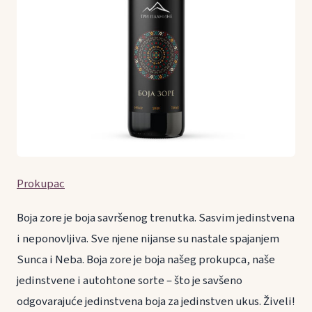
Prokupac
Boja zore je boja savršenog trenutka. Sasvim jedinstvena
i neponovljiva. Sve njene nijanse su nastale spajanjem
Sunca i Neba. Boja zore je boja našeg prokupca, naše
jedinstvene i autohtone sorte – što je savšeno
odgovarajuće jedinstvena boja za jedinstven ukus. Živeli!