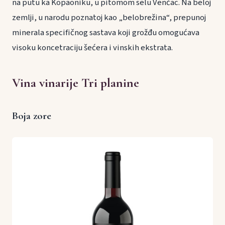
na putu ka Kopaoniku, u pitomom selu Venčac. Na beloj
zemlji, u narodu poznatoj kao „belobrežina“, prepunoj
minerala specifičnog sastava koji grožđu omogućava
visoku koncetraciju šećera i vinskih ekstrata.
Vina vinarije Tri planine
Boja zore