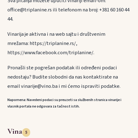
Sva pitanja možete uputiti vinariji email-om:
office@triplanine.rs ili telefonom na broj: +381 60 160 44
44.
Vinarija je aktivna i na web sajtu i društvenim
mrežama: https://triplanine.rs/,
https://www.facebook.com/triplanine/.
Pronašli ste pogrešan podatak ili određeni podaci
nedostaju? Budite slobodni da nas kontaktirate na
email vinarije@vino.ba i mi ćemo ispraviti podatke.
Napomena: Navedeni podaci su preuzeti sa službenih stranica vinarije i
vlasnik portala ne odgovara za tačnost istih.
Vina
5