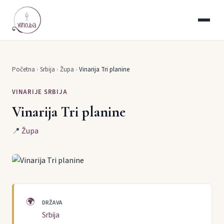
Početna
›
Srbija
›
Župa
›
Vinarija Tri planine
VINARIJE SRBIJA
Vinarija Tri planine
📍
Župa
🌍
DRŽAVA
Srbija