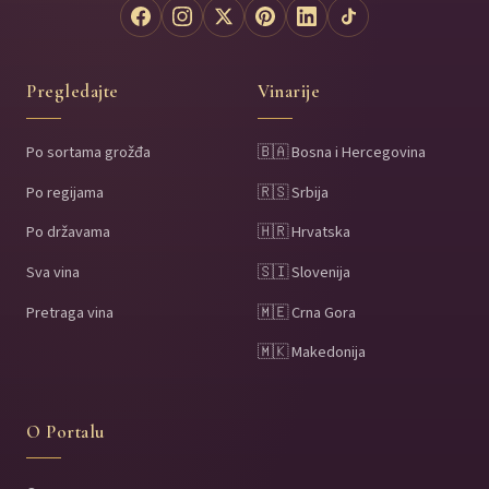
Pregledajte
Vinarije
Po sortama grožđa
🇧🇦 Bosna i Hercegovina
Po regijama
🇷🇸 Srbija
Po državama
🇭🇷 Hrvatska
Sva vina
🇸🇮 Slovenija
Pretraga vina
🇲🇪 Crna Gora
🇲🇰 Makedonija
O Portalu