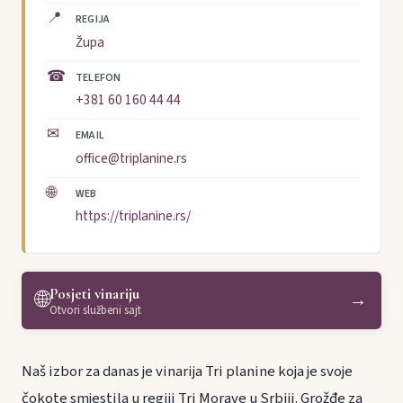
📍
REGIJA
Župa
☎
TELEFON
+381 60 160 44 44
✉
EMAIL
office@triplanine.rs
🌐
WEB
https://triplanine.rs/
Posjeti vinariju
🌐
→
Otvori službeni sajt
Naš izbor za danas je vinarija Tri planine koja je svoje
čokote smjestila u regiji Tri Morave u Srbiji. Grožđe za