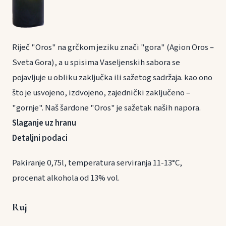
Riječ "Oros" na grčkom jeziku znači "gora" (Agion Oros –
Sveta Gora), a u spisima Vaseljenskih sabora se
pojavljuje u obliku zaključka ili sažetog sadržaja. kao ono
što je usvojeno, izdvojeno, zajednički zaključeno –
"gornje". Naš šardone "Oros" je sažetak naših napora.
Slaganje uz hranu
Detaljni podaci
Pakiranje 0,75l, temperatura serviranja 11-13°C,
procenat alkohola od 13% vol.
Ruj