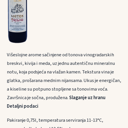
Višeslojne arome sačinjene od tonova vinogradarskih
breskvi, kivija i meda, uz jednu autentičnu mineralnu
notu, koja podsjeća na vlažan kamen. Tekstura vina je
glatka, prošarana mednim nijansama. Ukus je energičan,
a kiseline su potpuno stopljene sa tonovima voća.
Završnica je sočna, produžena.
Slaganje uz hranu
Detaljni podaci
Pakiranje 0,75l, temperatura serviranja 11-13°C,