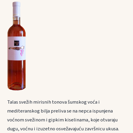
Talas svežih mirisnih tonova šumskog voća i
mediteranskog bilja preliva se na nepca ispunjena
voćnom svežinom i gipkim kiselinama, koje otvaraju
dugu, voćnu i izuzetno osvežavajuću završnicu ukusa.