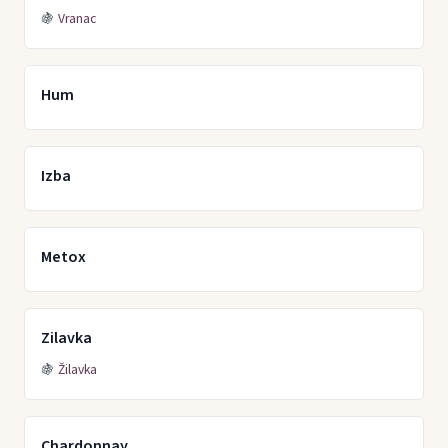
🍇
Vranac
Hum
Izba
Metox
Zilavka
🍇
Žilavka
Chardonnay