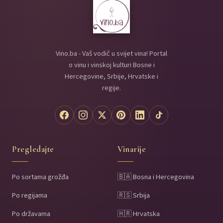
Vino.ba - Vaš vodič u svijet vina! Portal
o vinu i vinskoj kulturi Bosne i
Hercegovine, Srbije, Hrvatske i
regije.
Pregledajte
Vinarije
Po sortama grožđa
🇧🇦 Bosna i Hercegovina
Po regijama
🇷🇸 Srbija
Po državama
🇭🇷 Hrvatska