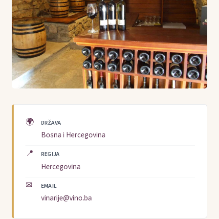
🌍
DRŽAVA
Bosna i Hercegovina
📍
REGIJA
Hercegovina
✉
EMAIL
vinarije@vino.ba