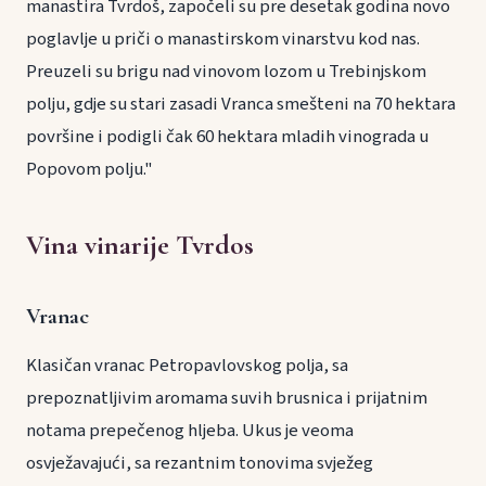
manastira Tvrdoš, započeli su pre desetak godina novo
poglavlje u priči o manastirskom vinarstvu kod nas.
Preuzeli su brigu nad vinovom lozom u Trebinjskom
polju, gdje su stari zasadi Vranca smešteni na 70 hektara
površine i podigli čak 60 hektara mladih vinograda u
Popovom polju."
Vina vinarije Tvrdos
Vranac
Klasičan vranac Petropavlovskog polja, sa
prepoznatljivim aromama suvih brusnica i prijatnim
notama prepečenog hljeba. Ukus je veoma
osvježavajući, sa rezantnim tonovima svježeg