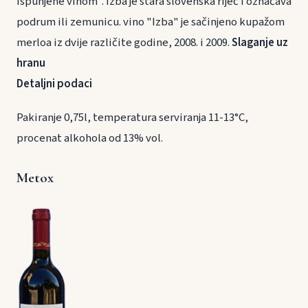
ispunjene vinom". Izba je stara slovenska riječ i označava
podrum ili zemunicu. vino "Izba" je sačinjeno kupažom
merloa iz dvije različite godine, 2008. i 2009.
Slaganje uz
hranu
Detaljni podaci
Pakiranje 0,75l, temperatura serviranja 11-13°C,
procenat alkohola od 13% vol.
Metox