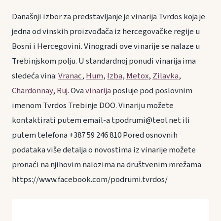
Današnji izbor za predstavljanje je vinarija Tvrdos koja je
jedna od vinskih proizvođača iz hercegovačke regije u
Bosni i Hercegovini. Vinogradi ove vinarije se nalaze u
Trebinjskom polju. U standardnoj ponudi vinarija ima
sledeća vina:
Vranac
,
Hum
,
Izba
,
Metox
,
Zilavka
,
Chardonnay
,
Ruj
. Ova
vinarija
posluje pod poslovnim
imenom Tvrdos Trebinje DOO. Vinariju možete
kontaktirati putem email-a tpodrumi@teol.net ili
putem telefona +387 59 246 810 Pored osnovnih
podataka više detalja o novostima iz vinarije možete
pronaći na njihovim nalozima na društvenim mrežama
https://www.facebook.com/podrumi.tvrdos/