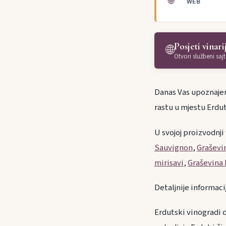
🌐
WEB
Posjeti vinari
🌐
Otvori službeni sajt
Danas Vas upoznajemo
rastu u mjestu Erdut
U svojoj proizvodnji
Sauvignon
,
Graševi
mirisavi
,
Graševina
Detaljnije informac
Erdutski vinogradi d