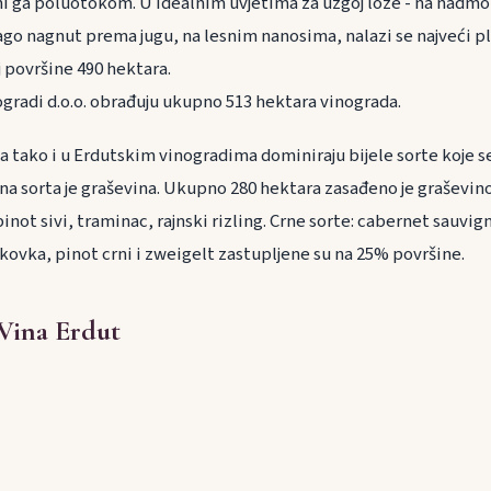
ini ga poluotokom. U idealnim uvjetima za uzgoj loze - na nadmo
lago nagnut prema jugu, na lesnim nanosima, nalazi se najveći p
 površine 490 hektara.
ogradi d.o.o. obrađuju ukupno 513 hektara vinograda.
a tako i u Erdutskim vinogradima dominiraju bijele sorte koje s
a sorta je graševina. Ukupno 280 hektara zasađeno je graševin
pinot sivi, traminac, rajnski rizling. Crne sorte: cabernet sauvi
kovka, pinot crni i zweigelt zastupljene su na 25% površine.
 Vina Erdut