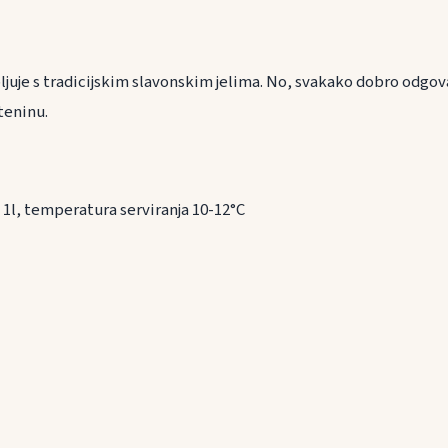
ranu
bljuje s tradicijskim slavonskim jelima. No, svakako dobro odgova
jesteninu.
 1l, temperatura serviranja 10-12°C