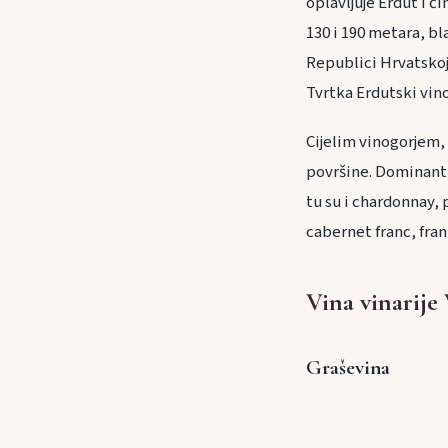
oplavljuje Erdut i č
130 i 190 metara, b
Republici Hrvatskoj
Tvrtka Erdutski vin
Cijelim vinogorjem, 
površine. Dominantn
tu su i chardonnay, 
cabernet franc, fran
Vina vinarije
Graševina