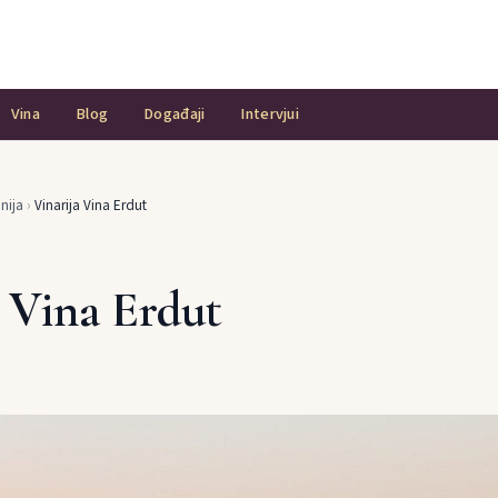
Vina
Blog
Događaji
Intervjui
nija
›
Vinarija Vina Erdut
a Vina Erdut