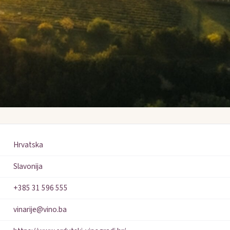
Hrvatska
Slavonija
+385 31 596 555
vinarije@vino.ba