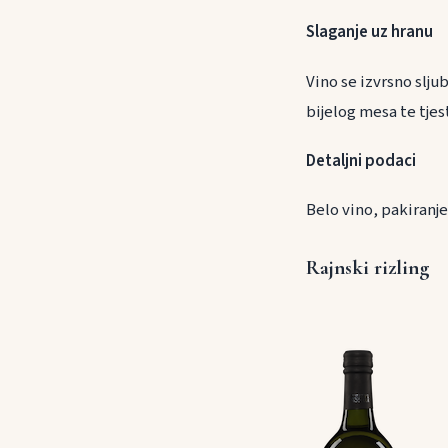
Slaganje uz h
Vino se izvrsno slju
bijelog mesa te t
Detaljni podaci
Belo vino, pakiranje
Rajnski rizling