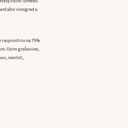
rskoj visini između
lantažni vinograd u
e rasprostiru na 75%
om. Osim graševine,
gnon, merlot,