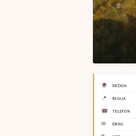
🌍
DRŽAVA
📍
REGIJA
☎
TELEFON
✉
EMAIL