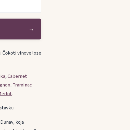
→
j. Čokoti vinove loze
vka
,
Cabernet
ignon
,
Traminac
Merlot
.
i u nastavku
 Dunav, koja