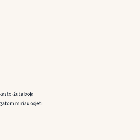
kasto-žuta boja
gatom mirisu osjeti