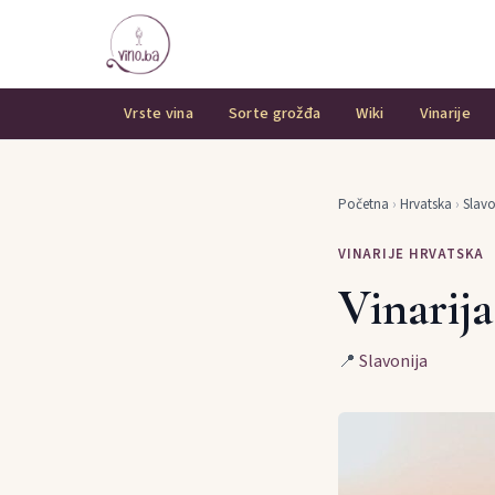
Vrste vina
Sorte grožđa
Wiki
Vinarije
Početna
›
Hrvatska
›
Slavo
VINARIJE HRVATSKA
Vinarij
📍
Slavonija