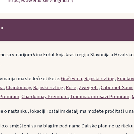
https://www.erdutski-vinogradi.hr/
ju
 sa vinarijom Vina Erdut koja krasi regiju Slavonija u Hrvatsko
.
 vinarija ima sledeće etikete:
Graševina
,
Rajnski rizling
,
Franko
na
,
Chardonnay
,
Rajnski rizling
,
Rose
,
Zweigelt
,
Cabernet Sauv
 Premium
,
Chardonnay Premium
,
Traminac mirisavi Premium
,
ije o nastanku, lokaciji i ostalim detaljima možete pročitat
.o.o. smješteni su na blagim padinama Daljske planine uz rijeku