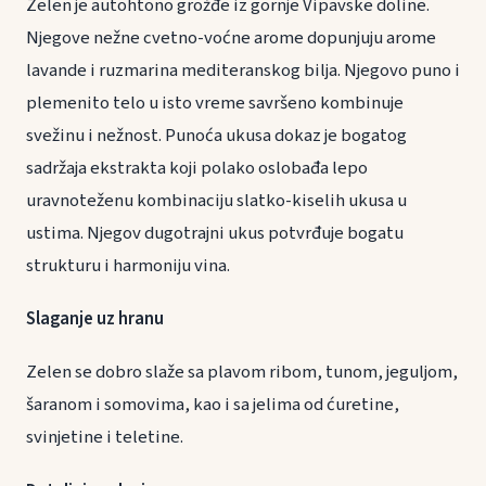
Zelen je autohtono grožđe iz gornje Vipavske doline.
Njegove nežne cvetno-voćne arome dopunjuju arome
lavande i ruzmarina mediteranskog bilja. Njegovo puno i
plemenito telo u isto vreme savršeno kombinuje
svežinu i nežnost. Punoća ukusa dokaz je bogatog
sadržaja ekstrakta koji polako oslobađa lepo
uravnoteženu kombinaciju slatko-kiselih ukusa u
ustima. Njegov dugotrajni ukus potvrđuje bogatu
strukturu i harmoniju vina.
Slaganje uz hranu
Zelen se dobro slaže sa plavom ribom, tunom, jeguljom,
šaranom i somovima, kao i sa jelima od ćuretine,
svinjetine i teletine.