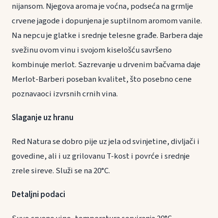
nijansom. Njegova aroma je voćna, podseća na grmlje
crvene jagode i dopunjena je suptilnom aromom vanile.
Na nepcu je glatke i srednje telesne građe. Barbera daje
svežinu ovom vinu i svojom kiselošću savršeno
kombinuje merlot. Sazrevanje u drvenim bačvama daje
Merlot-Barberi poseban kvalitet, što posebno cene
poznavaoci izvrsnih crnih vina.
Slaganje uz hranu
Red Natura se dobro pije uz jela od svinjetine, divljači i
govedine, ali i uz grilovanu T-kost i povrće i srednje
zrele sireve. Služi se na 20°C.
Detaljni podaci