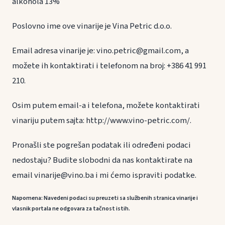
alkohola 13%
Poslovno ime ove vinarije je Vina Petric d.o.o.
Email adresa vinarije je: vino.petric@gmail.com, a
možete ih kontaktirati i telefonom na broj: +386 41 991
210.
Osim putem email-a i telefona, možete kontaktirati
vinariju putem sajta: http://www.vino-petric.com/.
Pronašli ste pogrešan podatak ili određeni podaci
nedostaju? Budite slobodni da nas kontaktirate na
email vinarije@vino.ba i mi ćemo ispraviti podatke.
Napomena: Navedeni podaci su preuzeti sa službenih stranica vinarije i
vlasnik portala ne odgovara za tačnost istih.