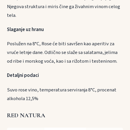
Njegova struktura i miris čine ga živahnim vinom celog
tela.
Slaganje uz hranu
Poslužen na 8°C, Rose će biti savršen kao aperitiv za
vruće letnje dane. Odlično se slaže sa salatama, jelima
od ribe i morskog voća, kao i sa rižotom i testeninom.
Detaljni podaci
Suvo rose vino, temperatura serviranja 8°C, procenat
alkohola 12,5%
RED NATURA