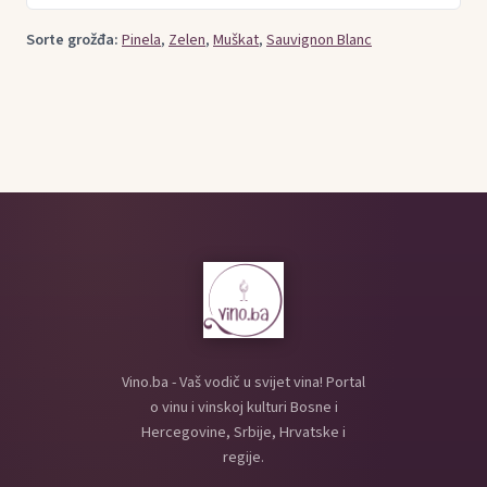
Sorte grožđa:
Pinela
,
Zelen
,
Muškat
,
Sauvignon Blanc
Vino.ba - Vaš vodič u svijet vina! Portal
o vinu i vinskoj kulturi Bosne i
Hercegovine, Srbije, Hrvatske i
regije.