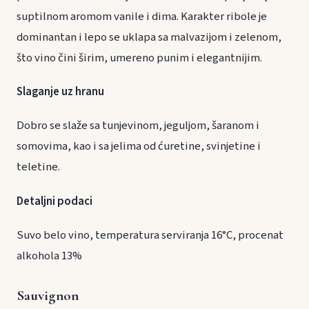
suptilnom aromom vanile i dima. Karakter ribole je
dominantan i lepo se uklapa sa malvazijom i zelenom,
što vino čini širim, umereno punim i elegantnijim.
Slaganje uz hranu
Dobro se slaže sa tunjevinom, jeguljom, šaranom i
somovima, kao i sa jelima od ćuretine, svinjetine i
teletine.
Detaljni podaci
Suvo belo vino, temperatura serviranja 16°C, procenat
alkohola 13%
Sauvignon