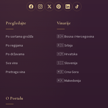
Pregledajte
Vinarije
Po sortama grožđa
🇧🇦 Bosna i Hercegovina
Po regijama
🇷🇸 Srbija
Po državama
🇭🇷 Hrvatska
Sva vina
🇸🇮 Slovenija
Pretraga vina
🇲🇪 Crna Gora
🇲🇰 Makedonija
O Portalu