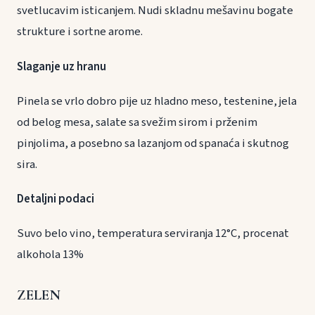
svetlucavim isticanjem. Nudi skladnu mešavinu bogate
strukture i sortne arome.
Slaganje uz hranu
Pinela se vrlo dobro pije uz hladno meso, testenine, jela
od belog mesa, salate sa svežim sirom i prženim
pinjolima, a posebno sa lazanjom od spanaća i skutnog
sira.
Detaljni podaci
Suvo belo vino, temperatura serviranja 12°C, procenat
alkohola 13%
ZELEN