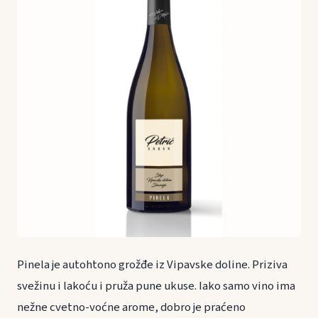
Pinela je autohtono grožđe iz Vipavske doline. Priziva
svežinu i lakoću i pruža pune ukuse. Iako samo vino ima
nežne cvetno-voćne arome, dobro je praćeno