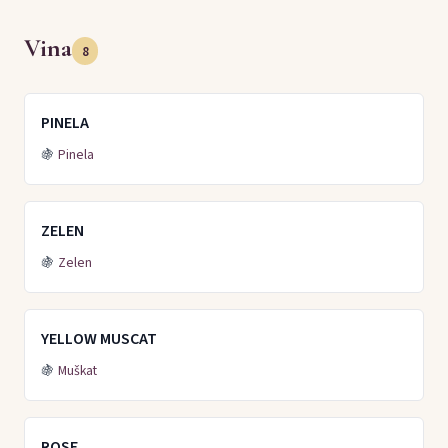
Vina
8
PINELA
🍇
Pinela
ZELEN
🍇
Zelen
YELLOW MUSCAT
🍇
Muškat
ROSE