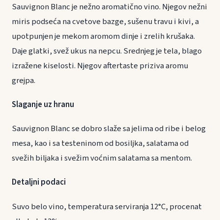
Sauvignon Blanc je nežno aromatično vino. Njegov nežni
miris podseća na cvetove bazge, sušenu travu i kivi, a
upotpunjen je mekom aromom dinje i zrelih krušaka.
Daje glatki, svež ukus na nepcu. Srednjeg je tela, blago
izražene kiselosti. Njegov aftertaste priziva aromu
grejpa.
Slaganje uz hranu
Sauvignon Blanc se dobro slaže sa jelima od ribe i belog
mesa, kao i sa testeninom od bosiljka, salatama od
svežih biljaka i svežim voćnim salatama sa mentom.
Detaljni podaci
Suvo belo vino, temperatura serviranja 12°C, procenat