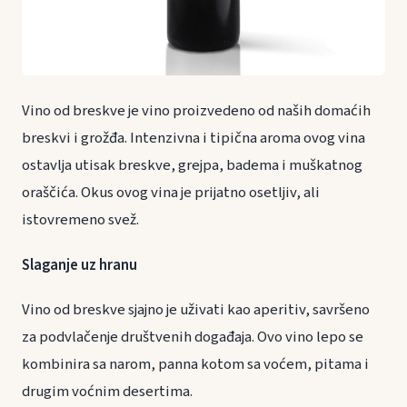
Vino od breskve je vino proizvedeno od naših domaćih
breskvi i grožđa. Intenzivna i tipična aroma ovog vina
ostavlja utisak breskve, grejpa, badema i muškatnog
oraščića. Okus ovog vina je prijatno osetljiv, ali
istovremeno svež.
Slaganje uz hranu
Vino od breskve sjajno je uživati kao aperitiv, savršeno
za podvlačenje društvenih događaja. Ovo vino lepo se
kombinira sa narom, panna kotom sa voćem, pitama i
drugim voćnim desertima.