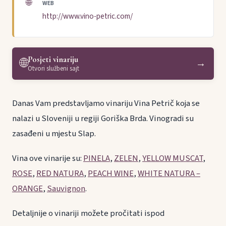
🌐
WEB
http://www.vino-petric.com/
Posjeti vinariju
🌐
→
Otvori službeni sajt
Danas Vam predstavljamo vinariju Vina Petrič koja se
nalazi u Sloveniji u regiji Goriška Brda. Vinogradi su
zasađeni u mjestu Slap.
Vina ove vinarije su:
PINELA
,
ZELEN
,
YELLOW MUSCAT
,
ROSE
,
RED NATURA
,
PEACH WINE
,
WHITE NATURA –
ORANGE
,
Sauvignon
.
Detaljnije o vinariji možete pročitati ispod