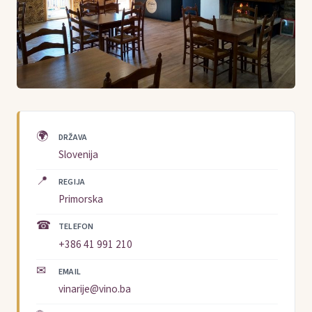
🌍
DRŽAVA
Slovenija
📍
REGIJA
Primorska
☎
TELEFON
+386 41 991 210
✉
EMAIL
vinarije@vino.ba