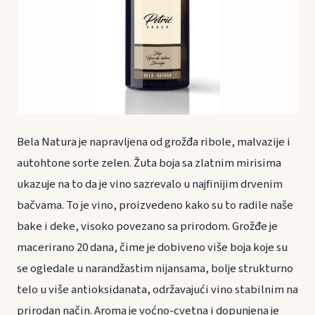
Bela Natura je napravljena od grožđa ribole, malvazije i
autohtone sorte zelen. Žuta boja sa zlatnim mirisima
ukazuje na to da je vino sazrevalo u najfinijim drvenim
bačvama. To je vino, proizvedeno kako su to radile naše
bake i deke, visoko povezano sa prirodom. Grožđe je
macerirano 20 dana, čime je dobiveno više boja koje su
se ogledale u narandžastim nijansama, bolje strukturno
telo u više antioksidanata, održavajući vino stabilnim na
prirodan način. Aroma je voćno-cvetna i dopunjena je