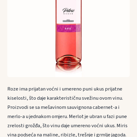
Roze ima prijatan voćni i umereno puni ukus prijatne
kiselosti, što daje karakterističnu svežinu ovom vinu.
Proizvodi se sa mešavinom sauvignona cabernet-a i
merlo-a u jednakom omjeru. Merlot je ubran u fazi pune
zrelosti grožđa, što vinu daje umereno voćni ukus. Miris
vina podseća na maline, ribizle, trešnje i grmlje jagoda.