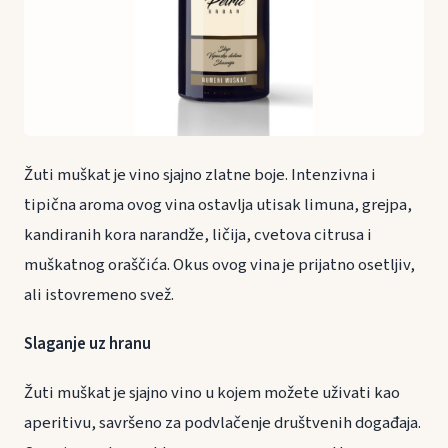
Žuti muškat je vino sjajno zlatne boje. Intenzivna i
tipična aroma ovog vina ostavlja utisak limuna, grejpa,
kandiranih kora narandže, ličija, cvetova citrusa i
muškatnog oraščića. Okus ovog vina je prijatno osetljiv,
ali istovremeno svež.
Slaganje uz hranu
Žuti muškat je sjajno vino u kojem možete uživati kao
aperitivu, savršeno za podvlačenje društvenih događaja.