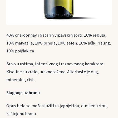
40% chardonnay i 6 starih vipavskih sorti: 10% rebula,
10% malvazija, 10% pinela, 10% zelen, 10% laški rizling,
10% poljšakica
Suvo u ustima, intenzivnog i raznovrsnog karaktera.
Kiseline su zrele, uravnotežene. Aftertaste je dug,
mineralni, čist.
Slaganje uz hranu
Opus belo se može služiti uz jagnjetinu, dimljenu ribu,
začinjenu hranu.