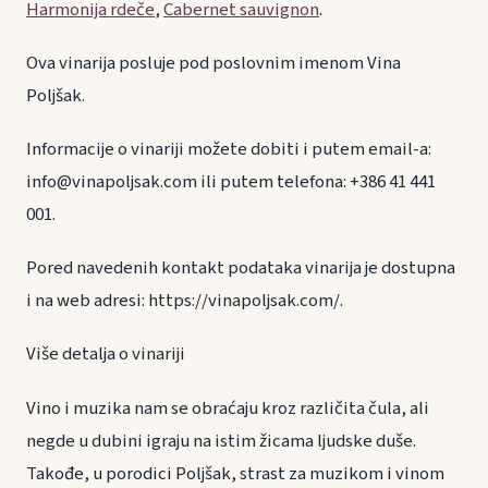
Harmonija rdeče
,
Cabernet sauvignon
.
Ova vinarija posluje pod poslovnim imenom Vina
Poljšak.
Informacije o vinariji možete dobiti i putem email-a:
info@vinapoljsak.com ili putem telefona: +386 41 441
001.
Pored navedenih kontakt podataka vinarija je dostupna
i na web adresi: https://vinapoljsak.com/.
Više detalja o vinariji
Vino i muzika nam se obraćaju kroz različita čula, ali
negde u dubini igraju na istim žicama ljudske duše.
Takođe, u porodici Poljšak, strast za muzikom i vinom