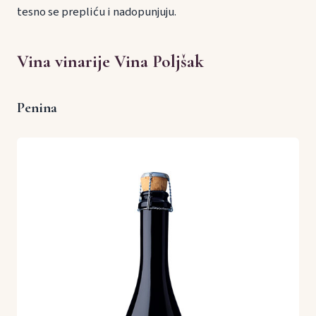
tesno se prepliću i nadopunjuju.
Vina vinarije Vina Poljšak
Penina