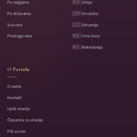
Po regijama
🇷🇸 Srbija
Po državama
🇭🇷 Hrvatska
Sva vina
🇸🇮 Slovenija
Pretraga vina
🇲🇪 Crna Gora
🇲🇰 Makedonija
O Portalu
O nama
Kontakt
Upiši vinariju
Članarina za vinarije
Piši za nas