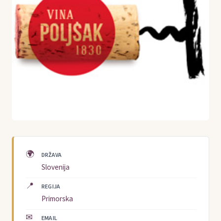
🌍
DRŽAVA
Slovenija
📍
REGIJA
Primorska
✉
EMAIL