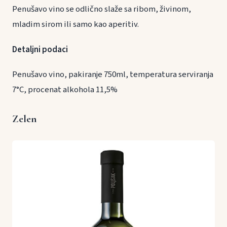
Penušavo vino se odlično slaže sa ribom, živinom,
mladim sirom ili samo kao aperitiv.
Detaljni podaci
Penušavo vino, pakiranje 750ml, temperatura serviranja
7°C, procenat alkohola 11,5%
Zelen