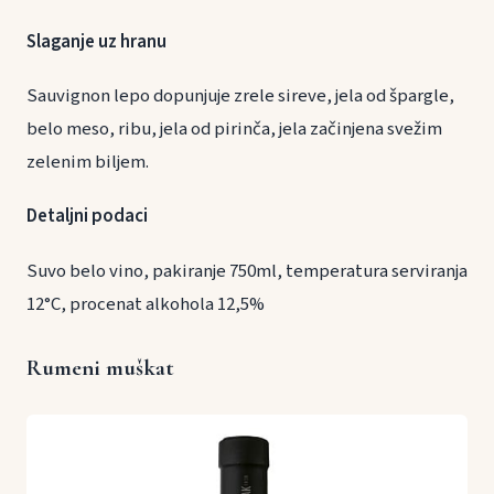
Slaganje uz hranu
Sauvignon lepo dopunjuje zrele sireve, jela od špargle,
belo meso, ribu, jela od pirinča, jela začinjena svežim
zelenim biljem.
Detaljni podaci
Suvo belo vino, pakiranje 750ml, temperatura serviranja
12°C, procenat alkohola 12,5%
Rumeni muškat