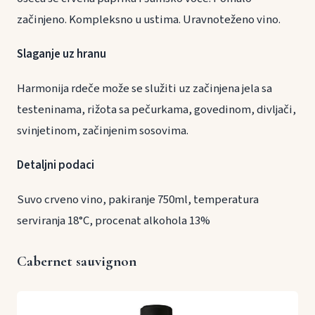
začinjeno. Kompleksno u ustima. Uravnoteženo vino.
Slaganje uz hranu
Harmonija rdeče može se služiti uz začinjena jela sa
testeninama, rižota sa pečurkama, govedinom, divljači,
svinjetinom, začinjenim sosovima.
Detaljni podaci
Suvo crveno vino, pakiranje 750ml, temperatura
serviranja 18°C, procenat alkohola 13%
Cabernet sauvignon