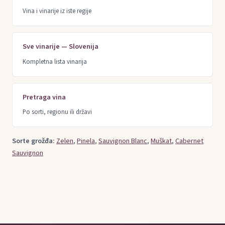
Vina i vinarije iz iste regije
Sve vinarije — Slovenija
Kompletna lista vinarija
Pretraga vina
Po sorti, regionu ili državi
Sorte grožđa:
Zelen
,
Pinela
,
Sauvignon Blanc
,
Muškat
,
Cabernet
Sauvignon