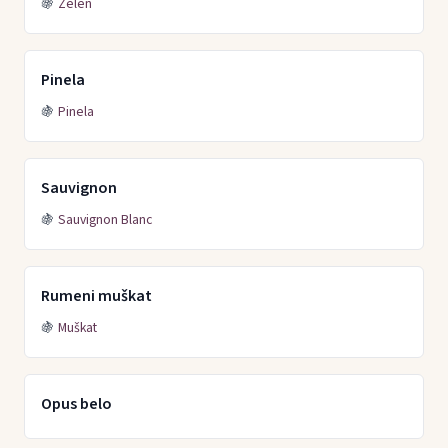
🍇
Zelen
Pinela
🍇
Pinela
Sauvignon
🍇
Sauvignon Blanc
Rumeni muškat
🍇
Muškat
Opus belo