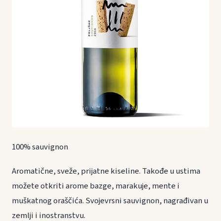
100% sauvignon
Aromatične, sveže, prijatne kiseline. Takođe u ustima
možete otkriti arome bazge, marakuje, mente i
muškatnog oraščića. Svojevrsni sauvignon, nagrađivan u
zemlji i inostranstvu.