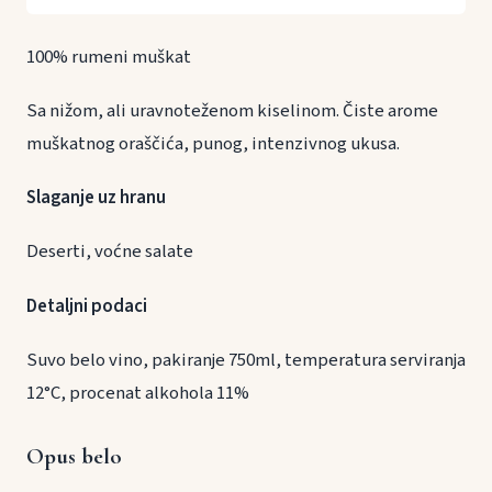
100% rumeni muškat
Sa nižom, ali uravnoteženom kiselinom. Čiste arome
muškatnog oraščića, punog, intenzivnog ukusa.
Slaganje uz hranu
Deserti, voćne salate
Detaljni podaci
Suvo belo vino, pakiranje 750ml, temperatura serviranja
12°C, procenat alkohola 11%
Opus belo