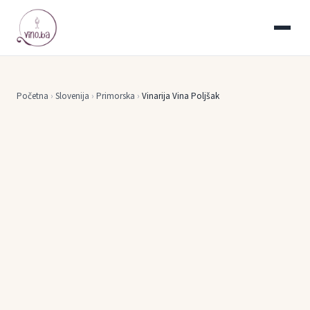
Početna
›
Slovenija
›
Primorska
›
Vinarija Vina Poljšak