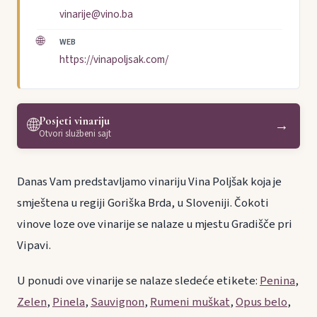
vinarije@vino.ba
🌐
WEB
https://vinapoljsak.com/
Posjeti vinariju
🌐
→
Otvori službeni sajt
Danas Vam predstavljamo vinariju Vina Poljšak koja je
smještena u regiji Goriška Brda, u Sloveniji. Čokoti
vinove loze ove vinarije se nalaze u mjestu Gradišče pri
Vipavi.
U ponudi ove vinarije se nalaze sledeće etikete:
Penina
,
Zelen
,
Pinela
,
Sauvignon
,
Rumeni muškat
,
Opus belo
,