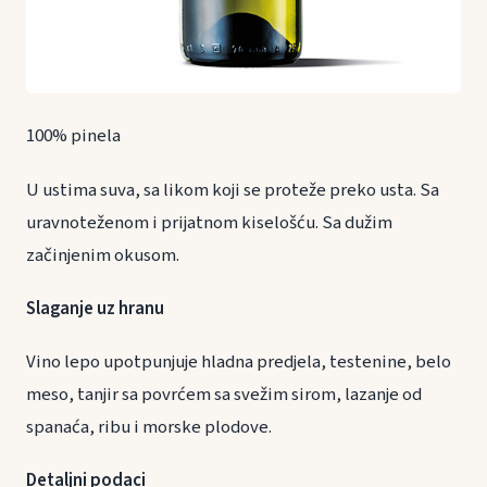
100% pinela
U ustima suva, sa likom koji se proteže preko usta. Sa
uravnoteženom i prijatnom kiselošću. Sa dužim
začinjenim okusom.
Slaganje uz hranu
Vino lepo upotpunjuje hladna predjela, testenine, belo
meso, tanjir sa povrćem sa svežim sirom, lazanje od
spanaća, ribu i morske plodove.
Detaljni podaci