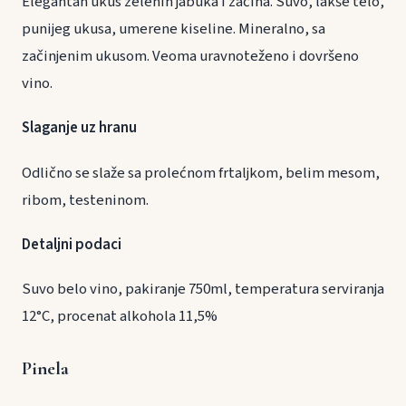
Elegantan ukus zelenih jabuka i začina. Suvo, lakše telo,
punijeg ukusa, umerene kiseline. Mineralno, sa
začinjenim ukusom. Veoma uravnoteženo i dovršeno
vino.
Slaganje uz hranu
Odlično se slaže sa prolećnom frtaljkom, belim mesom,
ribom, testeninom.
Detaljni podaci
Suvo belo vino, pakiranje 750ml, temperatura serviranja
12°C, procenat alkohola 11,5%
Pinela