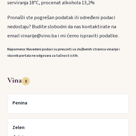
serviranja 18°C, procenat alkohola 13,2%
Pronašli ste pogrešan podatak ili određeni podaci
nedostaju? Budite slobodni da nas kontaktirate na
email vinarije@vino.ba i mi ćemo ispraviti podatke.
Napomena: Navedeni podaci su preuzeti sa službenih stranica vinarije i
vlasnik portala ne odgovara za tačnost istih.
Vina
8
Penina
Zelen