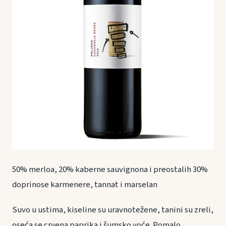
50% merloa, 20% kaberne sauvignona i preostalih 30%
doprinose karmenere, tannat i marselan
Suvo u ustima, kiseline su uravnotežene, tanini su zreli,
oseća se crvena paprika i šumsko voće. Pomalo