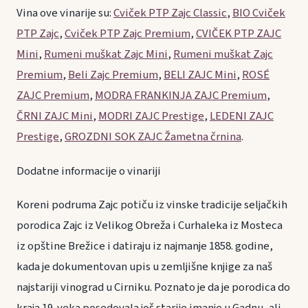
Vina ove vinarije su:
Cviček PTP Zajc Classic
,
BIO Cviček
PTP Zajc
,
Cviček PTP Zajc Premium
,
CVIČEK PTP ZAJC
Mini
,
Rumeni muškat Zajc Mini
,
Rumeni muškat Zajc
Premium
,
Beli Zajc Premium
,
BELI ZAJC Mini
,
ROSÉ
ZAJC Premium
,
MODRA FRANKINJA ZAJC Premium
,
ČRNI ZAJC Mini
,
MODRI ZAJC Prestige
,
LEDENI ZAJC
Prestige
,
GROZDNI SOK ZAJC Žametna črnina
.
Dodatne informacije o vinariji
Koreni podruma Zajc potiču iz vinske tradicije seljačkih
porodica Zajc iz Velikog Obreža i Curhaleka iz Mosteca
iz opštine Brežice i datiraju iz najmanje 1858. godine,
kada je dokumentovan upis u zemljišne knjige za naš
najstariji vinograd u Cirniku. Poznato je da je porodica do
kraja 19. veka posedovala još starije imanje u Gadnu, ali