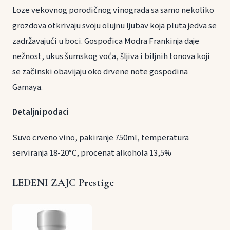
Loze vekovnog porodičnog vinograda sa samo nekoliko
grozdova otkrivaju svoju olujnu ljubav koja pluta jedva se
zadržavajući u boci. Gospođica Modra Frankinja daje
nežnost, ukus šumskog voća, šljiva i biljnih tonova koji
se začinski obavijaju oko drvene note gospodina
Gamaya.
Detaljni podaci
Suvo crveno vino, pakiranje 750ml, temperatura
serviranja 18-20°C, procenat alkohola 13,5%
LEDENI ZAJC Prestige