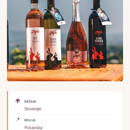
🌍
DRŽAVA
Slovenija
📍
REGIJA
Posavska