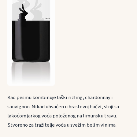
Kao pesmu kombinuje laški rizling, chardonnay i
sauvignon. Nikad uhvaćen u hrastovoj bačvi, stoji sa
lakoćom jarkog voća položenog na limunsku travu.
Stvoreno za tražitelje voća u svežim belim vinima.