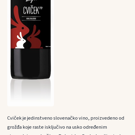
Cviček je jedinstveno slovenačko vino, proizvedeno od
grožđa koje raste isključivo na usko određenim