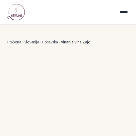
Početna
›
Slovenija
›
Posavska
›
Vinarija Vina Zajc