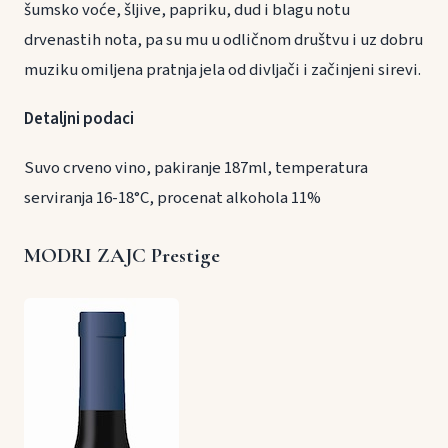
šumsko voće, šljive, papriku, dud i blagu notu
drvenastih nota, pa su mu u odličnom društvu i uz dobru
muziku omiljena pratnja jela od divljači i začinjeni sirevi.
Detaljni podaci
Suvo crveno vino, pakiranje 187ml, temperatura
serviranja 16-18°C, procenat alkohola 11%
MODRI ZAJC Prestige