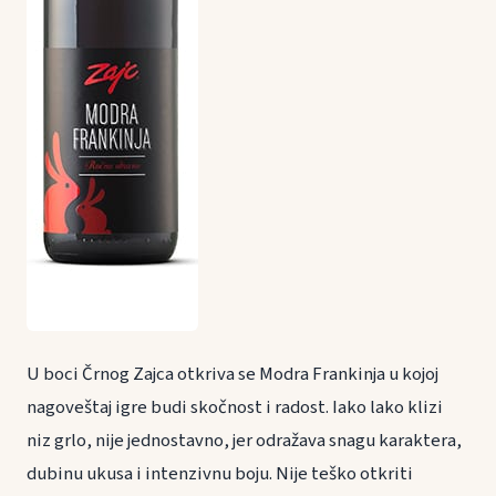
U boci Črnog Zajca otkriva se Modra Frankinja u kojoj
nagoveštaj igre budi skočnost i radost. Iako lako klizi
niz grlo, nije jednostavno, jer odražava snagu karaktera,
dubinu ukusa i intenzivnu boju. Nije teško otkriti