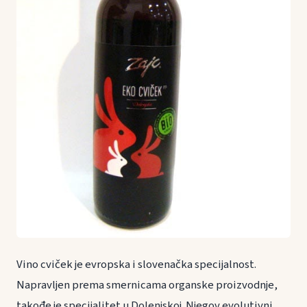
Vino cviček je evropska i slovenačka specijalnost.
Napravljen prema smernicama organske proizvodnje,
takođe je specijalitet u Dolenjskoj. Njegov evolutivni