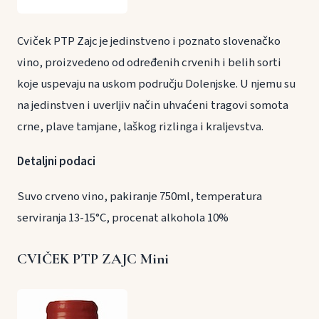
Cviček PTP Zajc je jedinstveno i poznato slovenačko
vino, proizvedeno od određenih crvenih i belih sorti
koje uspevaju na uskom području Dolenjske. U njemu su
na jedinstven i uverljiv način uhvaćeni tragovi somota
crne, plave tamjane, laškog rizlinga i kraljevstva.
Detaljni podaci
Suvo crveno vino, pakiranje 750ml, temperatura
serviranja 13-15°C, procenat alkohola 10%
CVIČEK PTP ZAJC Mini