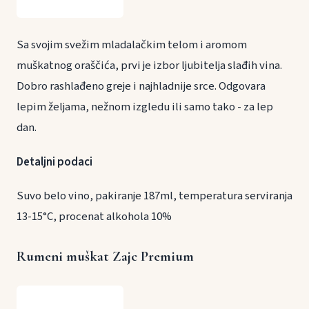
Sa svojim svežim mladalačkim telom i aromom
muškatnog oraščića, prvi je izbor ljubitelja slađih vina.
Dobro rashlađeno greje i najhladnije srce. Odgovara
lepim željama, nežnom izgledu ili samo tako - za lep
dan.
Detaljni podaci
Suvo belo vino, pakiranje 187ml, temperatura serviranja
13-15°C, procenat alkohola 10%
Rumeni muškat Zajc Premium