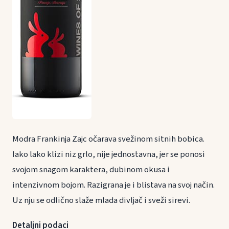
Modra Frankinja Zajc očarava svežinom sitnih bobica.
Iako lako klizi niz grlo, nije jednostavna, jer se ponosi
svojom snagom karaktera, dubinom okusa i
intenzivnom bojom. Razigrana je i blistava na svoj način.
Uz nju se odlično slaže mlada divljač i sveži sirevi.
Detaljni podaci