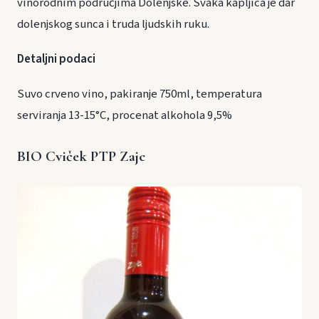
vinorodnim područjima Dolenjske. Svaka kapljica je dar
dolenjskog sunca i truda ljudskih ruku.
Detaljni podaci
Suvo crveno vino, pakiranje 750ml, temperatura
serviranja 13-15°C, procenat alkohola 9,5%
BIO Cviček PTP Zajc