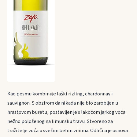
Kao pesmu kombinuje laški rizling, chardonnay i
sauvignon. S obzirom da nikada nije bio zarobljen u
hrastovom buretu, postavljen je s lakoćom jarkog voća
nežno položenog na limunsku travu. Stvoreno za
tražitelje voća u svežim belim vinima. Odlična je osnova