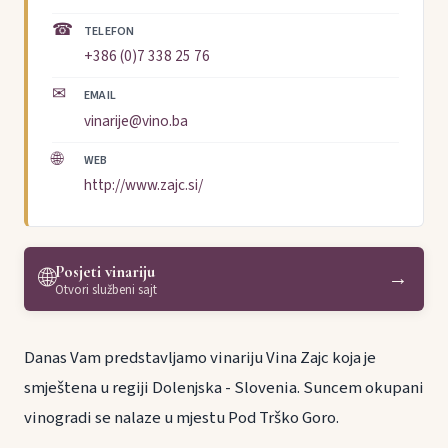
☎
TELEFON
+386 (0)7 338 25 76
✉
EMAIL
vinarije@vino.ba
🌐
WEB
http://www.zajc.si/
Posjeti vinariju
🌐
→
Otvori službeni sajt
Danas Vam predstavljamo vinariju Vina Zajc koja je
smještena u regiji Dolenjska - Slovenia. Suncem okupani
vinogradi se nalaze u mjestu Pod Trško Goro.