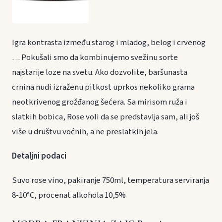
Igra kontrasta između starog i mladog, belog i crvenog
… Pokušali smo da kombinujemo svežinu sorte
najstarije loze na svetu. Ako dozvolite, baršunasta
crnina nudi izraženu pitkost uprkos nekoliko grama
neotkrivenog grožđanog šećera. Sa mirisom ruža i
slatkih bobica, Rose voli da se predstavlja sam, ali još
više u društvu voćnih, a ne preslatkih jela.
Detaljni podaci
Suvo rose vino, pakiranje 750ml, temperatura serviranja
8-10°C, procenat alkohola 10,5%