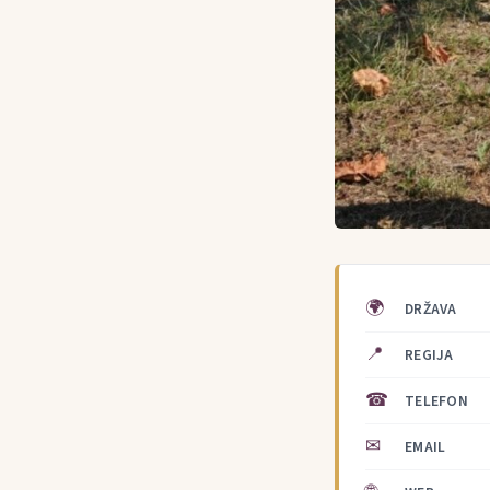
🌍
DRŽAVA
📍
REGIJA
☎
TELEFON
✉
EMAIL