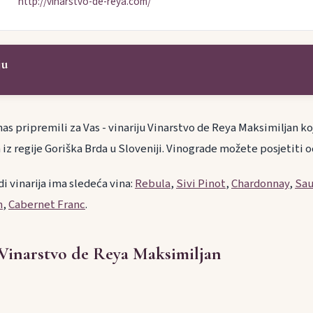
http://vinarstvo-de-reya.com/
ju
nas pripremili za Vas - vinariju Vinarstvo de Reya Maksimiljan koj
 iz regije Goriška Brda u Sloveniji. Vinograde možete posjetiti
i vinarija ima sledeća vina:
Rebula
,
Sivi Pinot
,
Chardonnay
,
Sau
n
,
Cabernet Franc
.
 Vinarstvo de Reya Maksimiljan