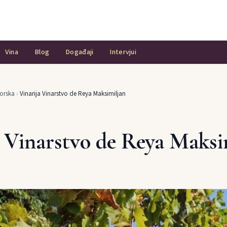
Vina
Blog
Događaji
Intervjui
orska
›
Vinarija Vinarstvo de Reya Maksimiljan
a Vinarstvo de Reya Maksi