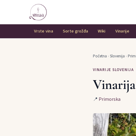
Vrste vina
Sorte grožđa
Wiki
Vinarije
Početna
›
Slovenija
›
Prim
VINARIJE SLOVENIJA
Vinarij
📍
Primorska