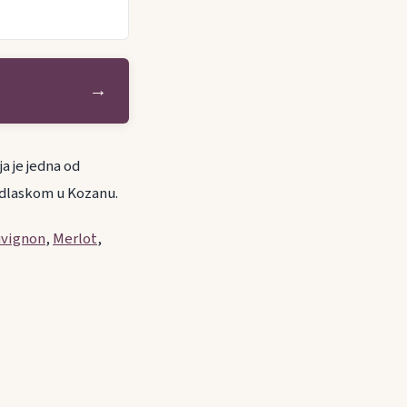
→
a je jedna od
 odlaskom u Kozanu.
vignon
,
Merlot
,