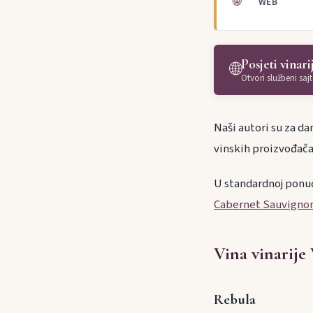
🌐
WEB
Posjeti vinari
🌐
Otvori službeni sajt
Naši autori su za da
vinskih proizvođača
U standardnoj ponud
Cabernet Sauvigno
Vina vinarije
Rebula