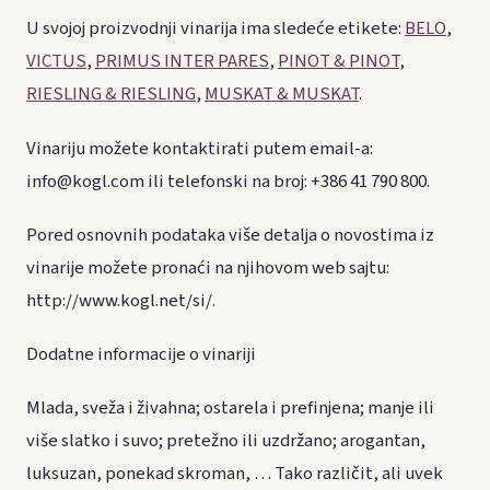
U svojoj proizvodnji vinarija ima sledeće etikete:
BELO
,
VICTUS
,
PRIMUS INTER PARES
,
PINOT & PINOT
,
RIESLING & RIESLING
,
MUSKAT & MUSKAT
.
Vinariju možete kontaktirati putem email-a:
info@kogl.com ili telefonski na broj: +386 41 790 800.
Pored osnovnih podataka više detalja o novostima iz
vinarije možete pronaći na njihovom web sajtu:
http://www.kogl.net/si/.
Dodatne informacije o vinariji
Mlada, sveža i živahna; ostarela i prefinjena; manje ili
više slatko i suvo; pretežno ili uzdržano; arogantan,
luksuzan, ponekad skroman, … Tako različit, ali uvek