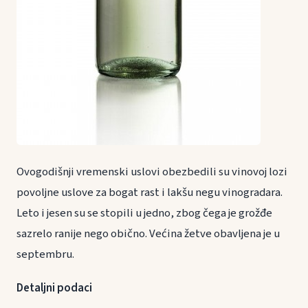
Ovogodišnji vremenski uslovi obezbedili su vinovoj lozi
povoljne uslove za bogat rast i lakšu negu vinogradara.
Leto i jesen su se stopili u jedno, zbog čega je grožđe
sazrelo ranije nego obično. Većina žetve obavljena je u
septembru.
Detaljni podaci