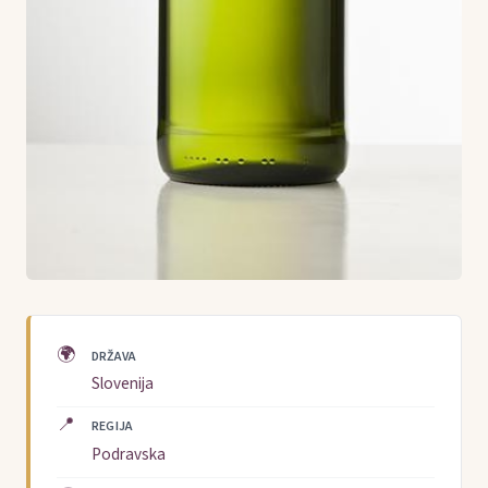
🌍
DRŽAVA
Slovenija
📍
REGIJA
Podravska