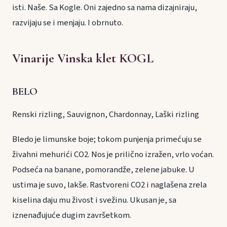
isti. Naše. Sa Kogle. Oni zajedno sa nama dizajniraju,
razvijaju se i menjaju. I obrnuto.
Vinarije Vinska klet KOGL
BELO
Renski rizling, Sauvignon, Chardonnay, Laški rizling
Bledo je limunske boje; tokom punjenja primećuju se
živahni mehurići CO2. Nos je prilično izražen, vrlo voćan.
Podseća na banane, pomorandže, zelene jabuke. U
ustima je suvo, lakše. Rastvoreni CO2 i naglašena zrela
kiselina daju mu živost i svežinu. Ukusan je, sa
iznenađujuće dugim završetkom.