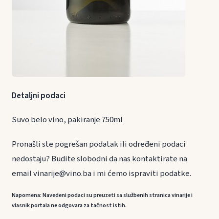
Detaljni podaci
Suvo belo vino, pakiranje 750ml
Pronašli ste pogrešan podatak ili određeni podaci
nedostaju? Budite slobodni da nas kontaktirate na
email vinarije@vino.ba i mi ćemo ispraviti podatke.
Napomena: Navedeni podaci su preuzeti sa službenih stranica vinarije i
vlasnik portala ne odgovara za tačnost istih.