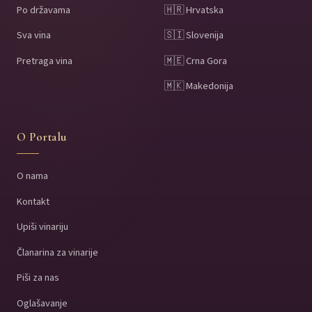
Po državama
🇭🇷 Hrvatska
Sva vina
🇸🇮 Slovenija
Pretraga vina
🇲🇪 Crna Gora
🇲🇰 Makedonija
O Portalu
O nama
Kontakt
Upiši vinariju
Članarina za vinarije
Piši za nas
Oglašavanje