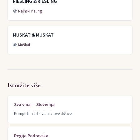
RIESLING & RIESLING
🍇
Rajnski rizling
MUSKAT & MUSKAT
🍇
Muškat
Istražite više
Sva vina — Slovenija
Kompletna lista vina iz ove države
Regija Podravska