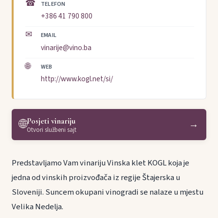
☎
TELEFON
+386 41 790 800
✉
EMAIL
vinarije@vino.ba
🌐
WEB
http://www.kogl.net/si/
Posjeti vinariju
🌐
→
Otvori službeni sajt
Predstavljamo Vam vinariju Vinska klet KOGL koja je
jedna od vinskih proizvođača iz regije Štajerska u
Sloveniji. Suncem okupani vinogradi se nalaze u mjestu
Velika Nedelja.