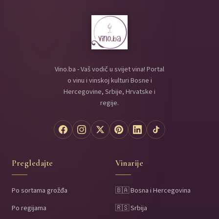
Vino.ba - Vaš vodič u svijet vina! Portal
o vinu i vinskoj kulturi Bosne i
Hercegovine, Srbije, Hrvatske i
regije.
Pregledajte
Vinarije
Po sortama grožđa
🇧🇦 Bosna i Hercegovina
Po regijama
🇷🇸 Srbija