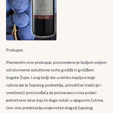
Prokupac
Plemenito vino prokupac proizvedeno je božjom voljom
od istoimene autohtone sorte grožđa iz grožđem
bogate Župe. I ovaj božji dar u obliku kapljice boje
rubina dar je župskog podneblja, porodične tradicije i
umešnosti proizvođača da poznavaocu vina podari
jedinstveni ukus koji će dugo ostati u njegovim čulima.
Ovo vino predstavlja svojevrstan dragulj župskog