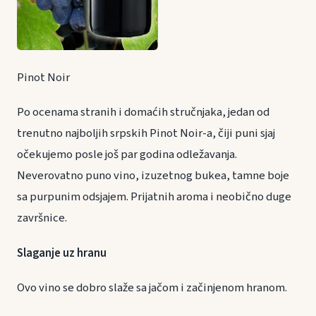
Pinot Noir
Po ocenama stranih i domaćih stručnjaka, jedan od
trenutno najboljih srpskih Pinot Noir-a, čiji puni sjaj
očekujemo posle još par godina odležavanja.
Neverovatno puno vino, izuzetnog bukea, tamne boje
sa purpunim odsjajem. Prijatnih aroma i neobično duge
završnice.
Slaganje uz hranu
Ovo vino se dobro slaže sa jačom i začinjenom hranom.