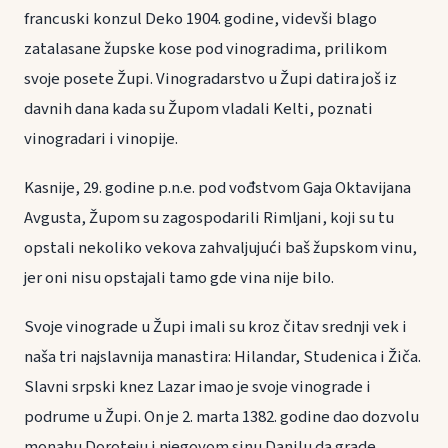
francuski konzul Deko 1904. godine, videvši blago
zatalasane župske kose pod vinogradima, prilikom
svoje posete Župi. Vinogradarstvo u Župi datira još iz
davnih dana kada su Župom vladali Kelti, poznati
vinogradari i vinopije.
Kasnije, 29. godine p.n.e. pod vođstvom Gaja Oktavijana
Avgusta, Župom su zagospodarili Rimljani, koji su tu
opstali nekoliko vekova zahvaljujući baš župskom vinu,
jer oni nisu opstajali tamo gde vina nije bilo.
Svoje vinograde u Župi imali su kroz čitav srednji vek i
naša tri najslavnija manastira: Hilandar, Studenica i Žiča.
Slavni srpski knez Lazar imao je svoje vinograde i
podrume u Župi. On je 2. marta 1382. godine dao dozvolu
monahu Doroteju i njegovom sinu Danilu da grade