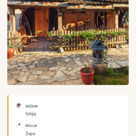
🌍
DRŽAVA
Srbija
📍
REGIJA
Župa