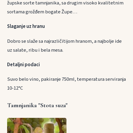
župske sorte tamnjanika, sa drugim visoko kvalitetnim
sortama grožđem bogate Župe…
Slaganje uz hranu
Dobro se slaže sa najrazličitijom hranom, a najbolje ide
uz salate, ribu i bela mesa.
Detaljni podaci
Suvo belo vino, pakiranje 750ml, temperatura serviranja
10-12°C
Tamnjanika "Stota suza"