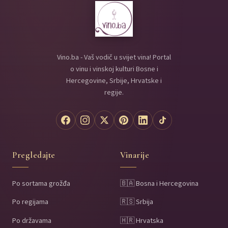
Vino.ba - Vaš vodič u svijet vina! Portal
o vinu i vinskoj kulturi Bosne i
Hercegovine, Srbije, Hrvatske i
regije.
Pregledajte
Vinarije
Po sortama grožđa
🇧🇦 Bosna i Hercegovina
Po regijama
🇷🇸 Srbija
Po državama
🇭🇷 Hrvatska