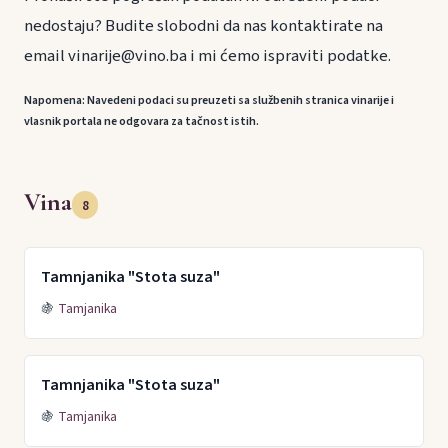
nedostaju? Budite slobodni da nas kontaktirate na
email vinarije@vino.ba i mi ćemo ispraviti podatke.
Napomena: Navedeni podaci su preuzeti sa službenih stranica vinarije i
vlasnik portala ne odgovara za tačnost istih.
Vina
8
Tamnjanika "Stota suza"
🍇
Tamjanika
Tamnjanika "Stota suza"
🍇
Tamjanika