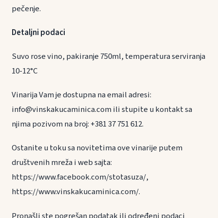
pečenje.
Detaljni podaci
Suvo rose vino, pakiranje 750ml, temperatura serviranja
10-12°C
Vinarija Vam je dostupna na email adresi:
info@vinskakucaminica.com ili stupite u kontakt sa
njima pozivom na broj: +381 37 751 612.
Ostanite u toku sa novitetima ove vinarije putem
društvenih mreža i web sajta:
https://www.facebook.com/stotasuza/,
https://www.vinskakucaminica.com/.
Pronašli ste pogrešan podatak ili određeni podaci