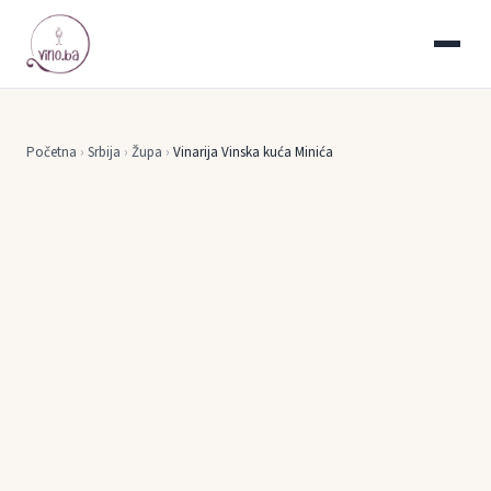
Početna
›
Srbija
›
Župa
›
Vinarija Vinska kuća Minića