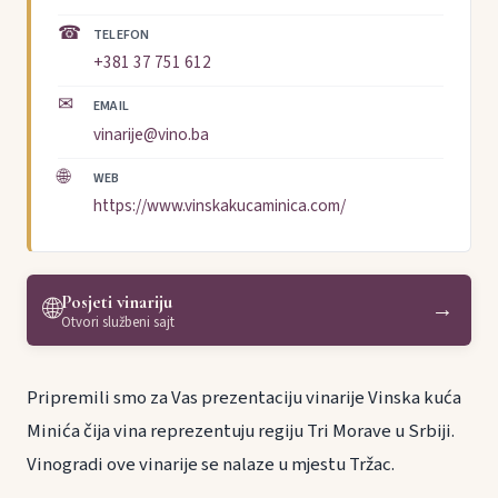
☎
TELEFON
+381 37 751 612
✉
EMAIL
vinarije@vino.ba
🌐
WEB
https://www.vinskakucaminica.com/
Posjeti vinariju
🌐
→
Otvori službeni sajt
Pripremili smo za Vas prezentaciju vinarije Vinska kuća
Minića čija vina reprezentuju regiju Tri Morave u Srbiji.
Vinogradi ove vinarije se nalaze u mjestu Tržac.