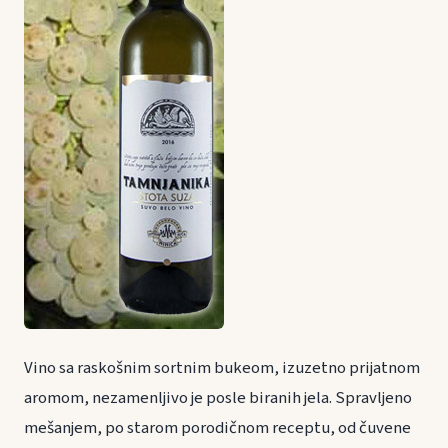
Vino sa raskošnim sortnim bukeom, izuzetno prijatnom
aromom, nezamenljivo je posle biranih jela. Spravljeno
mešanjem, po starom porodičnom receptu, od čuvene