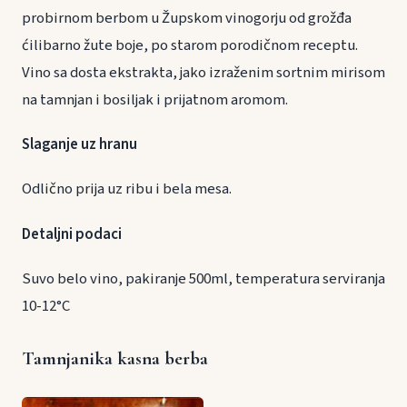
probirnom berbom u Župskom vinogorju od grožđa
ćilibarno žute boje, po starom porodičnom receptu.
Vino sa dosta ekstrakta, jako izraženim sortnim mirisom
na tamnjan i bosiljak i prijatnom aromom.
Slaganje uz hranu
Odlično prija uz ribu i bela mesa.
Detaljni podaci
Suvo belo vino, pakiranje 500ml, temperatura serviranja
10-12°C
Tamnjanika kasna berba