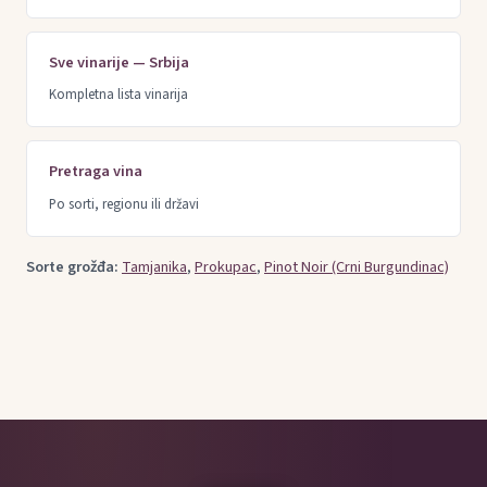
Sve vinarije — Srbija
Kompletna lista vinarija
Pretraga vina
Po sorti, regionu ili državi
Sorte grožđa:
Tamjanika
,
Prokupac
,
Pinot Noir (Crni Burgundinac)