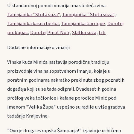
U standardnoj ponudi vinarija ima sledeća vina:
Tamnjanika "Stota suza"
,
Tamnjanika "Stota suza"
,
Tamnjanika kasna berba
,
Tamnjanika barrique
,
Dorotej
prokupac
,
Dorotej Pinot Noir
,
Slatka suza
,
Lili
.
Dodatne informacije o vinariji
Vinska kuća Minića nastavlja porodičnu tradiciju
proizvodnje vina na sopstvenom imanju, koja je u
poratnim godinama nakratko prekinuta zbog poznatih
događaja koji su se tada odigrali. Dvadesetih godina
prošlog veka točionice i kafane porodice Minić pod
imenom "Velika Župa" uspešno su radile u više gradova
tadašnje Kraljevine.
"Ovo je druga evropska Šampanja!" izjavio je ushićeno