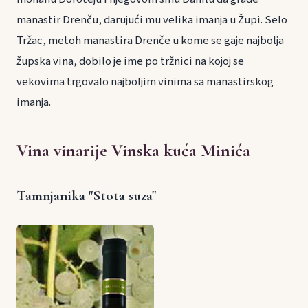
manastir Drenču, darujući mu velika imanja u Župi. Selo
Tržac, metoh manastira Drenče u kome se gaje najbolja
župska vina, dobilo je ime po tržnici na kojoj se
vekovima trgovalo najboljim vinima sa manastirskog
imanja.
Vina vinarije Vinska kuća Minića
Tamnjanika "Stota suza"