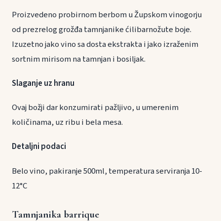
Proizvedeno probirnom berbom u Župskom vinogorju
od prezrelog grožđa tamnjanike ćilibarnožute boje.
Izuzetno jako vino sa dosta ekstrakta i jako izraženim
sortnim mirisom na tamnjan i bosiljak.
Slaganje uz hranu
Ovaj božji dar konzumirati pažljivo, u umerenim
količinama, uz ribu i bela mesa.
Detaljni podaci
Belo vino, pakiranje 500ml, temperatura serviranja 10-
12°C
Tamnjanika barrique