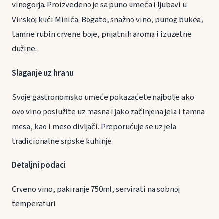
vinogorja. Proizvedeno je sa puno umeća i ljubavi u
Vinskoj kući Minića. Bogato, snažno vino, punog bukea,
tamne rubin crvene boje, prijatnih aroma i izuzetne
dužine.
Slaganje uz hranu
Svoje gastronomsko umeće pokazaćete najbolje ako
ovo vino poslužite uz masna i jako začinjena jela i tamna
mesa, kao i meso divljači. Preporučuje se uz jela
tradicionalne srpske kuhinje.
Detaljni podaci
Crveno vino, pakiranje 750ml, servirati na sobnoj
temperaturi