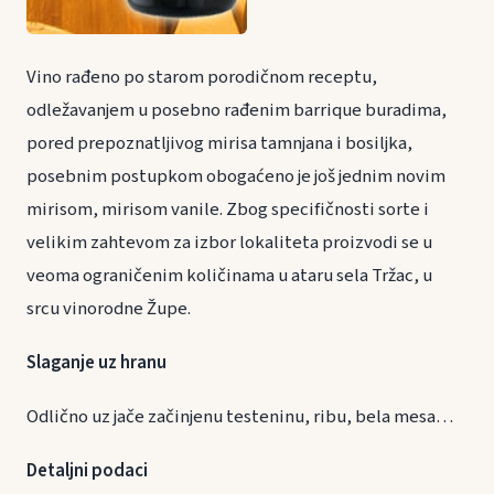
Vino rađeno po starom porodičnom receptu,
odležavanjem u posebno rađenim barrique buradima,
pored prepoznatljivog mirisa tamnjana i bosiljka,
posebnim postupkom obogaćeno je još jednim novim
mirisom, mirisom vanile. Zbog specifičnosti sorte i
velikim zahtevom za izbor lokaliteta proizvodi se u
veoma ograničenim količinama u ataru sela Tržac, u
srcu vinorodne Župe.
Slaganje uz hranu
Odlično uz jače začinjenu testeninu, ribu, bela mesa…
Detaljni podaci