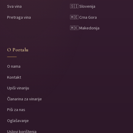
Sva vina
🇸🇮 Slovenija
Pretraga vina
🇲🇪 Crna Gora
🇲🇰 Makedonija
O Portalu
O nama
Kontakt
Upiši vinariju
Članarina za vinarije
Piši za nas
Oglašavanje
Uslovi korištenja