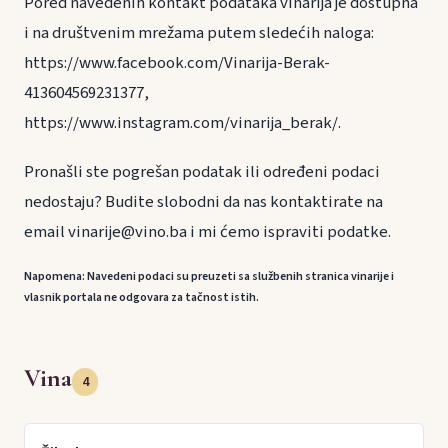
Pored navedenih kontakt podataka vinarija je dostupna
i na društvenim mrežama putem sledećih naloga:
https://www.facebook.com/Vinarija-Berak-
413604569231377,
https://www.instagram.com/vinarija_berak/.
Pronašli ste pogrešan podatak ili određeni podaci
nedostaju? Budite slobodni da nas kontaktirate na
email vinarije@vino.ba i mi ćemo ispraviti podatke.
Napomena: Navedeni podaci su preuzeti sa službenih stranica vinarije i
vlasnik portala ne odgovara za tačnost istih.
Vina
4