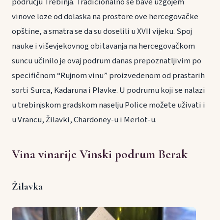
području Trebinja. Tradicionalno se bave uzgojem
vinove loze od dolaska na prostore ove hercegovačke
opštine, a smatra se da su doselili u XVII vijeku. Spoj
nauke i viševjekovnog obitavanja na hercegovačkom
suncu učinilo je ovaj podrum danas prepoznatljivim po
specifičnom “Rujnom vinu” proizvedenom od prastarih
sorti Surca, Kadaruna i Plavke. U podrumu koji se nalazi
u trebinjskom gradskom naselju Police možete uživati i
u Vrancu, Žilavki, Chardoney-u i Merlot-u.
Vina vinarije Vinski podrum Berak
Žilavka