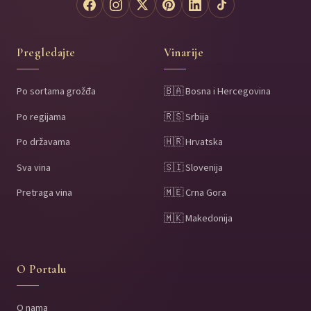
Pregledajte
Vinarije
Po sortama grožđa
🇧🇦 Bosna i Hercegovina
Po regijama
🇷🇸 Srbija
Po državama
🇭🇷 Hrvatska
Sva vina
🇸🇮 Slovenija
Pretraga vina
🇲🇪 Crna Gora
🇲🇰 Makedonija
O Portalu
O nama