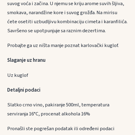
suvog voća i začina. U njemu se kriju arome suvih šljiva,
smokava, narandžine kore i suvog grožđa. Na mirisu
ćete osetiti uzbudljivu kombinaciju cimeta i karanfilića.
Savršeno se upotpunjuje sa raznim dezertima.
Probajte ga uz ništa manje poznat karlovački kuglof.
Slaganje uz hranu
Uz kuglof
Detaljni podaci
Slatko crno vino, pakiranje 500ml, temperatura
serviranja 16°C, procenat alkohola 16%
Pronašli ste pogrešan podatak ili određeni podaci