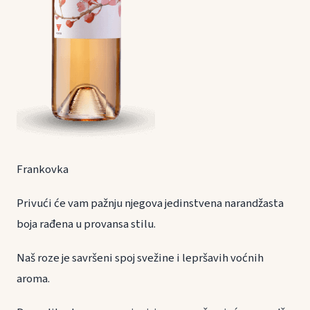
Frankovka
Privući će vam pažnju njegova jedinstvena narandžasta
boja rađena u provansa stilu.
Naš roze je savršeni spoj svežine i lepršavih voćnih
aroma.