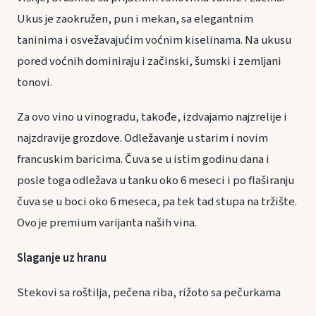
Ukus je zaokružen, pun i mekan, sa elegantnim
taninima i osvežavajućim voćnim kiselinama. Na ukusu
pored voćnih dominiraju i začinski, šumski i zemljani
tonovi.
Za ovo vino u vinogradu, takođe, izdvajamo najzrelije i
najzdravije grozdove. Odležavanje u starim i novim
francuskim baricima. Čuva se u istim godinu dana i
posle toga odležava u tanku oko 6 meseci i po flaširanju
čuva se u boci oko 6 meseca, pa tek tad stupa na tržište.
Ovo je premium varijanta naših vina.
Slaganje uz hranu
Stekovi sa roštilja, pečena riba, rižoto sa pečurkama