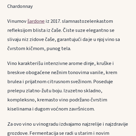
Chardonnay
Vinumov
šardone
iz 2017. slamnastozelenkastom
refleksijom blista iz čaše. Čiste suze elegantno se
slivaju niz zidove čaše, garantujući da je u njoj vino sa
čvrstom kičmom, punog tela.
Vino karakterišu intenzivne arome dinje, kruške i
breskve obogaćene nežnim tonovima vanile, krem
brulea i prijatnom citrusnom svežinom. Poseduje
prelepu zlatno-žutu boju. Izuzetno skladno,
kompleksno, kremasto vino podržano čvrstim
kiselinama i dugom voćnom završnicom.
Za ovo vino u vinogradu izdvajamo najzrelije i najzdravije
grozdove. Fermentacija se radi u starim i novim