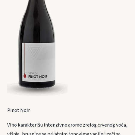
Pinot Noir
Vino karakterišu intenzivne arome zrelog crvenog voća,
višnje, brusnice sa prijatnim tonovima vanile i začina.