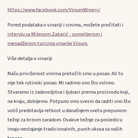
https://www.facebook.com/VinumWinery/
Pored podataka o vinariji i vinima, možete pročitati i
intervju sa Milenom Zakarić - somelijerom i
menadžerom turizma vinarije Vinum.
Više detalja o vinariji
Našu privrženost vinima pretočili smo u posao. Ali to
nije tek rutinski posao. Mi radimo ono što volimo.
Stvaramo iz zadovoljstva i ljubavi prema proizvodu koji,
na kraju, dobijemo. Potpuno smo svesni da raditi ono što
voliš predstavlja retkost u današnjem svetu prepunom
težnji za brzom zaradom. Ovakve težnje za posledicu
imaju nestajanje tradicionalnih, punih ukusa sa naših