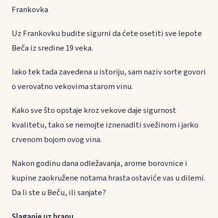
Frankovka
Uz Frankovku budite sigurni da ćete osetiti sve lepote
Beča iz sredine 19 veka.
Iako tek tada zavedena u istoriju, sam naziv sorte govori
o verovatno vekovima starom vinu.
Kako sve što opstaje kroz vekove daje sigurnost
kvalitetu, tako se nemojte iznenaditi svežinom i jarko
crvenom bojom ovog vina.
Nakon godinu dana odležavanja, arome borovnice i
kupine zaokružene notama hrasta ostaviće vas u dilemi.
Da li ste u Beču, ili sanjate?
Slaganje uz hranu