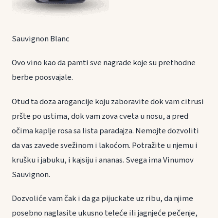
Sauvignon Blanc
Ovo vino kao da pamti sve nagrade koje su prethodne
berbe poosvajale.
Otud ta doza arogancije koju zaboravite dok vam citrusi
pršte po ustima, dok vam zova cveta u nosu, a pred
očima kaplje rosa sa lista paradajza. Nemojte dozvoliti
da vas zavede svežinom i lakoćom. Potražite u njemu i
krušku i jabuku, i kajsiju i ananas. Svega ima Vinumov
Sauvignon.
Dozvoliće vam čak i da ga pijuckate uz ribu, da njime
posebno naglasite ukusno teleće ili jagnjeće pečenje,