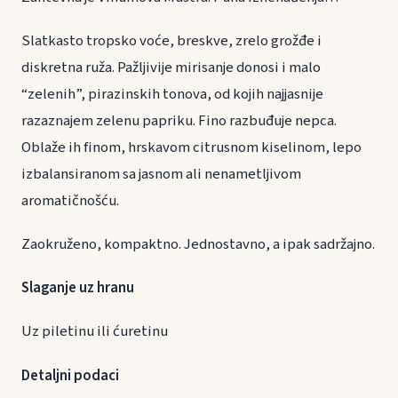
Slatkasto tropsko voće, breskve, zrelo grožđe i
diskretna ruža. Pažljivije mirisanje donosi i malo
“zelenih”, pirazinskih tonova, od kojih najjasnije
razaznajem zelenu papriku. Fino razbuđuje nepca.
Oblaže ih finom, hrskavom citrusnom kiselinom, lepo
izbalansiranom sa jasnom ali nenametljivom
aromatičnošću.
Zaokruženo, kompaktno. Jednostavno, a ipak sadržajno.
Slaganje uz hranu
Uz piletinu ili ćuretinu
Detaljni podaci