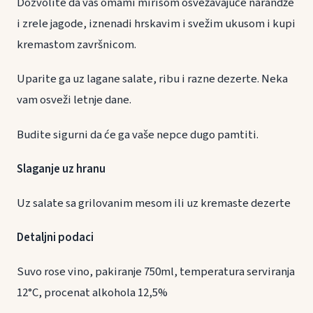
Dozvolite da vas omami mirisom osvežavajuće narandže
i zrele jagode, iznenadi hrskavim i svežim ukusom i kupi
kremastom završnicom.
Uparite ga uz lagane salate, ribu i razne dezerte. Neka
vam osveži letnje dane.
Budite sigurni da će ga vaše nepce dugo pamtiti.
Slaganje uz hranu
Uz salate sa grilovanim mesom ili uz kremaste dezerte
Detaljni podaci
Suvo rose vino, pakiranje 750ml, temperatura serviranja
12°C, procenat alkohola 12,5%