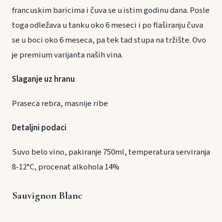
francuskim baricima i čuva se u istim godinu dana. Posle
toga odležava u tanku oko 6 meseci i po flaširanju čuva
se u boci oko 6 meseca, pa tek tad stupa na tržište. Ovo
je premium varijanta naših vina.
Slaganje uz hranu
Praseca rebra, masnije ribe
Detaljni podaci
Suvo belo vino, pakiranje 750ml, temperatura serviranja
8-12°C, procenat alkohola 14%
Sauvignon Blanc