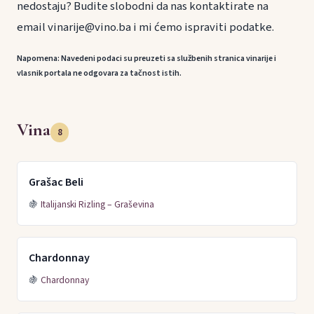
nedostaju? Budite slobodni da nas kontaktirate na
email vinarije@vino.ba i mi ćemo ispraviti podatke.
Napomena: Navedeni podaci su preuzeti sa službenih stranica vinarije i
vlasnik portala ne odgovara za tačnost istih.
Vina
8
Grašac Beli
🍇
Italijanski Rizling – Graševina
Chardonnay
🍇
Chardonnay