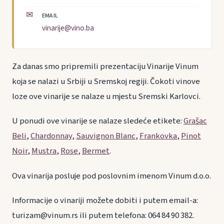
✉
EMAIL
vinarije@vino.ba
Za danas smo pripremili prezentaciju Vinarije Vinum
koja se nalazi u Srbiji u Sremskoj regiji. Čokoti vinove
loze ove vinarije se nalaze u mjestu Sremski Karlovci.
U ponudi ove vinarije se nalaze sledeće etikete:
Grašac
Beli
,
Chardonnay
,
Sauvignon Blanc
,
Frankovka
,
Pinot
Noir
,
Mustra
,
Rose
,
Bermet
.
Ova vinarija posluje pod poslovnim imenom Vinum d.o.o.
Informacije o vinariji možete dobiti i putem email-a:
turizam@vinum.rs ili putem telefona: 064 84 90 382.