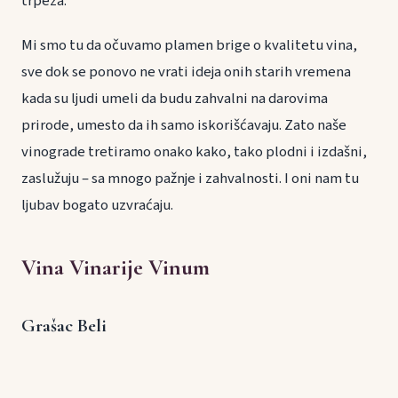
trpeza.
Mi smo tu da očuvamo plamen brige o kvalitetu vina,
sve dok se ponovo ne vrati ideja onih starih vremena
kada su ljudi umeli da budu zahvalni na darovima
prirode, umesto da ih samo iskorišćavaju. Zato naše
vinograde tretiramo onako kako, tako plodni i izdašni,
zaslužuju – sa mnogo pažnje i zahvalnosti. I oni nam tu
ljubav bogato uzvraćaju.
Vina Vinarije Vinum
Grašac Beli