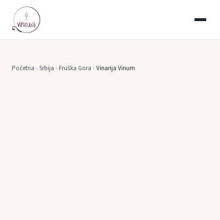
Početna
›
Srbija
›
Fruška Gora
›
Vinarija Vinum