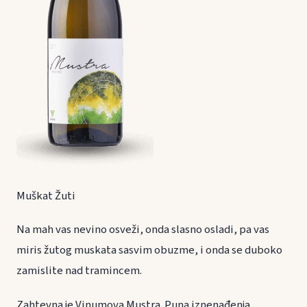
Muškat Žuti
Na mah vas nevino osveži, onda slasno osladi, pa vas
miris žutog muskata sasvim obuzme, i onda se duboko
zamislite nad tramincem.
Zahtevna je Vinumova Mustra. Puna iznenađenja…