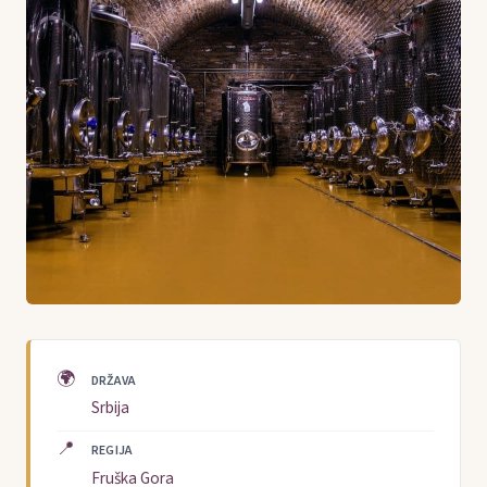
🌍
DRŽAVA
Srbija
📍
REGIJA
Fruška Gora