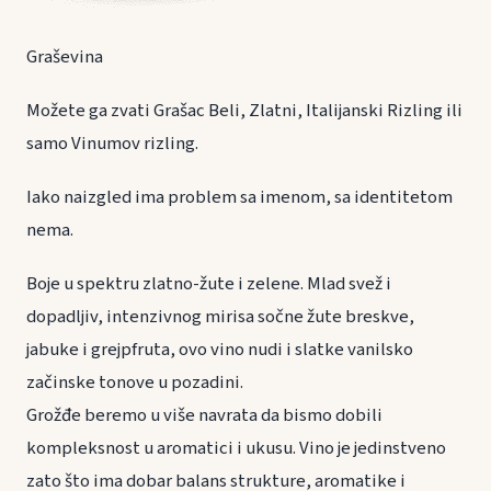
Graševina
Možete ga zvati Grašac Beli, Zlatni, Italijanski Rizling ili
samo Vinumov rizling.
Iako naizgled ima problem sa imenom, sa identitetom
nema.
Boje u spektru zlatno-žute i zelene. Mlad svež i
dopadljiv, intenzivnog mirisa sočne žute breskve,
jabuke i grejpfruta, ovo vino nudi i slatke vanilsko
začinske tonove u pozadini.
Grožđe beremo u više navrata da bismo dobili
kompleksnost u aromatici i ukusu. Vino je jedinstveno
zato što ima dobar balans strukture, aromatike i