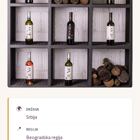
🌍
DRŽAVA
Srbija
📍
REGIJA
Beogradska regija