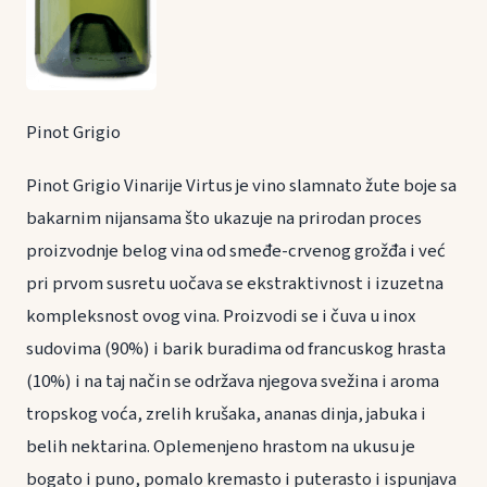
Pinot Grigio
Pinot Grigio Vinarije Virtus je vino slamnato žute boje sa
bakarnim nijansama što ukazuje na prirodan proces
proizvodnje belog vina od smeđe-crvenog grožđa i već
pri prvom susretu uočava se ekstraktivnost i izuzetna
kompleksnost ovog vina. Proizvodi se i čuva u inox
sudovima (90%) i barik buradima od francuskog hrasta
(10%) i na taj način se održava njegova svežina i aroma
tropskog voća, zrelih krušaka, ananas dinja, jabuka i
belih nektarina. Oplemenjeno hrastom na ukusu je
bogato i puno, pomalo kremasto i puterasto i ispunjava