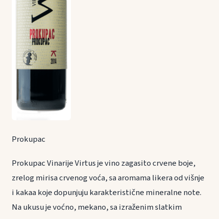
Prokupac
Prokupac Vinarije Virtus je vino zagasito crvene boje,
zrelog mirisa crvenog voća, sa aromama likera od višnje
i kakaa koje dopunjuju karakteristične mineralne note.
Na ukusu je voćno, mekano, sa izraženim slatkim