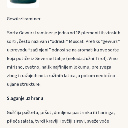
Gewürztraminer
Sorta Gewürztraminer je jedna od 18 plemenitih vinskih
sorti, često nazivan i “odrasli” Muscat. Prefiks “gewürz”
u prevodu “začinjeni” odnosi se na aromatiku ove sorte
koja potiče iz Severne Italije (nekada Južni Tirol). Vino
mirisno, cvetno, nalik najfinijem lokumu, pre svega
zbog izražajnih nota ružinih latica, a potom neobično
uljane strukture.
Slaganje uz hranu
Guščija pašteta, pršut, dimljena pastrmka ili haringa,
pileća salata, tvrdi kravlji i ovčiji sirevi, sveže voće