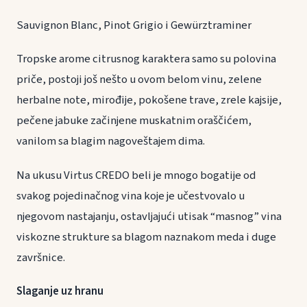
Sauvignon Blanc, Pinot Grigio i Gewürztraminer
Tropske arome citrusnog karaktera samo su polovina
priče, postoji još nešto u ovom belom vinu, zelene
herbalne note, mirođije, pokošene trave, zrele kajsije,
pečene jabuke začinjene muskatnim oraščićem,
vanilom sa blagim nagoveštajem dima.
Na ukusu Virtus CREDO beli je mnogo bogatije od
svakog pojedinačnog vina koje je učestvovalo u
njegovom nastajanju, ostavljajući utisak “masnog” vina
viskozne strukture sa blagom naznakom meda i duge
završnice.
Slaganje uz hranu