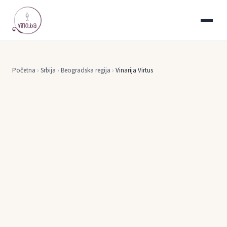
Početna
›
Srbija
›
Beogradska regija
›
Vinarija Virtus