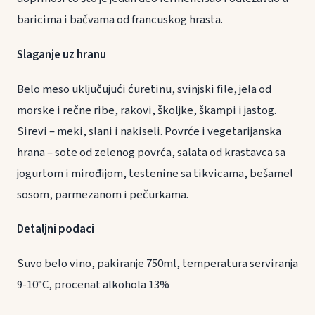
baricima i bačvama od francuskog hrasta.
Slaganje uz hranu
Belo meso uključujući ćuretinu, svinjski file, jela od
morske i rečne ribe, rakovi, školjke, škampi i jastog.
Sirevi – meki, slani i nakiseli. Povrće i vegetarijanska
hrana – sote od zelenog povrća, salata od krastavca sa
jogurtom i mirođijom, testenine sa tikvicama, bešamel
sosom, parmezanom i pečurkama.
Detaljni podaci
Suvo belo vino, pakiranje 750ml, temperatura serviranja
9-10°C, procenat alkohola 13%