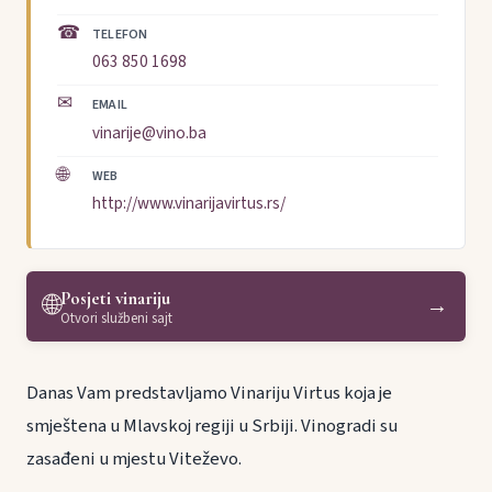
☎
TELEFON
063 850 1698
✉
EMAIL
vinarije@vino.ba
🌐
WEB
http://www.vinarijavirtus.rs/
Posjeti vinariju
🌐
→
Otvori službeni sajt
Danas Vam predstavljamo Vinariju Virtus koja je
smještena u Mlavskoj regiji u Srbiji. Vinogradi su
zasađeni u mjestu Viteževo.