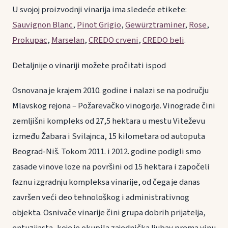
U svojoj proizvodnji vinarija ima sledeće etikete:
Sauvignon Blanc
,
Pinot Grigio
,
Gewürztraminer
,
Rose
,
Prokupac
,
Marselan
,
CREDO crveni
,
CREDO beli
.
Detaljnije o vinariji možete pročitati ispod
Osnovana je krajem 2010. godine i nalazi se na području
Mlavskog rejona – Požarevačko vinogorje. Vinograde čini
zemljišni kompleks od 27,5 hektara u mestu Viteževu
između Žabara i Svilajnca, 15 kilometara od autoputa
Beograd-Niš. Tokom 2011. i 2012. godine podigli smo
zasade vinove loze na površini od 15 hektara i započeli
faznu izgradnju kompleksa vinarije, od čega je danas
završen veći deo tehnološkog i administrativnog
objekta. Osnivače vinarije čini grupa dobrih prijatelja,
entuzijasta, koje je okupila zajednička ljubav prema vinu