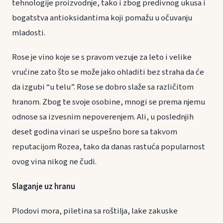
tehnologije proizvodnje, tako i zbog predivnog ukusa i
bogatstva antioksidantima koji pomažu u očuvanju
mladosti.
Rose je vino koje se s pravom vezuje za leto i velike
vrućine zato što se može jako ohladiti bez straha da će
da izgubi “u telu”. Rose se dobro slaže sa različitom
hranom. Zbog te svoje osobine, mnogi se prema njemu
odnose sa izvesnim nepoverenjem. Ali, u poslednjih
deset godina vinari se uspešno bore sa takvom
reputacijom Rozea, tako da danas rastuća popularnost
ovog vina nikog ne čudi.
Slaganje uz hranu
Plodovi mora, piletina sa roštilja, lake zakuske