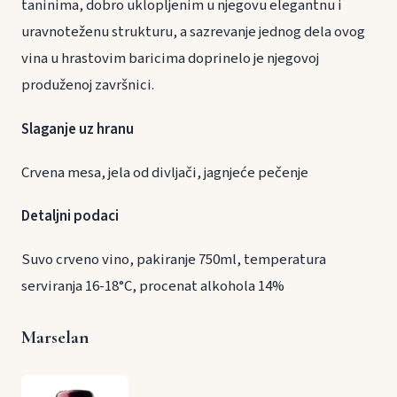
taninima, dobro uklopljenim u njegovu elegantnu i
uravnoteženu strukturu, a sazrevanje jednog dela ovog
vina u hrastovim baricima doprinelo je njegovoj
produženoj završnici.
Slaganje uz hranu
Crvena mesa, jela od divljači, jagnjeće pečenje
Detaljni podaci
Suvo crveno vino, pakiranje 750ml, temperatura
serviranja 16-18°C, procenat alkohola 14%
Marselan