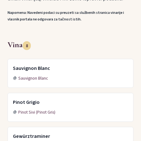
Napomena: Navedeni podaci su preuzeti sa službenih stranica vinarije i
vlasnik portala ne odgovara za tačnost istih.
Vina
8
Sauvignon Blanc
🍇
Sauvignon Blanc
Pinot Grigio
🍇
Pinot Sivi (Pinot Gris)
Gewürztraminer