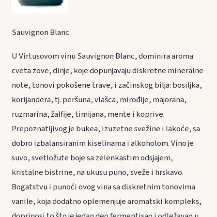
Sauvignon Blanc
U Virtusovom vinu Sauvignon Blanc, dominira aroma
cveta zove, dinje, koje dopunjavaju diskretne mineralne
note, tonovi pokošene trave, i začinskog bilja: bosiljka,
korijandera, tj. peršuna, vlašca, mirođije, majorana,
ruzmarina, žalfije, timijana, mente i koprive.
Prepoznatljivog je bukea, izuzetne svežine i lakoće, sa
dobro izbalansiranim kiselinama i alkoholom. Vino je
suvo, svetložute boje sa zelenkastim odsjajem,
kristalne bistrine, na ukusu puno, sveže i hrskavo.
Bogatstvu i punoći ovog vina sa diskretnim tonovima
vanile, koja dodatno oplemenjuje aromatski kompleks,
doprinosi to što je jedan deo fermentisao i odležavao u