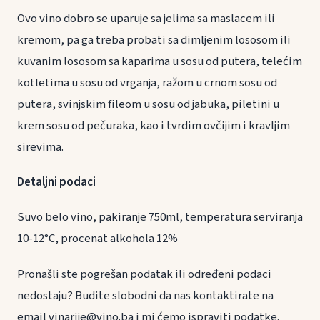
Ovo vino dobro se uparuje sa jelima sa maslacem ili
kremom, pa ga treba probati sa dimljenim lososom ili
kuvanim lososom sa kaparima u sosu od putera, telećim
kotletima u sosu od vrganja, ražom u crnom sosu od
putera, svinjskim fileom u sosu od jabuka, piletini u
krem sosu od pečuraka, kao i tvrdim ovčijim i kravljim
sirevima.
Detaljni podaci
Suvo belo vino, pakiranje 750ml, temperatura serviranja
10-12°C, procenat alkohola 12%
Pronašli ste pogrešan podatak ili određeni podaci
nedostaju? Budite slobodni da nas kontaktirate na
email vinarije@vino.ba i mi ćemo ispraviti podatke.