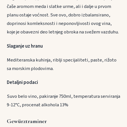
čaše aromom meda i slatke urme, ali i dalje u prvom
planu ostaje voćnost. Sve ovo, dobro izbalansirano,
doprinosi komleksnosti i neponovljivosti ovog vina,
koje je obavezni deo letnjeg obroka na svežem vazduhu.
Slaganje uz hranu
Mediteranska kuhinja, riblji specijaliteti, paste, rižoto
sa morskim plodovima.
Detaljni podaci
Suvo belo vino, pakiranje 750ml, temperatura serviranja
9-12°C, procenat alkohola 13%
Gewürztraminer