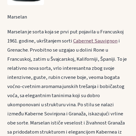
Marselan
Marselan je sorta koja se prvi put pojavila u Francuskoj
1961. godine, ukrštanjem sorti
Cabernet Sauvignon
i
Grenache. Prvobitno se uzgajao u dolini Rone u
Francuskoj, zatim u Švajcarskoj, Kaliforniji, Španiji. To je
relativno nova sorta, vrlo interesantna zbog svoje
intenzivne, guste, rubin crvene boje, veoma bogata
voćno-cvetnim aromama junskih trešanja i bobičastog
voća, sa elegantnim taninima koji su dobro
ukomponovani u strukturu vina. Po stilu se nalazi
između Kaberne Sovinjona i Granaža, iskazujući vrline
obe sorte. Marselan ističe veselost i živahnost Granaža
sa pridodatom strukturom i elegancijom Kabernea iz