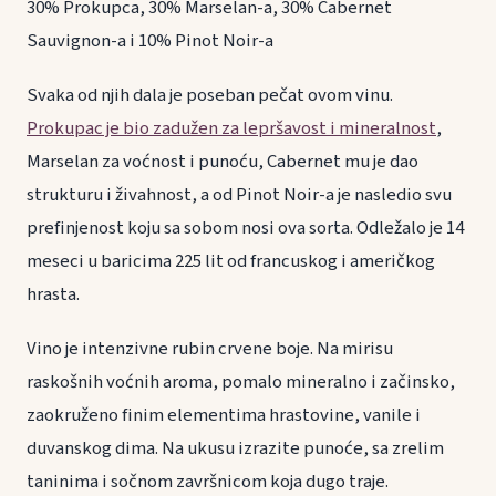
30% Prokupca, 30% Marselan-a, 30% Cabernet
Sauvignon-a i 10% Pinot Noir-a
Svaka od njih dala je poseban pečat ovom vinu.
Prokupac je bio zadužen za lepršavost i mineralnost
,
Marselan za voćnost i punoću, Cabernet mu je dao
strukturu i živahnost, a od Pinot Noir-a je nasledio svu
prefinjenost koju sa sobom nosi ova sorta. Odležalo je 14
meseci u baricima 225 lit od francuskog i američkog
hrasta.
Vino je intenzivne rubin crvene boje. Na mirisu
raskošnih voćnih aroma, pomalo mineralno i začinsko,
zaokruženo finim elementima hrastovine, vanile i
duvanskog dima. Na ukusu izrazite punoće, sa zrelim
taninima i sočnom završnicom koja dugo traje.