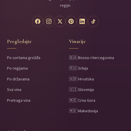
regije.
Pregledajte
Vinarije
Po sortama grožđa
🇧🇦 Bosna i Hercegovina
Po regijama
🇷🇸 Srbija
Po državama
🇭🇷 Hrvatska
Sva vina
🇸🇮 Slovenija
Pretraga vina
🇲🇪 Crna Gora
🇲🇰 Makedonija