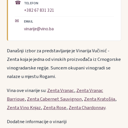
☎
TELEFON
+382 67 831 321
✉
EMAIL
vinarije@vino.ba
Današnji izbor za predstavljanje je Vinarija Vučinić -
Zenta koja je jedna od vinskih proizvođača iz Crnogorske
vinogradarske regije. Suncem okupani vinogradi se
nalaze u mjestu Rogami.
Vina ove vinarije su:
Zenta Vranac
,
Zenta Vranac
Barrique
,
Zenta Cabernet Sauvignon
,
Zenta Kratošija
,
Zenta Vino Knjaz
,
Zenta Rose
,
Zenta Chardonnay
.
Dodatne informacije o vinariji