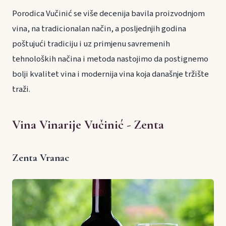
Porodica Vučinić se više decenija bavila proizvodnjom
vina, na tradicionalan način, a posljednjih godina
poštujući tradiciju i uz primjenu savremenih
tehnoloških načina i metoda nastojimo da postignemo
bolji kvalitet vina i modernija vina koja današnje tržište
traži.
Vina Vinarije Vučinić - Zenta
Zenta Vranac