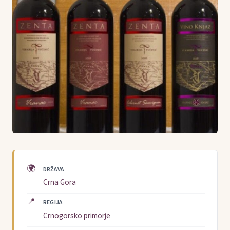
🌍
DRŽAVA
Crna Gora
📍
REGIJA
Crnogorsko primorje