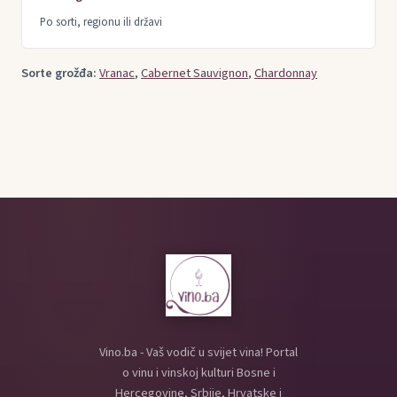
Po sorti, regionu ili državi
Sorte grožđa:
Vranac
,
Cabernet Sauvignon
,
Chardonnay
Vino.ba - Vaš vodič u svijet vina! Portal
o vinu i vinskoj kulturi Bosne i
Hercegovine, Srbije, Hrvatske i