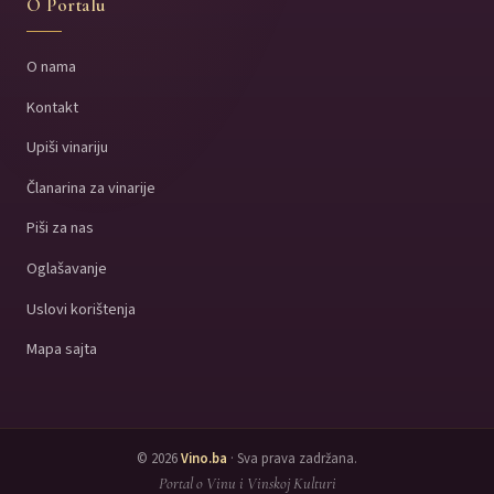
O Portalu
O nama
Kontakt
Upiši vinariju
Članarina za vinarije
Piši za nas
Oglašavanje
Uslovi korištenja
Mapa sajta
© 2026
Vino.ba
· Sva prava zadržana.
Portal o Vinu i Vinskoj Kulturi