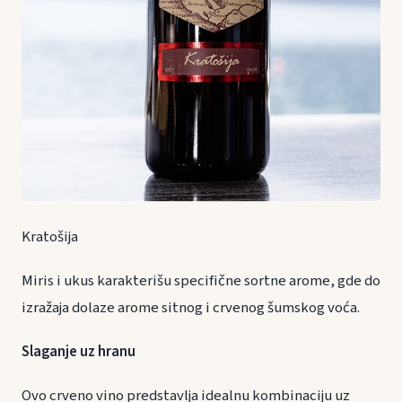
Kratošija
Miris i ukus karakterišu specifične sortne arome, gde do
izražaja dolaze arome sitnog i crvenog šumskog voća.
Slaganje uz hranu
Ovo crveno vino predstavlja idealnu kombinaciju uz