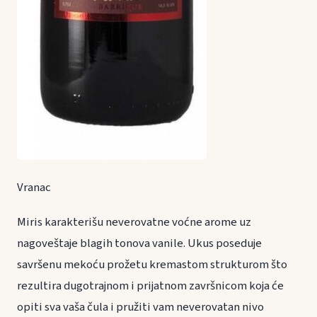
Vranac
Miris karakterišu neverovatne voćne arome uz
nagoveštaje blagih tonova vanile. Ukus poseduje
savršenu mekoću prožetu kremastom strukturom što
rezultira dugotrajnom i prijatnom završnicom koja će
opiti sva vaša čula i pružiti vam neverovatan nivo