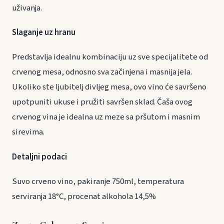
uživanja.
Slaganje uz hranu
Predstavlja idealnu kombinaciju uz sve specijalitete od
crvenog mesa, odnosno sva začinjena i masnija jela.
Ukoliko ste ljubitelj divljeg mesa, ovo vino će savršeno
upotpuniti ukuse i pružiti savršen sklad. Čaša ovog
crvenog vina je idealna uz meze sa pršutom i masnim
sirevima.
Detaljni podaci
Suvo crveno vino, pakiranje 750ml, temperatura
serviranja 18°C, procenat alkohola 14,5%