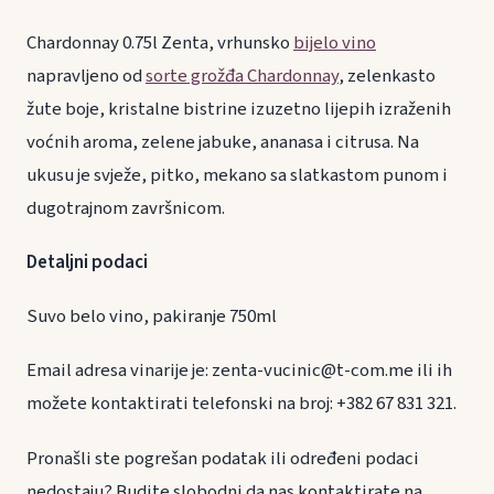
Chardonnay 0.75l Zenta, vrhunsko
bijelo vino
napravljeno od
sorte grožđa Chardonnay
, zelenkasto
žute boje, kristalne bistrine izuzetno lijepih izraženih
voćnih aroma, zelene jabuke, ananasa i citrusa. Na
ukusu je svježe, pitko, mekano sa slatkastom punom i
dugotrajnom završnicom.
Detaljni podaci
Suvo belo vino, pakiranje 750ml
Email adresa vinarije je: zenta-vucinic@t-com.me ili ih
možete kontaktirati telefonski na broj: +382 67 831 321.
Pronašli ste pogrešan podatak ili određeni podaci
nedostaju? Budite slobodni da nas kontaktirate na