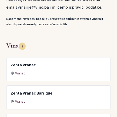
email vinarije@vino.ba i mi ćemo ispraviti podatke.
Napomena: Navedeni podaci su preuzeti sa službenih stranica vinarije i
vlasnik portala ne odgovara za tačnost istih.
Vina
7
Zenta Vranac
🍇
Vranac
Zenta Vranac Barrique
🍇
Vranac