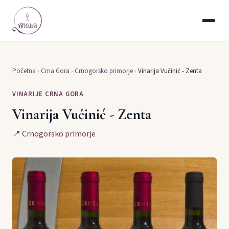
Početna
›
Crna Gora
›
Crnogorsko primorje
›
Vinarija Vučinić - Zenta
VINARIJE CRNA GORA
Vinarija Vučinić - Zenta
📍
Crnogorsko primorje