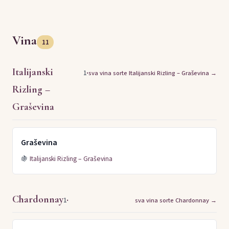
Vina
11
Italijanski
·
1
sva vina sorte Italijanski Rizling – Graševina →
Rizling –
Graševina
Graševina
🍇
Italijanski Rizling – Graševina
Chardonnay
·
1
sva vina sorte Chardonnay →