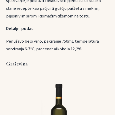
sparivanje je poslužiti ovakav stil pjenušca uz slatko-
slane recepte kao pačju ili guščju paštetu s mekim,
pljesnivim sirom i domaćim džemom na tostu.
Detaljni podaci
Penušavo belo vino, pakiranje 750ml, temperatura
serviranja 6-7°C, procenat alkohola 12,2%
Graševina