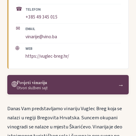
☎
TELEFON
+385 49 345 015
✉
EMAIL
vinarije@vino.ba
🌐
WEB
https://vuglec-breg.hr/
Posjeti vinariju
🌐
→
Otvori službeni sajt
Danas Vam predstavljamo vinariju Vuglec Breg koja se
nalazi u regiji Bregovita Hrvatska. Suncem okupani
vinogradi se nalaze u mjestu Škarićevo. Vinarija je deo