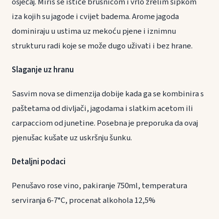
osjećaj. Miris se ističe brusnicom i vrlo zrelim šipkom
iza kojih su jagode i cvijet badema. Arome jagoda
dominiraju u ustima uz mekoću pjene i iznimnu
strukturu radi koje se može dugo uživati i bez hrane.
Slaganje uz hranu
Sasvim nova se dimenzija dobije kada ga se kombinira s
paštetama od divljači, jagodama i slatkim acetom ili
carpacciom od junetine. Posebna je preporuka da ovaj
pjenušac kušate uz uskršnju šunku.
Detaljni podaci
Penušavo rose vino, pakiranje 750ml, temperatura
serviranja 6-7°C, procenat alkohola 12,5%