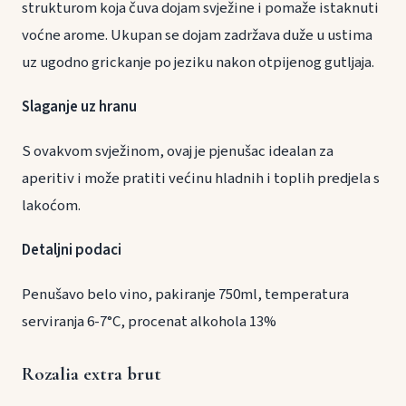
strukturom koja čuva dojam svježine i pomaže istaknuti
voćne arome. Ukupan se dojam zadržava duže u ustima
uz ugodno grickanje po jeziku nakon otpijenog gutljaja.
Slaganje uz hranu
S ovakvom svježinom, ovaj je pjenušac idealan za
aperitiv i može pratiti većinu hladnih i toplih predjela s
lakoćom.
Detaljni podaci
Penušavo belo vino, pakiranje 750ml, temperatura
serviranja 6-7°C, procenat alkohola 13%
Rozalia extra brut