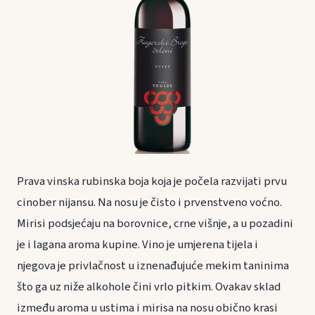
Prava vinska rubinska boja koja je počela razvijati prvu
cinober nijansu. Na nosu je čisto i prvenstveno voćno.
Mirisi podsjećaju na borovnice, crne višnje, a u pozadini
je i lagana aroma kupine. Vino je umjerena tijela i
njegova je privlačnost u iznenađujuće mekim taninima
što ga uz niže alkohole čini vrlo pitkim. Ovakav sklad
između aroma u ustima i mirisa na nosu obično krasi