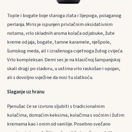
Tople i bogate boje staroga zlata i lijepoga, polaganog
perlanja. Miris je ispunjen privlačnim oksidativnim
notama, vrlo skladnih aroma kolača od jabuke, žute
kreme od jaja, bogate, tamne karamele, nješpole,
šumskog meda, ali i izraženoga cvjetnoga žutog cvijeća.
Vrlo kompleksan. Demi sec je na klasičnoj šampanjskoj
skali drugi po sladoru, u ustima vrlo raskošan i opojan,
ali s dovoljno svježine da nosi tu slatkoću.
Slaganje uz hranu
Pjenušac će se izvrsno sljubiti s tradicionalnim
kolačima, domaćim keksima, kolačima s voćnim i žutim
kremama kao i onim od vanilije. Posebno svečano