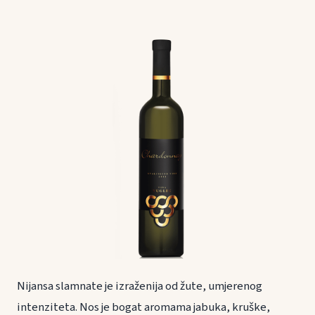
Nijansa slamnate je izraženija od žute, umjerenog
intenziteta. Nos je bogat aromama jabuka, kruške,