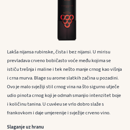
Lakša nijansa rubinske, čista i bez nijansi. U mirisu
prevladava crveno bobičasto voće među kojima se
ističu trešnja i maline i tek nešto manje crnog kao višnja
i crna murva. Blage su arome slatkih začina u pozadini.
Ovo je malo svježiji stil crnog vina na što sigurno utječe
udio pinota crnog koji je odmah smanjio intenzitet boje
i količinu tanina. U cuvéeu se vrlo dobro slaže s
frankovkom i daje umjerenije i svježije crveno vino.
Slaganje uz hranu