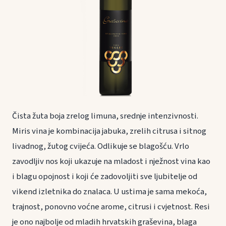
Čista žuta boja zrelog limuna, srednje intenzivnosti.
Miris vina je kombinacija jabuka, zrelih citrusa i sitnog
livadnog, žutog cvijeća. Odlikuje se blagošću. Vrlo
zavodljiv nos koji ukazuje na mladost i nježnost vina kao
i blagu opojnost i koji će zadovoljiti sve ljubitelje od
vikend izletnika do znalaca. U ustima je sama mekoća,
trajnost, ponovno voćne arome, citrusi i cvjetnost. Resi
je ono najbolje od mladih hrvatskih graševina, blaga