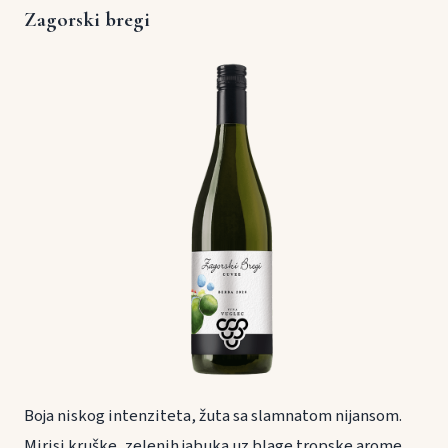
Zagorski bregi
Boja niskog intenziteta, žuta sa slamnatom nijansom.
Mirisi kruške, zelenih jabuka uz blage tropske arome.