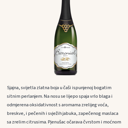
Sjajna, svijetla zlatna boja u čaši ispunjenoj bogatim
sitnim perlanjem. Na nosu se lijepo spaja vrlo blaga i
odmjerena oksidativnost s aromama zrelijeg voća,
breskve, i pečenih i svježih jabuka, zapečenog maslaca
sa zrelim citrusima. Pjenušac očarava čvrstom i moćnom