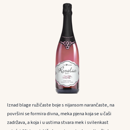
Iznad blage ružičaste boje s nijansom narančaste, na
površini se formira divna, meka pjena koja se u čaši
zadržava, a koja i u ustima stvara mek i svilenkast