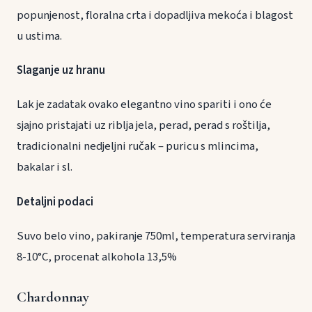
popunjenost, floralna crta i dopadljiva mekoća i blagost
u ustima.
Slaganje uz hranu
Lak je zadatak ovako elegantno vino spariti i ono će
sjajno pristajati uz riblja jela, perad, perad s roštilja,
tradicionalni nedjeljni ručak – puricu s mlincima,
bakalar i sl.
Detaljni podaci
Suvo belo vino, pakiranje 750ml, temperatura serviranja
8-10°C, procenat alkohola 13,5%
Chardonnay