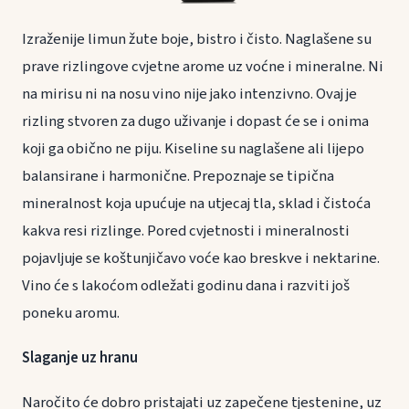
Izraženije limun žute boje, bistro i čisto. Naglašene su
prave rizlingove cvjetne arome uz voćne i mineralne. Ni
na mirisu ni na nosu vino nije jako intenzivno. Ovaj je
rizling stvoren za dugo uživanje i dopast će se i onima
koji ga obično ne piju. Kiseline su naglašene ali lijepo
balansirane i harmonične. Prepoznaje se tipična
mineralnost koja upućuje na utjecaj tla, sklad i čistoća
kakva resi rizlinge. Pored cvjetnosti i mineralnosti
pojavljuje se koštunjičavo voće kao breskve i nektarine.
Vino će s lakoćom odležati godinu dana i razviti još
poneku aromu.
Slaganje uz hranu
Naročito će dobro pristajati uz zapečene tjestenine, uz