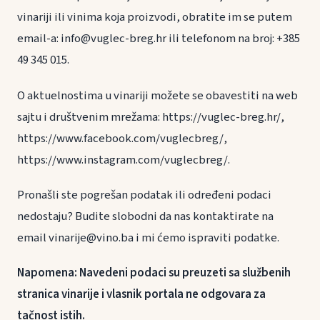
vinariji ili vinima koja proizvodi, obratite im se putem
email-a: info@vuglec-breg.hr ili telefonom na broj: +385
49 345 015.
O aktuelnostima u vinariji možete se obavestiti na web
sajtu i društvenim mrežama: https://vuglec-breg.hr/,
https://www.facebook.com/vuglecbreg/,
https://www.instagram.com/vuglecbreg/.
Pronašli ste pogrešan podatak ili određeni podaci
nedostaju? Budite slobodni da nas kontaktirate na
email vinarije@vino.ba i mi ćemo ispraviti podatke.
Napomena: Navedeni podaci su preuzeti sa službenih
stranica vinarije i vlasnik portala ne odgovara za
tačnost istih.