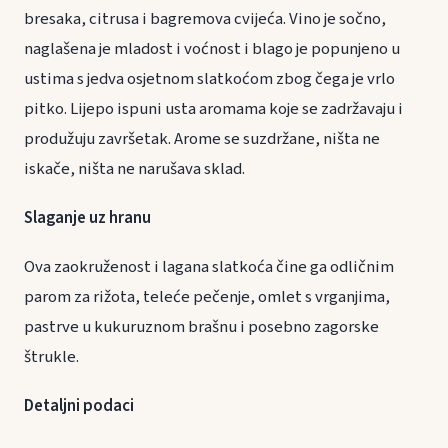
bresaka, citrusa i bagremova cvijeća. Vino je sočno,
naglašena je mladost i voćnost i blago je popunjeno u
ustima s jedva osjetnom slatkoćom zbog čega je vrlo
pitko. Lijepo ispuni usta aromama koje se zadržavaju i
produžuju završetak. Arome se suzdržane, ništa ne
iskače, ništa ne narušava sklad.
Slaganje uz hranu
Ova zaokruženost i lagana slatkoća čine ga odličnim
parom za rižota, teleće pečenje, omlet s vrganjima,
pastrve u kukuruznom brašnu i posebno zagorske
štrukle.
Detaljni podaci