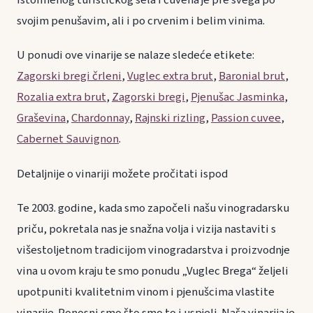
istoimenog turističkog sela i čuvena je pre svega po
svojim penušavim, ali i po crvenim i belim vinima.
U ponudi ove vinarije se nalaze sledeće etikete:
Zagorski bregi črleni
,
Vuglec extra brut
,
Baronial brut
,
Rozalia extra brut
,
Zagorski bregi
,
Pjenušac Jasminka
,
Graševina
,
Chardonnay
,
Rajnski rizling
,
Passion cuvee
,
Cabernet Sauvignon
.
Detaljnije o vinariji možete pročitati ispod
Te 2003. godine, kada smo započeli našu vinogradarsku
priču, pokretala nas je snažna volja i vizija nastaviti s
višestoljetnom tradicijom vinogradarstva i proizvodnje
vina u ovom kraju te smo ponudu „Vuglec Brega“ željeli
upotpuniti kvalitetnim vinom i pjenušcima vlastite
vinarije. Ponosni smo što smo to i uspjeli. Naša vinarija je