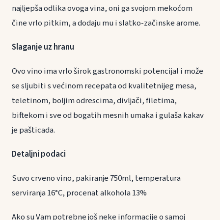
najljepša odlika ovoga vina, oni ga svojom mekoćom
čine vrlo pitkim, a dodaju mu i slatko-začinske arome.
Slaganje uz hranu
Ovo vino ima vrlo širok gastronomski potencijal i može
se sljubiti s većinom recepata od kvalitetnijeg mesa,
teletinom, boljim odrescima, divljači, filetima,
biftekom i sve od bogatih mesnih umaka i gulaša kakav
je pašticada.
Detaljni podaci
Suvo crveno vino, pakiranje 750ml, temperatura
serviranja 16°C, procenat alkohola 13%
Ako su Vam potrebne još neke informacije o samoj