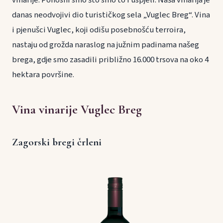
danas neodvojivi dio turističkog sela „Vuglec Breg“. Vina
i pjenušci Vuglec, koji odišu posebnošću terroira,
nastaju od grožda naraslog na južnim padinama našeg
brega, gdje smo zasadili približno 16.000 trsova na oko 4
hektara površine.
Vina vinarije Vuglec Breg
Zagorski bregi črleni