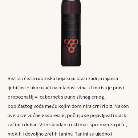
Bistra i čista rubinska boja koju krasi zadnja nijansa
ljubičaste ukazujući na mladost vina. U mirisu je pravi,
prepoznatljivi cabernet s puno sitnog crnog,
bobičastog voća među kojim dominira crni ribiz. Nakon
ove prve voćne ekspresije, počinju se pojavljivati slatki
začini i duhan. Vrlo skladan u ustima i spreman za piće,
mekih i dovoljno zrelih tanina. Tanini su ujedno i