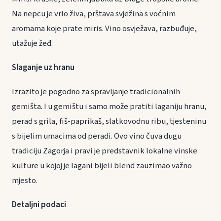
Na nepcu je vrlo živa, prštava svježina s voćnim
aromama koje prate miris. Vino osvježava, razbuđuje,
utažuje žeđ.
Slaganje uz hranu
Izrazito je pogodno za spravljanje tradicionalnih
gemišta. I u gemištu i samo može pratiti laganiju hranu,
perad s grila, fiš-paprikaš, slatkovodnu ribu, tjesteninu
s bijelim umacima od peradi. Ovo vino čuva dugu
tradiciju Zagorja i pravi je predstavnik lokalne vinske
kulture u kojoj je lagani bijeli blend zauzimao važno
mjesto.
Detaljni podaci