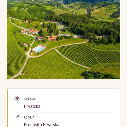
🌍
DRŽAVA
Hrvatska
📍
REGIJA
Bregovita Hrvatska