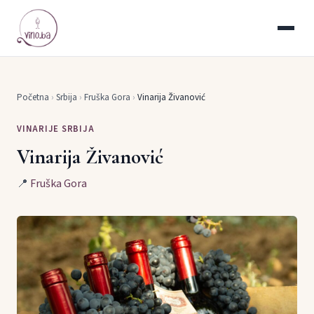
Početna
›
Srbija
›
Fruška Gora
›
Vinarija Živanović
VINARIJE SRBIJA
Vinarija Živanović
📍
Fruška Gora