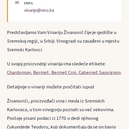
✉
EMAIL
vinarije@vino.ba
Predstavljamo Vam Vinariju Živanović čije je sjedište u
Sremskoj regiji, u Srbiji. Vinogradi su zasađeni u mjestu
Sremski Karlovci.
U svojoj proizvodnji vinarija ima sledeće etikete:
Chardonnay
,
Bermet
,
Bermet Crni
,
Cabernet Sauvignon
.
Detaljnije o vinariji možete pročitati ispod
Živanovići, proizvođači vina i meda iz Sremskih
Karlovaca, u tom vinogorju poznati su već vekovima.
Postoje pisani podaci iz 1770. o dedi njihovog
čukundede Teodoru, koji dokumentuju da se on bavio