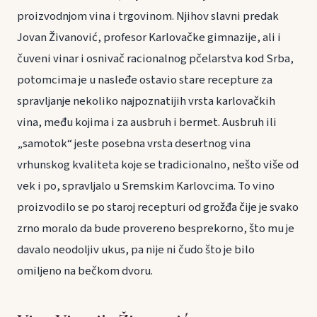
proizvodnjom vina i trgovinom. Njihov slavni predak
Jovan Živanović, profesor Karlovačke gimnazije, ali i
čuveni vinar i osnivač racionalnog pčelarstva kod Srba,
potomcima je u nasleđe ostavio stare recepture za
spravljanje nekoliko najpoznatijih vrsta karlovačkih
vina, među kojima i za ausbruh i bermet. Ausbruh ili
„samotok“ jeste posebna vrsta desertnog vina
vrhunskog kvaliteta koje se tradicionalno, nešto više od
vek i po, spravljalo u Sremskim Karlovcima. To vino
proizvodilo se po staroj recepturi od grožđa čije je svako
zrno moralo da bude provereno besprekorno, što mu je
davalo neodoljiv ukus, pa nije ni čudo što je bilo
omiljeno na bečkom dvoru.