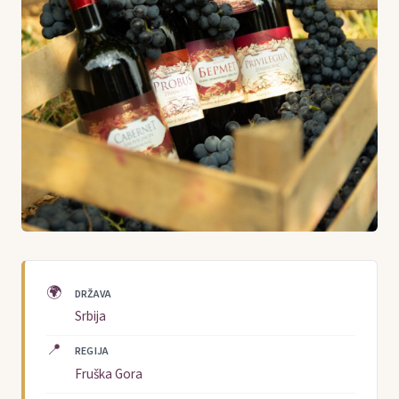
🌍
DRŽAVA
Srbija
📍
REGIJA
Fruška Gora