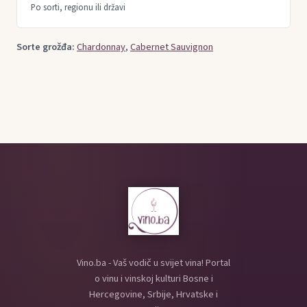
Po sorti, regionu ili državi
Sorte grožđa:
Chardonnay
,
Cabernet Sauvignon
Vino.ba - Vaš vodič u svijet vina! Portal
o vinu i vinskoj kulturi Bosne i
Hercegovine, Srbije, Hrvatske i