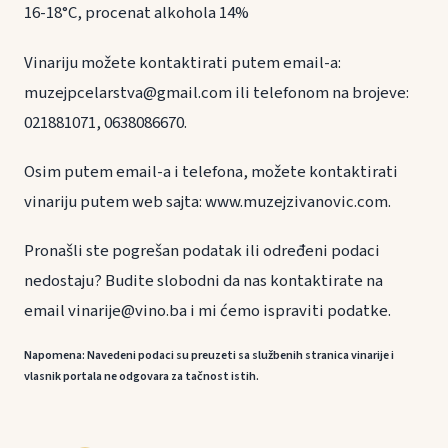
16-18°C, procenat alkohola 14%
Vinariju možete kontaktirati putem email-a:
muzejpcelarstva@gmail.com ili telefonom na brojeve:
021881071, 0638086670.
Osim putem email-a i telefona, možete kontaktirati
vinariju putem web sajta: www.muzejzivanovic.com.
Pronašli ste pogrešan podatak ili određeni podaci
nedostaju? Budite slobodni da nas kontaktirate na
email vinarije@vino.ba i mi ćemo ispraviti podatke.
Napomena: Navedeni podaci su preuzeti sa službenih stranica vinarije i
vlasnik portala ne odgovara za tačnost istih.