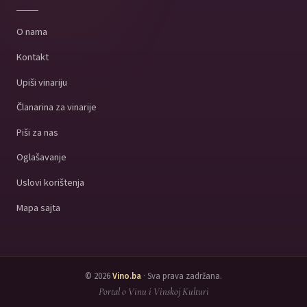
O nama
Kontakt
Upiši vinariju
Članarina za vinarije
Piši za nas
Oglašavanje
Uslovi korištenja
Mapa sajta
© 2026
Vino.ba
· Sva prava zadržana.
Portal o Vinu i Vinskoj Kulturi