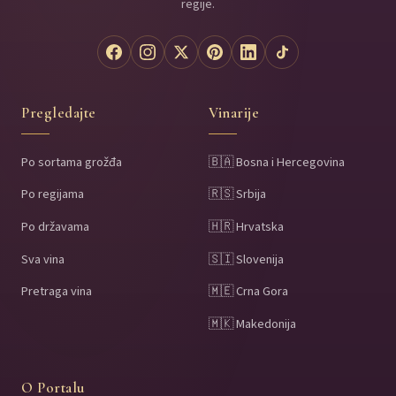
regije.
Pregledajte
Vinarije
Po sortama grožđa
🇧🇦 Bosna i Hercegovina
Po regijama
🇷🇸 Srbija
Po državama
🇭🇷 Hrvatska
Sva vina
🇸🇮 Slovenija
Pretraga vina
🇲🇪 Crna Gora
🇲🇰 Makedonija
O Portalu