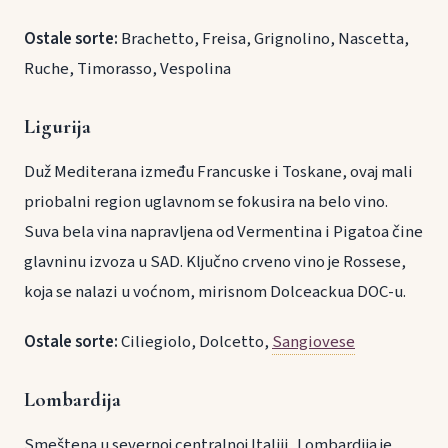
Ostale sorte:
Brachetto, Freisa, Grignolino, Nascetta,
Ruche, Timorasso, Vespolina
Ligurija
Duž Mediterana između Francuske i Toskane, ovaj mali
priobalni region uglavnom se fokusira na belo vino.
Suva bela vina napravljena od Vermentina i Pigatoa čine
glavninu izvoza u SAD. Ključno crveno vino je Rossese,
koja se nalazi u voćnom, mirisnom Dolceackua DOC-u.
Ostale sorte:
Ciliegiolo, Dolcetto,
Sangiovese
Lombardija
Smeštena u severnoj centralnoj Italiji, Lombardija je