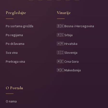
Pregledajte
Vinarije
Po sortama grožđa
🇧🇦 Bosna i Hercegovina
Po regijama
🇷🇸 Srbija
Po državama
🇭🇷 Hrvatska
Sva vina
🇸🇮 Slovenija
Pretraga vina
🇲🇪 Crna Gora
🇲🇰 Makedonija
O Portalu
O nama