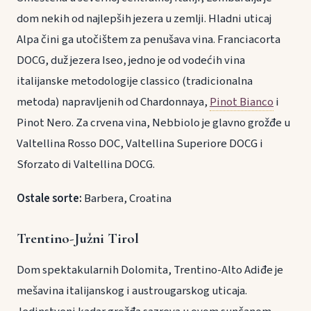
dom nekih od najlepših jezera u zemlji. Hladni uticaj
Alpa čini ga utočištem za penušava vina. Franciacorta
DOCG, duž jezera Iseo, jedno je od vodećih vina
italijanske metodologije classico (tradicionalna
metoda) napravljenih od Chardonnaya,
Pinot Bianco
i
Pinot Nero. Za crvena vina, Nebbiolo je glavno grožđe u
Valtellina Rosso DOC, Valtellina Superiore DOCG i
Sforzato di Valtellina DOCG.
Ostale sorte:
Barbera, Croatina
Trentino-Južni Tirol
Dom spektakularnih Dolomita, Trentino-Alto Adiđe je
mešavina italijanskog i austrougarskog uticaja.