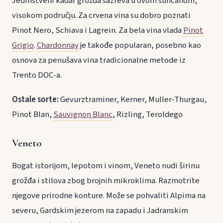
Jedinstveni kadar grožđa sazreva u ovom sunčanom,
visokom području. Za crvena vina su dobro poznati
Pinot Nero, Schiava i Lagrein. Za bela vina vlada
Pinot
Grigio
.
Chardonnay
je takođe popularan, posebno kao
osnova za penušava vina tradicionalne metode iz
Trento DOC-a.
Ostale sorte:
Gevurztraminer, Kerner, Muller-Thurgau,
Pinot Blan,
Sauvignon Blanc
, Rizling, Teroldego
Veneto
Bogat istorijom, lepotom i vinom, Veneto nudi širinu
grožđa i stilova zbog brojnih mikroklima. Razmotrite
njegove prirodne konture. Može se pohvaliti Alpima na
severu, Gardskim jezerom na zapadu i Jadranskim