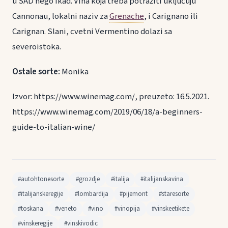
u SAD nego ikad. Vina koja treba potražiti uključuju
Cannonau, lokalni naziv za
Grenache
, i Carignano ili
Carignan. Slani, cvetni Vermentino dolazi sa
severoistoka.
Ostale sorte:
Monika
Izvor: https://www.winemag.com/, preuzeto: 16.5.2021.
https://www.winemag.com/2019/06/18/a-beginners-
guide-to-italian-wine/
#autohtonesorte
#grozdje
#italija
#italijanskavina
#italijanskeregije
#lombardija
#pijemont
#staresorte
#toskana
#veneto
#vino
#vinopija
#vinskeetikete
#vinskeregije
#vinskivodic