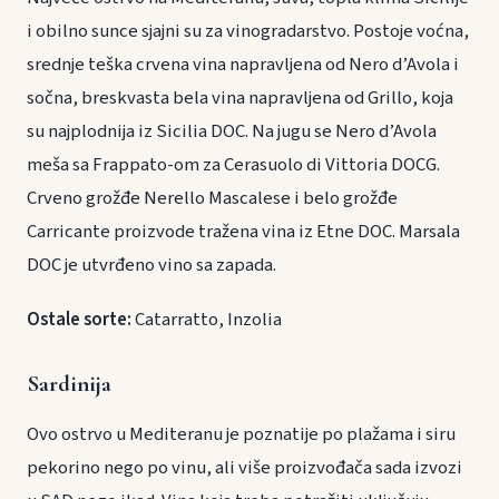
i obilno sunce sjajni su za vinogradarstvo. Postoje voćna,
srednje teška crvena vina napravljena od Nero d’Avola i
sočna, breskvasta bela vina napravljena od Grillo, koja
su najplodnija iz Sicilia DOC. Na jugu se Nero d’Avola
meša sa Frappato-om za Cerasuolo di Vittoria DOCG.
Crveno grožđe Nerello Mascalese i belo grožđe
Carricante proizvode tražena vina iz Etne DOC. Marsala
DOC je utvrđeno vino sa zapada.
Ostale sorte:
Catarratto, Inzolia
Sardinija
Ovo ostrvo u Mediteranu je poznatije po plažama i siru
pekorino nego po vinu, ali više proizvođača sada izvozi