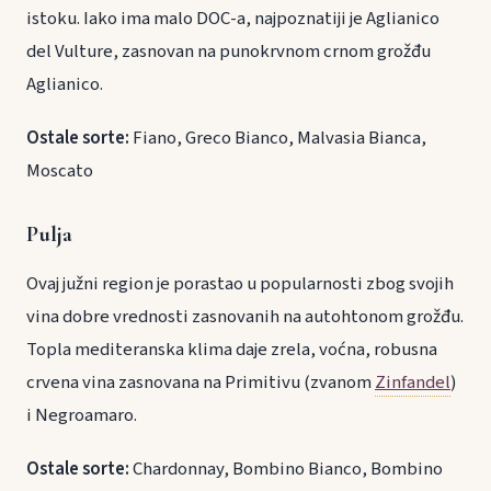
istoku. Iako ima malo DOC-a, najpoznatiji je Aglianico
del Vulture, zasnovan na punokrvnom crnom grožđu
Aglianico.
Ostale sorte:
Fiano, Greco Bianco, Malvasia Bianca,
Moscato
Pulja
Ovaj južni region je porastao u popularnosti zbog svojih
vina dobre vrednosti zasnovanih na autohtonom grožđu.
Topla mediteranska klima daje zrela, voćna, robusna
crvena vina zasnovana na Primitivu (zvanom
Zinfandel
)
i Negroamaro.
Ostale sorte:
Chardonnay, Bombino Bianco, Bombino