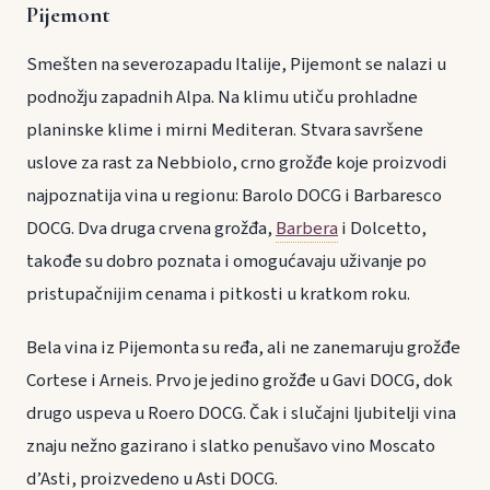
Pijemont
Smešten na severozapadu Italije, Pijemont se nalazi u
podnožju zapadnih Alpa. Na klimu utiču prohladne
planinske klime i mirni Mediteran. Stvara savršene
uslove za rast za Nebbiolo, crno grožđe koje proizvodi
najpoznatija vina u regionu: Barolo DOCG i Barbaresco
DOCG. Dva druga crvena grožđa,
Barbera
i Dolcetto,
takođe su dobro poznata i omogućavaju uživanje po
pristupačnijim cenama i pitkosti u kratkom roku.
Bela vina iz Pijemonta su ređa, ali ne zanemaruju grožđe
Cortese i Arneis. Prvo je jedino grožđe u Gavi DOCG, dok
drugo uspeva u Roero DOCG. Čak i slučajni ljubitelji vina
znaju nežno gazirano i slatko penušavo vino Moscato
d’Asti, proizvedeno u Asti DOCG.