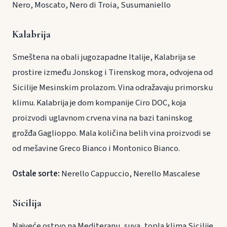
Nero, Moscato, Nero di Troia, Susumaniello
Kalabrija
Smeštena na obali jugozapadne Italije, Kalabrija se
prostire između Jonskog i Tirenskog mora, odvojena od
Sicilije Mesinskim prolazom. Vina odražavaju primorsku
klimu. Kalabrija je dom kompanije Ciro DOC, koja
proizvodi uglavnom crvena vina na bazi taninskog
grožđa Gaglioppo. Mala količina belih vina proizvodi se
od mešavine Greco Bianco i Montonico Bianco.
Ostale sorte:
Nerello Cappuccio, Nerello Mascalese
Sicilija
Najveće ostrvo na Mediteranu, suva, topla klima Sicilije