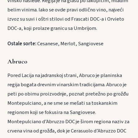
vinsko nasleđe. Regija je na glasu po lakopitim, mladim
belim vinima. Iako se ovde pravi odlično vino, najveći
izvoz su suvi i oštri stilovi od Frascati DOC-a i Orvieto
DOC-a, koji prolaze granicu sa Umbrijom.
Ostale sorte:
Cesanese, Merlot, Sangiovese
Abruco
Pored Lacija na jadranskoj strani, Abruco je planinska
regija bogata drevnim vinarskim tradicijama. Abruco je
peti po obimu proizvodnje, poznat pretežno po grožđu
Montepulciano, a ne sme se mešati sa toskanskim
regionom koji se fokusira na Sangiovese.
Montepulciano d’Abruzzo DOC je širom regiona naziv za
crvena vina od grožđa, dok je Cerasuolo d’Abruzzo DOC