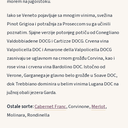
morem na jugoistoku.
Iako se Veneto pojavljuje sa mnogim vinima, svežina
Pinot Grigioa i potražnja za Proseccom su ga učinili
poznatim. Sjajne verzije potonjeg potiču od Conegliano
Valdobbiadene DOCG i Cartizze DOCG. Crvena vina
Valpolicella DOC i Amarone della Valpolicella DOCG
zasnivaju se uglavnom na crnom grožđu Corvina, kao i
rose vina i crvena vina Bardolino DOC. Istočno od
Verone, Garganega je glavno belo grožđe u Soave DOC,
dok Trebbiano dominira u belim vinima Lugana DOC na
južnoj obali jezera Garda.
Ostale sorte:
Cabernet Franc
, Corvinone,
Merlot
,
Molinara, Rondinella