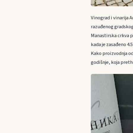
Vinograd i vinarija
razuđenog gradskog n
Manastirska crkva po
kada je zasađeno 4.5
Kako proizvodnja od
godišnje, koja preth