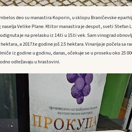
 Ambelos deo su manastira Koporin, u sklopu Braničevske eparhi
aselja Velike Plane. Ktitor manastira je despot, sveti Stefan L
dignuta je na prelasku iz 14.ti u 15.ti vek. Sam vinograd obnovl
 hektara, a 2017.te godine još 2.5 hektara. Vinarija je počela sa 
miče iz godine u godinu, danas, očekuje se u proseku oko 25 00
odno odležavaju u hrastovini.