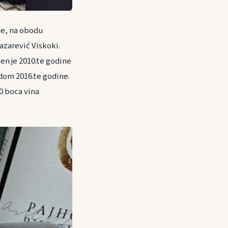
je, na obodu
azarević Viskoki.
jen je 2010.te godine
radom 2016.te godine.
0 boca vina