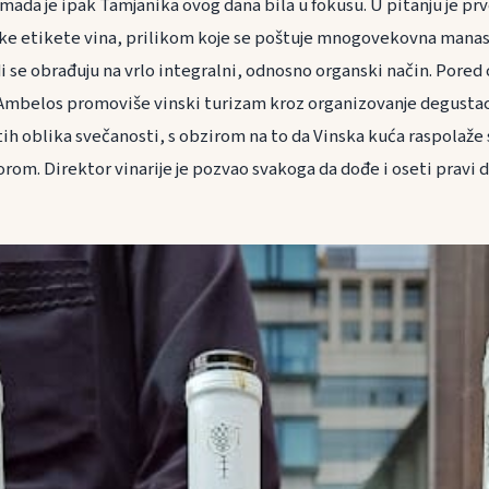
 mada je ipak Tamjanika ovog dana bila u fokusu. U pitanju je p
ke etikete vina, prilikom koje se poštuje mnogovekovna manasti
 se obrađuju na vrlo integralni, odnosno organski način. Pored
a Ambelos promoviše vinski turizam kroz organizovanje degustaci
čitih oblika svečanosti, s obzirom na to da Vinska kuća raspolaž
om. Direktor vinarije je pozvao svakoga da dođe i oseti pravi d