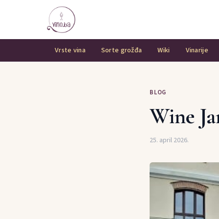
Vrste vina
Sorte grožđa
Wiki
Vinarije
BLOG
Wine Ja
25. april 2026.