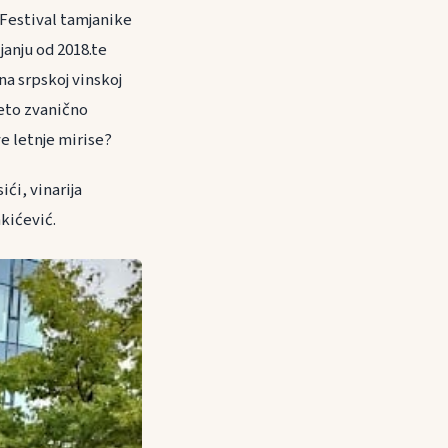
 Festival tamjanike
janju od 2018.te
na srpskoj vinskoj
leto zvanično
ve letnje mirise?
ći, vinarija
akićević.