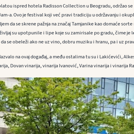
 platou ispred hotela Radisson Collection u Beogradu, održao se
am-a. Ovo je festival koji već pravi tradiciju u održavanju i okupl
iljem da se skrene pažnja na značaj Tamjanike kao domaće sorte 
življaj su upotpunile i lipe koje su zamirisale po gradu, čime je 
 da se obeleži ako ne uz vino, dobru muziku i hranu, pa i uz pra
azvalo na ovaj događaj, a među ostalima tu su i Lakićevići, Alkesi
ja, Dovan vinarija, vinarija Ivanović, Varina vinarija i vinarija R