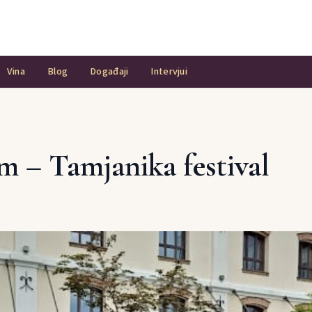
Vina
Blog
Događaji
Intervjui
m – Tamjanika festival