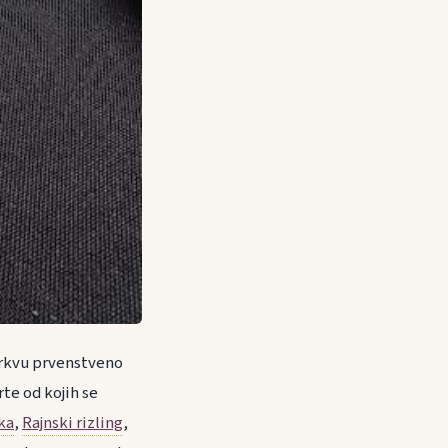
 Crkvu prvenstveno
rte od kojih se
ka
,
Rajnski rizling
,