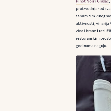
Pinot Noir
i
Grašac
,
proizvodnja kod sva
samim tim vinogradi
aktivnosti, vinarij
vina i hrane i razli
restoranskim prostor
godinama neguju.