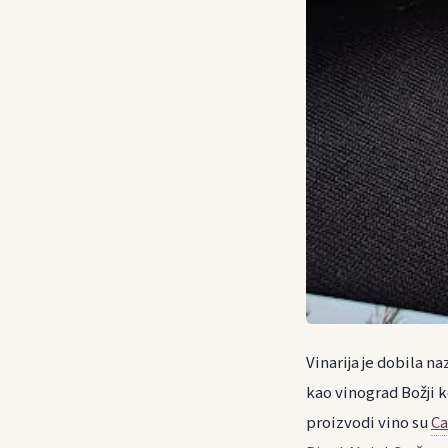
Vinarija je dobila 
kao vinograd Božji k
proizvodi vino su
C