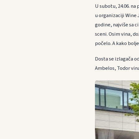
U subotu, 24.06. na
u organizaciji Wine J
godine, najviše sa c
sceni. Osim vina, do
počelo. A kako bolje
Dosta se izlagača od
Ambelos, Todor vinari