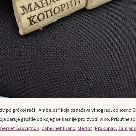
naziv po grčkoj reči „Ambelos“ koja označava vinograd, odnosno
oja daruje grožđe od kojeg se kasnije proizvodi vino. Prisutne so
abernet
Sauvignon
,
Cabernet Franc
,
Merlot
,
Prokupac
,
Tamjani