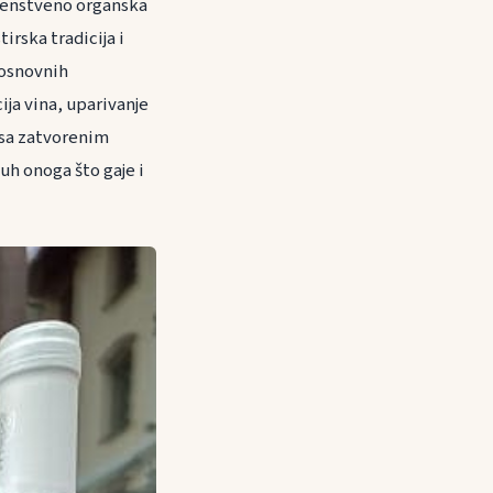
rvenstveno organska
rska tradicija i
 osnovnih
ja vina, uparivanje
e sa zatvorenim
uh onoga što gaje i