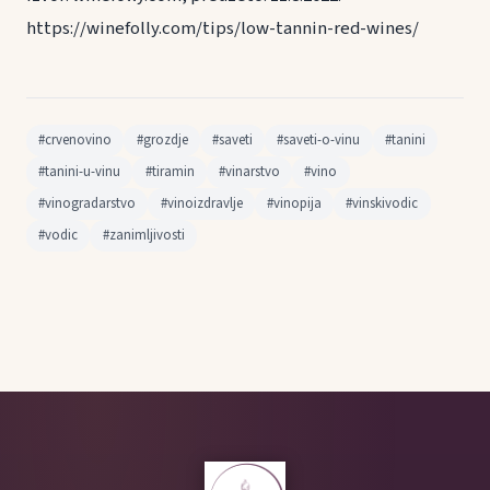
https://winefolly.com/tips/low-tannin-red-wines/
#crvenovino
#grozdje
#saveti
#saveti-o-vinu
#tanini
#tanini-u-vinu
#tiramin
#vinarstvo
#vino
#vinogradarstvo
#vinoizdravlje
#vinopija
#vinskivodic
#vodic
#zanimljivosti