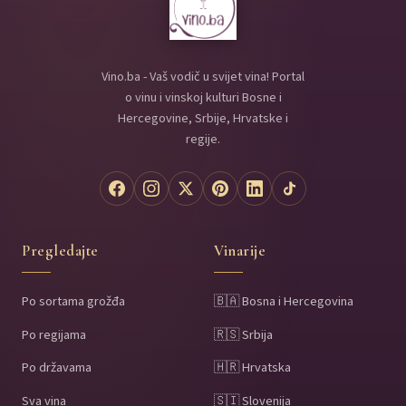
Vino.ba - Vaš vodič u svijet vina! Portal
o vinu i vinskoj kulturi Bosne i
Hercegovine, Srbije, Hrvatske i
regije.
Pregledajte
Vinarije
Po sortama grožđa
🇧🇦 Bosna i Hercegovina
Po regijama
🇷🇸 Srbija
Po državama
🇭🇷 Hrvatska
Sva vina
🇸🇮 Slovenija