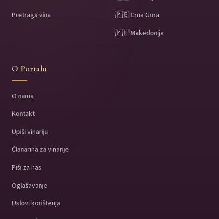
Pretraga vina
🇲🇪 Crna Gora
🇲🇰 Makedonija
O Portalu
O nama
Kontakt
Upiši vinariju
Članarina za vinarije
Piši za nas
Oglašavanje
Uslovi korištenja