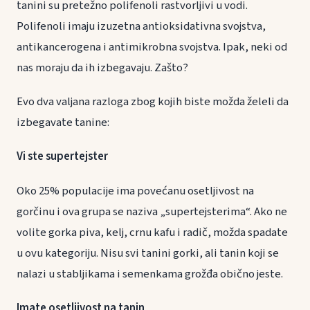
tanini su pretežno polifenoli rastvorljivi u vodi.
Polifenoli imaju izuzetna antioksidativna svojstva,
antikancerogena i antimikrobna svojstva. Ipak, neki od
nas moraju da ih izbegavaju. Zašto?
Evo dva valjana razloga zbog kojih biste možda želeli da
izbegavate tanine:
Vi ste supertejster
Oko 25% populacije ima povećanu osetljivost na
gorčinu i ova grupa se naziva „supertejsterima“. Ako ne
volite gorka piva, kelj, crnu kafu i radič, možda spadate
u ovu kategoriju. Nisu svi tanini gorki, ali tanin koji se
nalazi u stabljikama i semenkama grožđa obično jeste.
Imate osetljivost na tanin