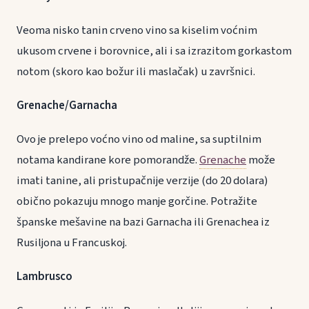
Veoma nisko tanin crveno vino sa kiselim voćnim
ukusom crvene i borovnice, ali i sa izrazitom gorkastom
notom (skoro kao božur ili maslačak) u završnici.
Grenache/Garnacha
Ovo je prelepo voćno vino od maline, sa suptilnim
notama kandirane kore pomorandže.
Grenache
može
imati tanine, ali pristupačnije verzije (do 20 dolara)
obično pokazuju mnogo manje gorčine. Potražite
španske mešavine na bazi Garnacha ili Grenachea iz
Rusiljona u Francuskoj.
Lambrusco