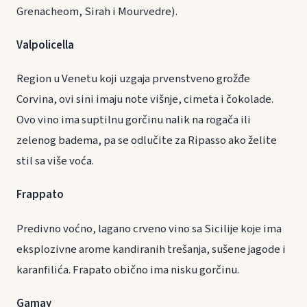
Grenacheom, Sirah i Mourvedre).
Valpolicella
Region u Venetu koji uzgaja prvenstveno grožđe
Corvina, ovi sini imaju note višnje, cimeta i čokolade.
Ovo vino ima suptilnu gorčinu nalik na rogača ili
zelenog badema, pa se odlučite za Ripasso ako želite
stil sa više voća.
Frappato
Predivno voćno, lagano crveno vino sa Sicilije koje ima
eksplozivne arome kandiranih trešanja, sušene jagode i
karanfilića. Frapato obično ima nisku gorčinu.
Gamay