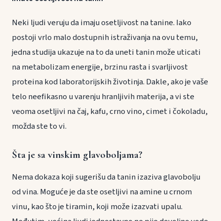
Neki ljudi veruju da imaju osetljivost na tanine. Iako
postoji vrlo malo dostupnih istraživanja na ovu temu,
jedna studija ukazuje na to da uneti tanin može uticati
na metabolizam energije, brzinu rasta i svarljivost
proteina kod laboratorijskih životinja. Dakle, ako je vaše
telo neefikasno u varenju hranljivih materija, a vi ste
veoma osetljivi na čaj, kafu, crno vino, cimet i čokoladu,
možda ste to vi.
Šta je sa vinskim glavoboljama?
Nema dokaza koji sugerišu da tanin izaziva glavobolju
od vina. Moguće je da ste osetljivi na amine u crnom
vinu, kao što je tiramin, koji može izazvati upalu.