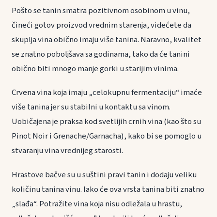
Pošto se tanin smatra pozitivnom osobinom u vinu,
čineći gotov proizvod vrednim starenja, videćete da
skuplja vina obično imaju više tanina. Naravno, kvalitet
se znatno poboljšava sa godinama, tako da će tanini
obično biti mnogo manje gorki u starijim vinima.
Crvena vina koja imaju „celokupnu fermentaciju“ imaće
više tanina jer su stabilni u kontaktu sa vinom.
Uobičajena je praksa kod svetlijih crnih vina (kao što su
Pinot Noir i Grenache/Garnacha), kako bi se pomoglo u
stvaranju vina vrednijeg starosti.
Hrastove bačve su u suštini pravi tanin i dodaju veliku
količinu tanina vinu. Iako će ova vrsta tanina biti znatno
„slađa“. Potražite vina koja nisu odležala u hrastu,