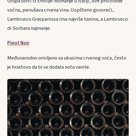
Grupa sorti iz Emilije-Romanje u Italiji, ove proizvode
voćna, penušava crvena vina. Uopšteno govoreći,
Lambrusco Grasparossa ima najviše tanina, a Lambrusco
di Sorbara najmanje.
Pinot Noir
Međunarodno omiljeno sa ukusima crvenog voća, često
je hrastovo da bi se dodala nota vanile.