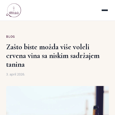
BLOG
Zašto biste možda više voleli
crvena vina sa niskim sadržajem
tanina
3. april 2026.