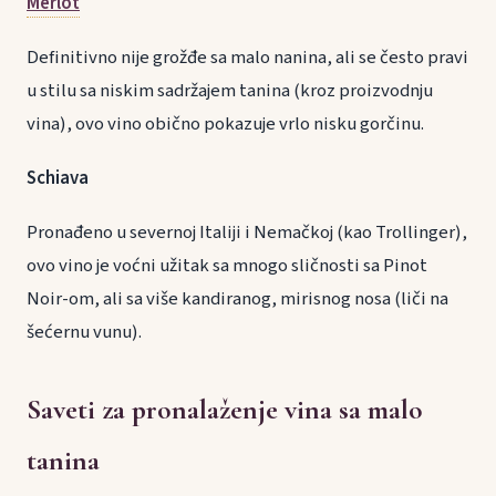
Merlot
Definitivno nije grožđe sa malo nanina, ali se često pravi
u stilu sa niskim sadržajem tanina (kroz proizvodnju
vina), ovo vino obično pokazuje vrlo nisku gorčinu.
Schiava
Pronađeno u severnoj Italiji i Nemačkoj (kao Trollinger),
ovo vino je voćni užitak sa mnogo sličnosti sa Pinot
Noir-om, ali sa više kandiranog, mirisnog nosa (liči na
šećernu vunu).
Saveti za pronalaženje vina sa malo
tanina