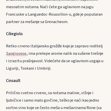
mesnatim notama. Naći ćete ga uglavnom na jugu
Francuske u Languedoc-Roussillon-u, gde je popularan
partner za mešanje sa Grenacheom.
Ciliegiolo
Retko crveno italijansko grožđe koje je zapravo roditelj
Sangiovese
, ima prelepe arome nalik na sušene trešnje
i izrazitu prašnjavost. Videćete da se uglavnom uzgaja u
Liguriji, Toskani i Umbriji.
Cinsault
Prilično cvetno crveno, sa notama maline, višnje i
ljubičice i samo malo gorčine, teško je naći kao jedno
sortno vino koje se često meša u mešavinama Rone (sa