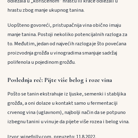
odležala u „korišćenom” hrastu ili kraće odležali u
hrastu zbog manje ukupnog tanina.
Uopšteno govoreći, pristupačnija vina obično imaju
manje tanina. Postoji nekoliko potencijalnih razloga za
to. Međutim, jedan od najvećih razloga je što povećana
proizvodnja grožđa u vinogradima smanjuje sadržaj
polifenola u pojedinom grožđu.
Poslednja reč: Pijte više belog i roze vina
Pošto se tanin ekstrahuje iz ljuske, semenki i stabljika
grožđa, a oni dolaze u kontakt samo u fermentaciji
crvenog vina (uglavnom), najbolji način da se potpuno
izbegnu tanini u vinu je da pijete više rozea i belog vina.
Izvor: winefolly.com, preuzeto: 11.8.2022.