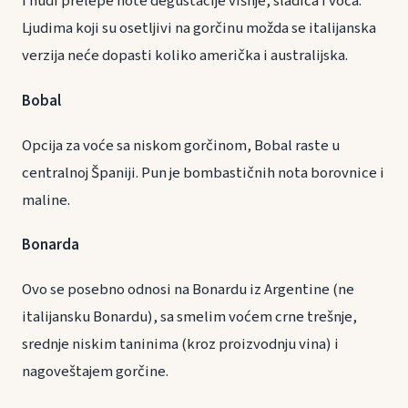
i nudi prelepe note degustacije višnje, sladića i voća.
Ljudima koji su osetljivi na gorčinu možda se italijanska
verzija neće dopasti koliko američka i australijska.
Bobal
Opcija za voće sa niskom gorčinom, Bobal raste u
centralnoj Španiji. Pun je bombastičnih nota borovnice i
maline.
Bonarda
Ovo se posebno odnosi na Bonardu iz Argentine (ne
italijansku Bonardu), sa smelim voćem crne trešnje,
srednje niskim taninima (kroz proizvodnju vina) i
nagoveštajem gorčine.