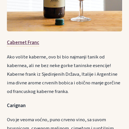
Cabernet Franc
Ako volite kaberne, ovo bi bio najmanji tanik od
kabernea, ali ne bez neke gorke taninske esencije!
Kaberne frank iz Sjedinjenih Država, Italije i Argentine
ima divne arome crvenih bobica i obično manje gorčine
od francuskog kaberne franka.
Carignan
Ovo je veoma voćno, puno crveno vino, sa suvom
brusnicom, crvenom malinom, cimetom i suptilnim