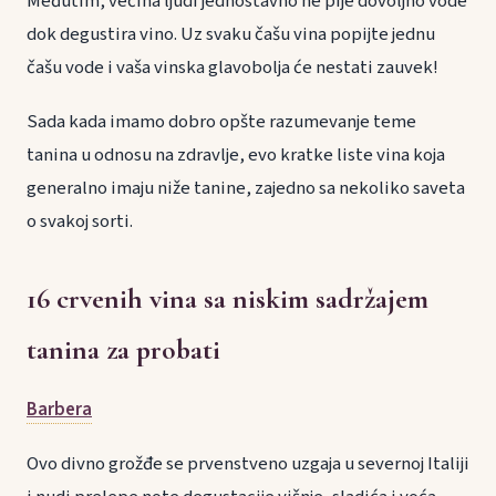
Međutim, većina ljudi jednostavno ne pije dovoljno vode
dok degustira vino. Uz svaku čašu vina popijte jednu
čašu vode i vaša vinska glavobolja će nestati zauvek!
Sada kada imamo dobro opšte razumevanje teme
tanina u odnosu na zdravlje, evo kratke liste vina koja
generalno imaju niže tanine, zajedno sa nekoliko saveta
o svakoj sorti.
16 crvenih vina sa niskim sadržajem
tanina za probati
Barbera
Ovo divno grožđe se prvenstveno uzgaja u severnoj Italiji