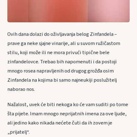
Ovih dana dolazi do oživljavanja belog Zinfandela –
prave ga neke sjajne vinarije, ali u suvom ružičastom
stilu, koji može ili ne mora privući tipične bele
zinfandelovce. Trebao bih napomenuti i da postoji
mnogo rosea napravljenih od drugog grožđa osim
Zinfandela na kojima bi samo najneukiji poslužitelj
naborao nos.
Nažalost, uvek će biti nekoga ko će vam suditi po tome
šta pijete. Imam mnogo neprijatnih imena za ove ljude,
ali jedino kako nikada nećete čuti da ih zovem je
„prijatelj“.