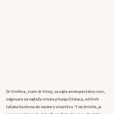
Dr Vinifera, zvani dr Vinny, sa sajta winespectator.com,
odgovara na najteža vinska pitanja čitalaca, od finih
tačaka bontona do nauke o vinarstvu. “I ne brinite, ja