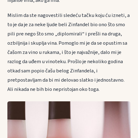
nijanse vina, ako ga ima.
Mislim da ste nagovestili sledeću tačku koju ću izneti, a
to je da je za neke ljude beli Zinfandel bio ono što smo
pili pre nego što smo „diplomirali“ i prešli na druga,
ozbiljnija i skuplja vina. Pomoglo mi je da se opustim sa
čašom za vino u rukama, i što je najvažnije, dalo mi je
razlog da uđem u vinoteku. Prošlo je nekoliko godina
otkad sam popio čašu belog Zinfandela, i
pretpostavljam da bi mi delovao slatko i jednostavno.
Ali nikada ne bih bio nepristojan oko toga.