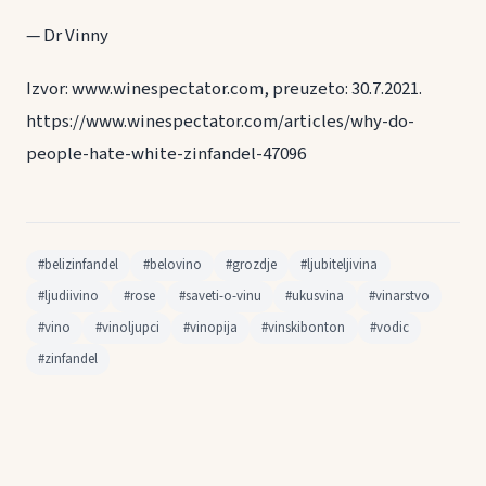
— Dr Vinny
Izvor: www.winespectator.com, preuzeto: 30.7.2021.
https://www.winespectator.com/articles/why-do-
people-hate-white-zinfandel-47096
#belizinfandel
#belovino
#grozdje
#ljubiteljivina
#ljudiivino
#rose
#saveti-o-vinu
#ukusvina
#vinarstvo
#vino
#vinoljupci
#vinopija
#vinskibonton
#vodic
#zinfandel