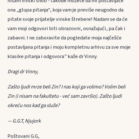
nisam vinski snob - takođe možete da mi postavljate
ona „glupa pitanja“, koja vam je previše neugodno da
pitate svoje prijatelje vinske štrebere! Nadam se da će
vam moji odgovori biti obrazovni, osnažujući, pa čak i
zabavni. I ne zaboravite da pogledate moja najčešće
postavljana pitanja i moju kompletnu arhivu za sve moje
klasike pitanja i odgovora” kaže dr Vinny.
Dragi dr Vinny,
Zašto ljudi mrze beli Zin? I nas koji ga volimo?
Volim beli
Zin (i nisam na fakultetu - već sam završio). Zašto ljudi
okreću nos kad ga služe?
— G.G.T, Njujork
Poštovani G.G,