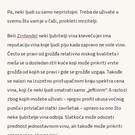
Pa, neki ljudi su samo nepristojni. Treba da uživate u
svemu što vam je u čaši, prokleti mrzitelji.
Beli
Zinfandel
neki ljubitelji vina kleveću jer ima
reputaciju vina koje ljudi piju kada zapravo ne vole vino.
Često se pravi od grožđa relativno niskog kvaliteta i
meša se u dosledan stil kuće koji može prikriti vrste
grožđa od kojih se pravi i gde se grožđe uzgaja. Takođe
se nalazi na izuzetno pristupačnom kraju spektra cena
vina, koji će neki ljudi smatrati samo „jeftinim“. A razlozi
zbog kojih možete uživati – njegov profil ukusa voćnog
punča i privlačan slatki završetak – upravo su ono što
neke ljubitelje vina odbija. Slatkoća može oduzeti
prednost jednostavnom vinu, ali takođe može prikriti