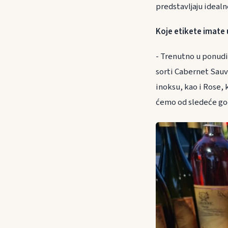
predstavljaju ideal
Koje etikete imate
- Trenutno u ponudi
sorti Cabernet Sau
inoksu, kao i Rose, 
ćemo od sledeće god