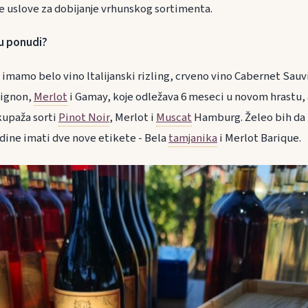
ne uslove za dobijanje vrhunskog sortimenta.
 u ponudi?
 imamo belo vino ltalijanski rizling, crveno vino Cabernet Sau
vignon,
Merlot
i Gamay, koje odležava 6 meseci u novom hrastu,
kupaža sorti
Pinot Noir
, Merlot i
Muscat
Hamburg. Želeo bih d
ine imati dve nove etikete - Bela
tamjanika
i Merlot Barique.