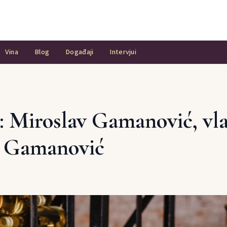
Vina
Blog
Događaji
Intervjui
u: Miroslav Gamanović, vl
e Gamanović