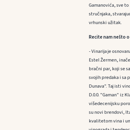
Gamanovića, sve to 
stručnjaka, stvaraj
vrhunski užitak.
Recite nam nešto o i
- Vinarija je osnova
Estel Žermen, inače
bračni par, koji se 
svojih predaka i sa
Dunava". Taj isti vin
D.0.0. "Gaman" iz K
višedecenijsku porod
su novi brendovi, lt
kvalitetom vina i u
vinograda i tendenc