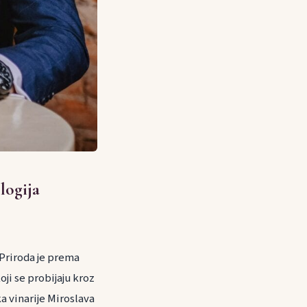
logija
 Priroda je prema
oji se probijaju kroz
a vinarije Miroslava