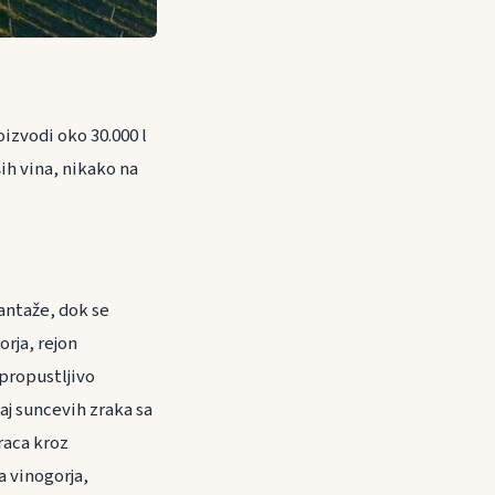
oizvodi oko 30.000 l
ših vina, nikako na
lantaže, dok se
orja, rejon
-propustljivo
jaj suncevih zraka sa
raca kroz
 vinogorja,