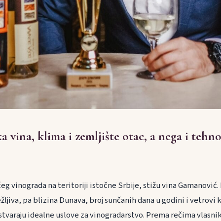
a vina, klima i zemljište otac, a nega i tehno
ćeg vinograda na teritoriji istočne Srbije, stižu vina Gamanović.
žljiva, pa blizina Dunava, broj sunčanih dana u godini i vetrovi k
stvaraju idealne uslove za vinogradarstvo. Prema rečima vlasnik