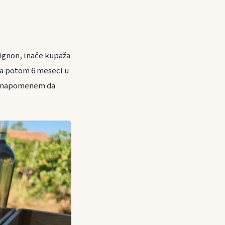
vignon, inače kupaža
 a potom 6 meseci u
a napomenem da