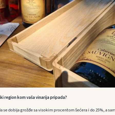
ski region kom vaša vinarija pripada?
 da se dobija grožđe sa visokim procentom šećera i do 25%, a sa