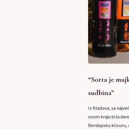
“Sorta je majk
sudbina”
Iz Kladova, sa najve
ovom kraju bila dare
Đerdapsku klisuru, 