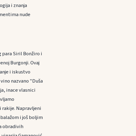
gija i znanja
nzumentima nude
 para Siril Bonžiro i
noj Burgonji. Ovaj
anje i iskustvo
o vino nazvano "Duša
ja, inace vlasnici
avljamo
 rakije. Napravljeni
alažom i još boljim
a obradivih
 vinarija Gamanović