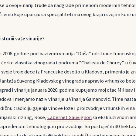
se u ovoj vinariji trude da nadgrade primenom modernih tehnolo
ući vino koje uparuju sa specijalitetima ovog kraja i svojim ko
storiii vaše vinarije?
na 2006. godine pod nazivom vinarija "Duša" od strane francuskog
 ćerke vlasnika vinograda i podruma "Chateau de Chorey" u čuve
sa svoje troje dece iz Francuske doselio u Kladovo, primenio je zn
 plantaža čuvenog Kladovskog vinograda napravio vrhunsko bel
ograd i vinariju januara 2020. godine kupujemo moj otac Milisav i 
ladova i menjamo naziv vinarije u Vinarija Gamanović. Time nast
ičnu tradiciju gajenja vinove loze i proizvodnje vrhunskih vina i
alijanski rizling, Rose,
Cabernet
Sauvignon
sa ekskluzivnom amb
napređenom tehnologijom proizvodnje. Sa postojećih 30 hektar
ijom rasta do ukupnih 46 hektara zemljišta pod vinovom lozom,