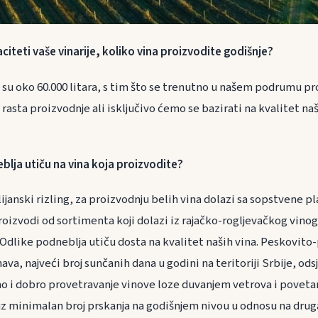
citeti vaše vinarije, koliko vina proizvodite godišnje?
e su oko 60.000 litara, s tim što se trenutno u našem podrumu pr
rasta proizvodnje ali isključivo ćemo se bazirati na kvalitet na
blja utiču na vina koja proizvodite?
alijanski rizling, za proizvodnju belih vina dolazi sa sopstvene p
roizvodi od sortimenta koji dolazi iz rajačko-rogljevačkog vinog
 Odlike podneblja utiču dosta na kvalitet naših vina. Peskovito
va, najveći broj sunčanih dana u godini na teritoriji Srbije, ods
o i dobro provetravanje vinove loze duvanjem vetrova i poveta
z minimalan broj prskanja na godišnjem nivou u odnosu na druga