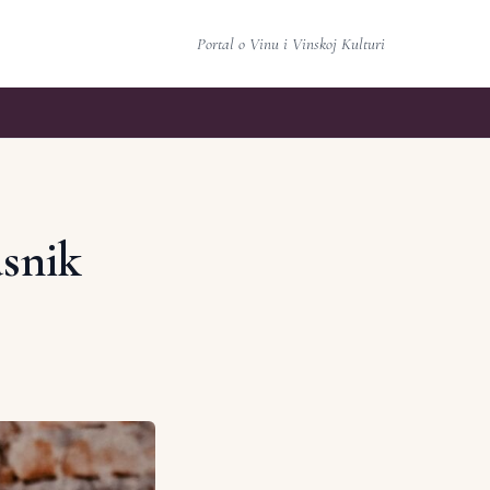
Portal o Vinu i Vinskoj Kulturi
asnik