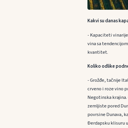
Kakvi su danas kapa
- Kapaciteti vinarij
vina sa tendencijom 
kvantitet.
Koliko odlike podne
- Grožđe, tačnije lt
crveno i roze vino p
Negotinska krajina.
zemljiste pored Duna
povrsine Dunava, ka
Đerdapsku klisuru u