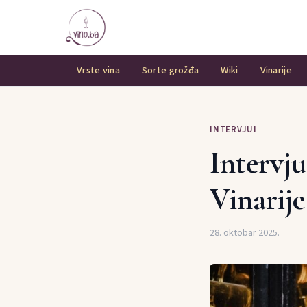
Vrste vina
Sorte grožđa
Wiki
Vinarije
INTERVJUI
Intervj
Vinarij
28. oktobar 2025.