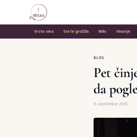
Vrste vina
Sorte grožđa
Wiki
Vinarije
BLOG
Pet činj
da pogl
6. septembar 2025.