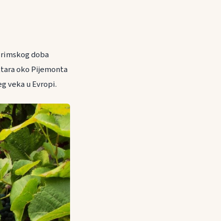
d rimskog doba
ktara oko Pijemonta
eg veka u Evropi.