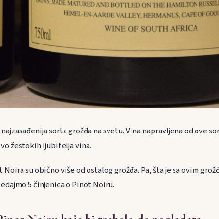
 najzasađenija sorta grožđa na svetu. Vina napravljena od ove sor
o žestokih ljubitelja vina.
 Noira su obično više od ostalog grožđa. Pa, šta je sa ovim gr
edajmo 5 činjenica o Pinot Noiru.
 Pinot Noiru koje bi trebalo da pogledate