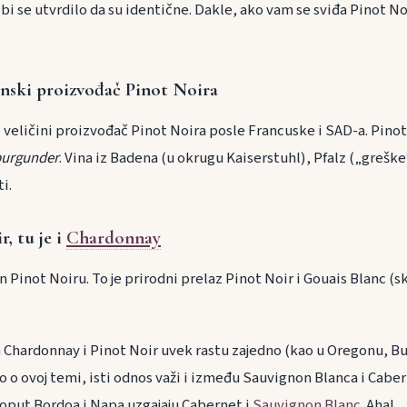
bi se utvrdilo da su identične. Dakle, ako vam se sviđa Pinot No
nski proizvođač Pinot Noira
 veličini proizvođač Pinot Noira posle Francuske i SAD-a. Pino
burgunder
. Vina iz Badena (u okrugu Kaiserstuhl), Pfalz („grešk
i.
, tu je i
Chardonnay
 Pinot Noiru. To je prirodni prelaz Pinot Noir i Gouais Blanc (
 Chardonnay i Pinot Noir uvek rastu zajedno (kao u Oregonu, Bur
o o ovoj temi, isti odnos važi i između Sauvignon Blanca i Cab
oput Bordoa i Napa uzgajaju Cabernet i
Sauvignon Blanc
. Aha!