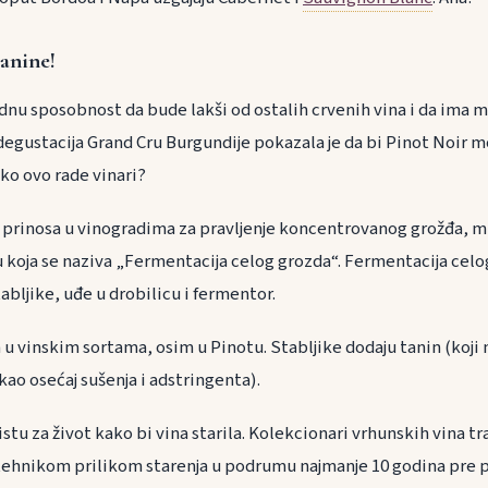
anine!
dnu sposobnost da bude lakši od ostalih crvenih vina i da ima m
gustacija Grand Cru Burgundije pokazala je da bi Pinot Noir m
ko ovo rade vinari?
 prinosa u vinogradima za pravljenje koncentrovanog grožđa, 
u koja se naziva „Fermentacija celog grozda“. Fermentacija celo
tabljike, uđe u drobilicu i fermentor.
 u vinskim sortama, osim u Pinotu. Stabljike dodaju tanin (koji
 kao osećaj sušenja i adstringenta).
stu za život kako bi vina starila. Kolekcionari vrhunskih vina tr
hnikom prilikom starenja u podrumu najmanje 10 godina pre pi