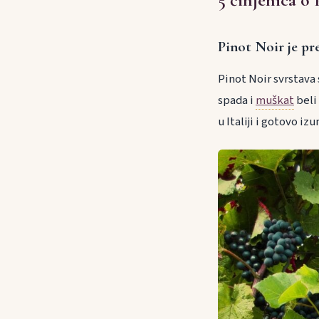
Pinot Noir je pr
Pinot Noir svrstava
spada i
muškat
beli
u Italiji i gotovo i