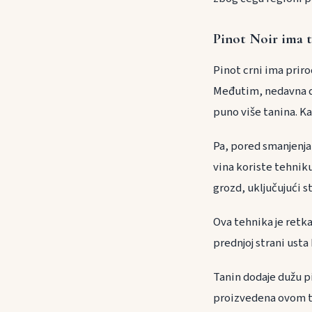
Pinot Noir ima t
Pinot crni ima priro
Međutim, nedavna de
puno više tanina. Ka
Pa, pored smanjenja
vina koriste tehnik
grozd, uključujući s
Ova tehnika je retka
prednjoj strani usta
Tanin dodaje dužu pi
proizvedena ovom te