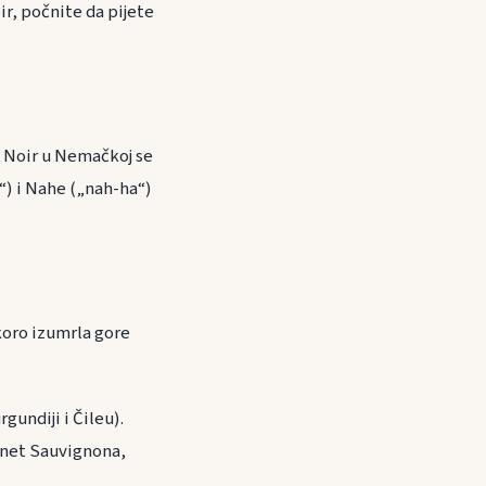
ir, počnite da pijete
t Noir u Nemačkoj se
e“) i Nahe („nah-ha“)
skoro izumrla gore
gundiji i Čileu).
ernet Sauvignona,