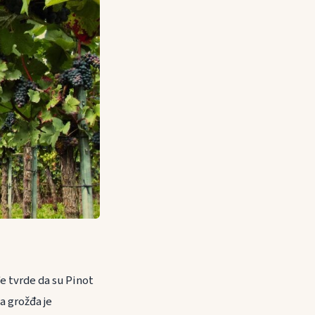
e tvrde da su Pinot
a grožđa je