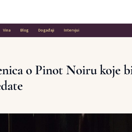
Vina
Blog
Događaji
Intervjui
enica o Pinot Noiru koje b
edate