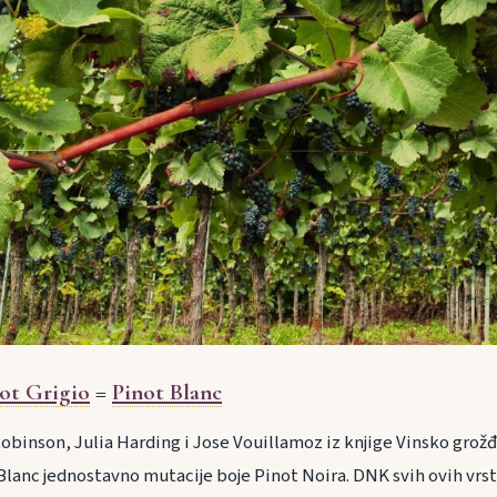
ot Grigio
=
Pinot Blanc
Robinson, Julia Harding i Jose Vouillamoz iz knjige Vinsko grožđ
t Blanc jednostavno mutacije boje Pinot Noira. DNK svih ovih vrst