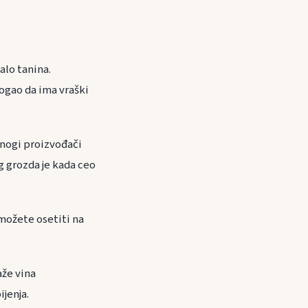
alo tanina.
ogao da ima vraški
mnogi proizvođači
g grozda je kada ceo
 možete osetiti na
aže vina
jenja.