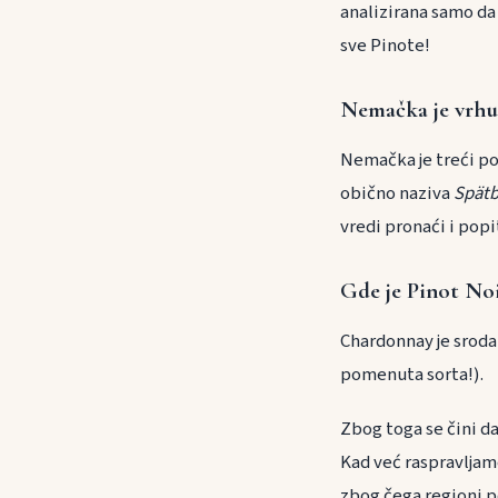
analizirana samo da 
sve Pinote!
Nemačka je vrhu
Nemačka je treći po
obično naziva
Sp
ät
vredi pronaći i popit
Gde je Pinot Noir
Chardonnay je srodan
pomenuta sorta!).
Zbog toga se čini da
Kad već raspravljam
zbog čega regioni p