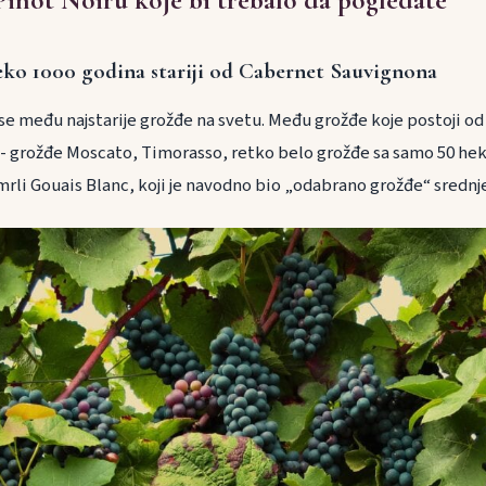
eko 1000 godina stariji od Cabernet Sauvignona
 se među najstarije grožđe na svetu. Među grožđe koje postoji o
 - grožđe Moscato, Timorasso, retko belo grožđe sa samo 50 he
zumrli Gouais Blanc, koji je navodno bio „odabrano grožđe“ srednj