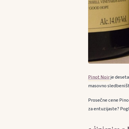
Pinot Noir
je deseta
masovno sledbeništv
Prosečne cene Pinot
za entuzijaste? Pogl
5 činjenica o