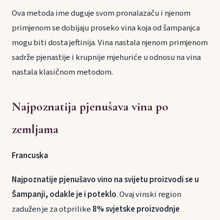
Ova metoda ime duguje svom pronalazaču i njenom
primjenom se dobijaju proseko vina koja od šampanjca
mogu biti dosta jeftinija. Vina nastala njenom primjenom
sadrže pjenastije i krupnije mjehuriće u odnosu na vina
nastala klasičnom metodom.
Najpoznatija pjenušava vina po
zemljama
Francuska
Najpoznatije pjenušavo vino na svijetu proizvodi se u
Šampanji, odakle je i poteklo
. Ovaj vinski region
zadužen je za otprilike
8% svjetske proizvodnje