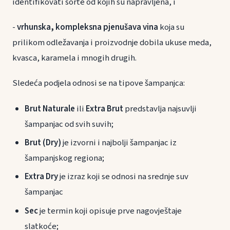
identifikovati sorte od kojih su napravljena, i
-
vrhunska, kompleksna pjenušava vina
koja su
prilikom odležavanja i proizvodnje dobila ukuse meda,
kvasca, karamela i mnogih drugih.
Sledeća podjela odnosi se na tipove šampanjca:
Brut Naturale
ili
Extra Brut
predstavlja najsuvlji
šampanjac od svih suvih;
Brut (Dry)
je izvorni i najbolji šampanjac iz
šampanjskog regiona;
Extra Dry
je izraz koji se odnosi na srednje suv
šampanjac
Sec
je termin koji
opisuje prve nagovještaje
slatkoće;