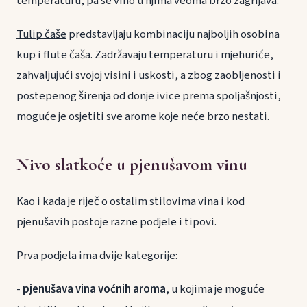
temperaturu, pa se vino u njima veoma brzo zagrijava.
Tulip čaše
predstavljaju kombinaciju najboljih osobina
kup i flute čaša. Zadržavaju temperaturu i mjehuriće,
zahvaljujući svojoj visini i uskosti, a zbog zaobljenosti i
postepenog širenja od donje ivice prema spoljašnjosti,
moguće je osjetiti sve arome koje neće brzo nestati.
Nivo slatkoće u pjenušavom vinu
Kao i kada je riječ o ostalim stilovima vina i kod
pjenušavih postoje razne podjele i tipovi.
Prva podjela ima dvije kategorije:
-
pjenušava vina voćnih aroma
, u kojima je moguće