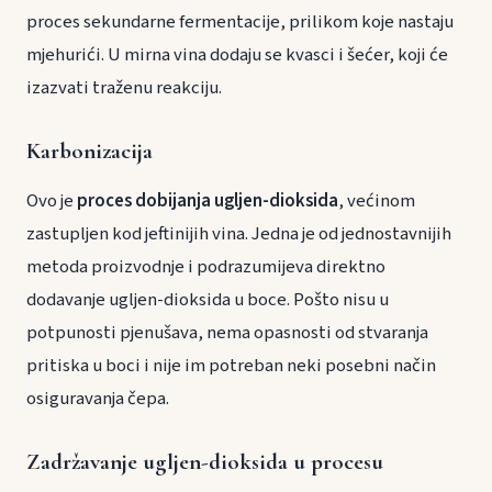
proces sekundarne fermentacije, prilikom koje nastaju
mjehurići. U mirna vina dodaju se kvasci i šećer, koji će
izazvati traženu reakciju.
Karbonizacija
Ovo je
proces dobijanja ugljen-dioksida
, većinom
zastupljen kod jeftinijih vina. Jedna je od jednostavnijih
metoda proizvodnje i podrazumijeva direktno
dodavanje ugljen-dioksida u boce. Pošto nisu u
potpunosti pjenušava, nema opasnosti od stvaranja
pritiska u boci i nije im potreban neki posebni način
osiguravanja čepa.
Zadržavanje ugljen-dioksida u procesu