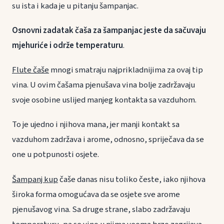
su ista i kada je u pitanju šampanjac.
Osnovni zadatak čaša za šampanjac jeste da sačuvaju
mjehuriće i održe temperaturu
.
Flute čaše
mnogi smatraju najprikladnijima za ovaj tip
vina. U ovim čašama pjenušava vina bolje zadržavaju
svoje osobine uslijed manjeg kontakta sa vazduhom.
To je ujedno i njihova mana, jer manji kontakt sa
vazduhom zadržava i arome, odnosno, spriječava da se
one u potpunosti osjete.
Šampanj kup
čaše danas nisu toliko česte, iako njihova
široka forma omogućava da se osjete sve arome
pjenušavog vina. Sa druge strane, slabo zadržavaju