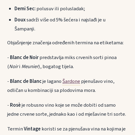
Demi Sec:
polusuv ili polusladak;
Doux
sadrži više od 5% šećera i najslađi je u
Šampanji.
Objašnjenje značenja određenih termina na etiketama:
-
Blanc de Noir
predstavlja miks crvenih sorti pinoa
(
Noir
i
Meunier
), bogatog tijela.
-
Blanc de Blanc
je lagano
Šardone
pjenušavo vino,
odličan u kombinaciji sa plodovima mora.
-
Rosè
je robusno vino koje se može dobiti od samo
jedne crvene sorte, jednako kao i od mješavine tri sorte.
Termin
Vintage
koristi se za pjenušava vina na kojima je