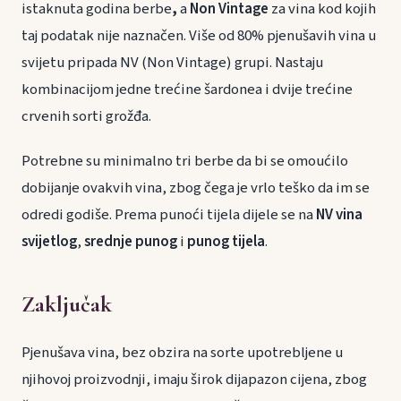
istaknuta godina berbe
,
a
Non Vintage
za vina kod kojih
taj podatak nije naznačen. Više od 80% pjenušavih vina u
svijetu pripada NV (Non Vintage) grupi. Nastaju
kombinacijom jedne trećine šardonea i dvije trećine
crvenih sorti grožđa.
Potrebne su minimalno tri berbe da bi se omoućilo
dobijanje ovakvih vina, zbog čega je vrlo teško da im se
odredi godiše. Prema punoći tijela dijele se na
NV vina
svijetlog
,
srednje punog
i
punog tijela
.
Zaključak
Pjenušava vina, bez obzira na sorte upotrebljene u
njihovoj proizvodnji, imaju širok dijapazon cijena, zbog