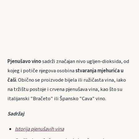
Pjenušavo vino
sadrži značajan nivo ugljen-dioksida, od
kojeg i potiče njegova osobina
stvaranja mjehurića u
čaši
. Obično se proizvode bijela ili ružičasta vina, iako
na tržištu postoje i crvena pjenušava vina, kao što su
italijanski "Bračeto" ili Špansko "Cava" vino.
Sadržaj
:
Istorija pjenušavih vina