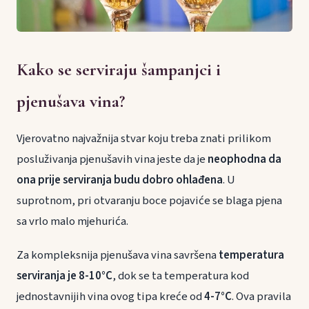
Kako se serviraju šampanjci i
pjenušava vina?
Vjerovatno najvažnija stvar koju treba znati prilikom
posluživanja pjenušavih vina jeste da je
neophodna da
ona prije serviranja budu dobro ohlađena
. U
suprotnom, pri otvaranju boce pojaviće se blaga pjena
sa vrlo malo mjehurića.
Za kompleksnija pjenušava vina savršena
temperatura
serviranja je 8-10°C
, dok se ta temperatura kod
jednostavnijih vina ovog tipa kreće od
4-7°C
. Ova pravila