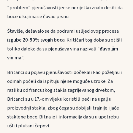
"problem" pjenušavosti jer se nerijetko znalo desiti da
boce u kojima se čuvao prsnu.
Štaviše, dešavalo se da podrumi uslijed ovog procesa
izgube 20-90% svojih boca
. Kritičari tog doba su otišli
toliko daleko da su pjenušava vina nazivali "
đavoljim
vinima
".
Britanci su pojavu pjenušavosti dočekali kao poželjnu i
odmah počeli da ispituju njene moguće uzroke. Za
razliku od francuskog stakla zagrijevanog drvetom,
Britanci su u 17.-om vijeku koristili peći na ugalj u
proizvodnji stakla, zbog čega su dobijali trajnije i jače
staklene boce. Bitna je i informacija da su u upotrebu
ušli i plutani čepovi.