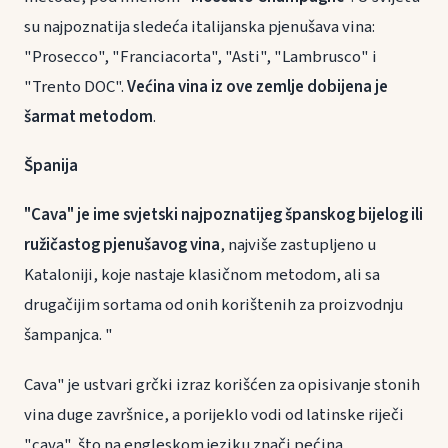
su najpoznatija sledeća italijanska pjenušava vina:
"Prosecco", "Franciacorta", "Asti", "Lambrusco" i
"Trento DOC".
Većina vina iz ove zemlje dobijena je
šarmat metodom
.
Španija
"Cava" je ime svjetski najpoznatijeg španskog bijelog ili
ružičastog pjenušavog vina
, najviše zastupljeno u
Kataloniji, koje nastaje klasičnom metodom, ali sa
drugačijim sortama od onih korištenih za proizvodnju
šampanjca. "
Cava" je ustvari grčki izraz korišćen za opisivanje stonih
vina duge završnice, a porijeklo vodi od latinske riječi
"cava", što na engleskom jeziku znači pećina.