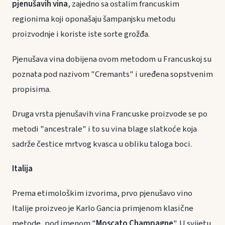
pjenušavih vina
, zajedno sa ostalim francuskim
regionima koji oponašaju šampanjsku metodu
proizvodnje i koriste iste sorte grožđa.
Pjenušava vina dobijena ovom metodom u Francuskoj su
poznata pod nazivom "Cremants" i uređena sopstvenim
propisima.
Druga vrsta pjenušavih vina Francuske proizvode se po
metodi "ancestrale" i to su vina blage slatkoće koja
sadrže čestice mrtvog kvasca u obliku taloga boci.
Italija
Prema etimološkim izvorima, prvo pjenušavo vino
Italije proizveo je Karlo Gancia primjenom klasične
metode, pod imenom "
Moscato Champagne
". U svijetu