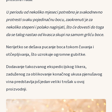
U periodu od nekoliko mjeseci potrebno je svakodnevno
protresti svaku pojedinačnu bocu, zaokrenuti je za
nekoliko stepeni i polako naginjati, što će dovesti do toga
da se talog nastao od kvasca skupi na samom grliću boce.
Nerijetko se dešava pucanje boca tokom čuvanja i
otčepljivanja, što uzrokuje ogromne gubitke.
Dodavanje takozvanog ekspedicijskog likera,
zaduženog za oblikovanje konačnog ukusa pjenušavog
vina predstavlja još jedan veliki trošak u ovoj
proizvodnji.