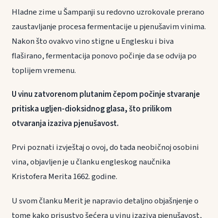
Hladne zime u Šampanji su redovno uzrokovale prerano
zaustavljanje procesa fermentacije u pjenušavim vinima.
Nakon što ovakvo vino stigne u Englesku i biva
flaširano, fermentacija ponovo počinje da se odvija po
toplijem vremenu.
U vinu zatvorenom plutanim čepom počinje stvaranje
pritiska ugljen-dioksidnog glasa, što prilikom
otvaranja izaziva pjenušavost.
Prvi poznati izvještaj o ovoj, do tada neobičnoj osobini
vina, objavljen je u članku engleskog naučnika
Kristofera Merita 1662. godine.
U svom članku Merit je napravio detaljno objašnjenje o
tome kako prisustvo šećera u vinu izaziva pjenušavost,