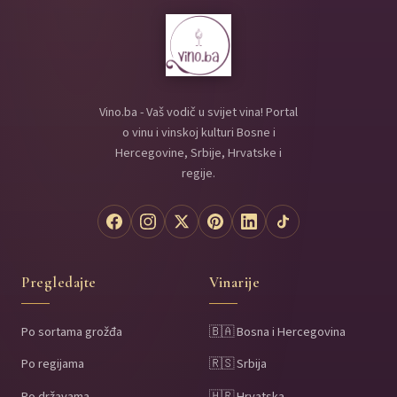
Vino.ba - Vaš vodič u svijet vina! Portal
o vinu i vinskoj kulturi Bosne i
Hercegovine, Srbije, Hrvatske i
regije.
Pregledajte
Vinarije
Po sortama grožđa
🇧🇦 Bosna i Hercegovina
Po regijama
🇷🇸 Srbija
Po državama
🇭🇷 Hrvatska