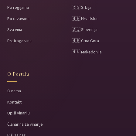
Po regijama
🇷🇸 Srbija
Po državama
🇭🇷 Hrvatska
Sva vina
🇸🇮 Slovenija
Pretraga vina
🇲🇪 Crna Gora
🇲🇰 Makedonija
O Portalu
O nama
Kontakt
Upiši vinariju
Članarina za vinarije
Piši za nas