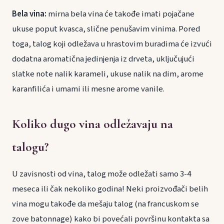
Bela vina:
mirna bela vina će takođe imati pojačane
ukuse poput kvasca, slične penušavim vinima. Pored
toga, talog koji odležava u hrastovim buradima će izvući
dodatna aromatična jedinjenja iz drveta, uključujući
slatke note nalik karameli, ukuse nalik na dim, arome
karanfilića i umami ili mesne arome vanile.
Koliko dugo vina odležavaju na
talogu?
U zavisnosti od vina, talog može odležati samo 3-4
meseca ili čak nekoliko godina! Neki proizvođači belih
vina mogu takođe da mešaju talog (na francuskom se
zove batonnage) kako bi povećali površinu kontakta sa