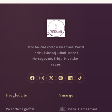
Vino.ba - Vaš vodič u svijet vina! Portal
o vinu i vinskoj kulturi Bosne i
Hercegovine, Srbije, Hrvatske i
regije.
Pregledajte
Vinarije
Po sortama grožđa
🇧🇦 Bosna i Hercegovina