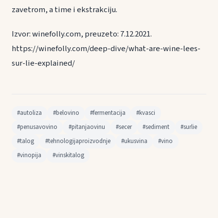
zavetrom, a time i ekstrakciju.
Izvor: winefolly.com, preuzeto: 7.12.2021.
https://winefolly.com/deep-dive/what-are-wine-lees-
sur-lie-explained/
#autoliza
#belovino
#fermentacija
#kvasci
#penusavovino
#pitanjaovinu
#secer
#sediment
#surlie
#talog
#tehnologijaproizvodnje
#ukusvina
#vino
#vinopija
#vinskitalog