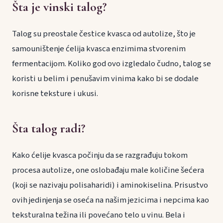
Šta je vinski talog?
Talog su preostale čestice kvasca od autolize, što je
samouništenje ćelija kvasca enzimima stvorenim
fermentacijom. Koliko god ovo izgledalo čudno, talog se
koristi u belim i penušavim vinima kako bi se dodale
korisne teksture i ukusi.
Šta talog radi?
Kako ćelije kvasca počinju da se razgrađuju tokom
procesa autolize, one oslobađaju male količine šećera
(koji se nazivaju polisaharidi) i aminokiselina. Prisustvo
ovih jedinjenja se oseća na našim jezicima i nepcima kao
teksturalna težina ili povećano telo u vinu. Bela i