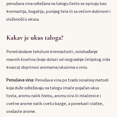
penušava vina odležana na talogu često se opisuju kao
kremastija, bogatija, punijeg tela ili sa većom dubinom i
složenošću ukusa.
Kakav je ukus taloga?
Pored dodane teksture kremastosti, oslobađanje
masnih kiselina (koje dolazi od razgradnje ćelijskog zida
kvasca) doprinosi aromama/ukusima u vinu.
Penušava vina:
Penušava vina po tradicionalnoj metodi
koja duže odležavaju na talogu imaće pojačan ukus
tosta, aromu nalik hlebu, aromu sira ili mlaćenice i
cvetne arome nalik cvetu bazge, a ponekad i slatke,
orašaste arome.