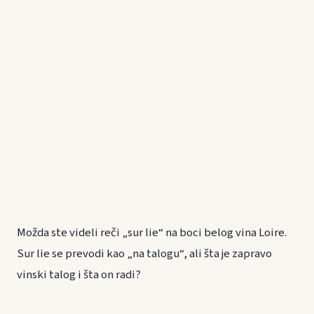
Možda ste videli reči „sur lie“ na boci belog vina Loire.
Sur lie se prevodi kao „na talogu“, ali šta je zapravo
vinski talog i šta on radi?