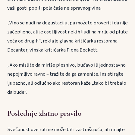
vaši gosti popili pola čaše neispravnog vina.
„Vino se nudi na degustaciju, pa možete proveriti da nije
začepljeno, ali je osetljivost nekih ljudi na mrlju od plute
veća od drugih“, rekla je glavna kritičarka restorana
Decanter, vinska kritičarka Fiona Beckett.
„Ako mislite da miriše plesnivo, buđavo ili jednostavno
nepojmljivo ravno – tražite da ga zamenite. Insistirajte
ljubazno, ali odlučno ako restoran kaže „tako bi trebalo
da bude“.
Poslednje zlatno pravilo
Svečanost ove rutine može biti zastrašujuća, ali imajte