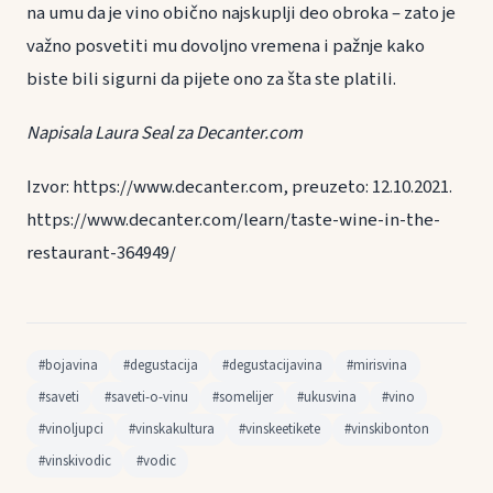
na umu da je vino obično najskuplji deo obroka – zato je
važno posvetiti mu dovoljno vremena i pažnje kako
biste bili sigurni da pijete ono za šta ste platili.
Napisala Laura Seal za Decanter.com
Izvor: https://www.decanter.com, preuzeto: 12.10.2021.
https://www.decanter.com/learn/taste-wine-in-the-
restaurant-364949/
#bojavina
#degustacija
#degustacijavina
#mirisvina
#saveti
#saveti-o-vinu
#somelijer
#ukusvina
#vino
#vinoljupci
#vinskakultura
#vinskeetikete
#vinskibonton
#vinskivodic
#vodic