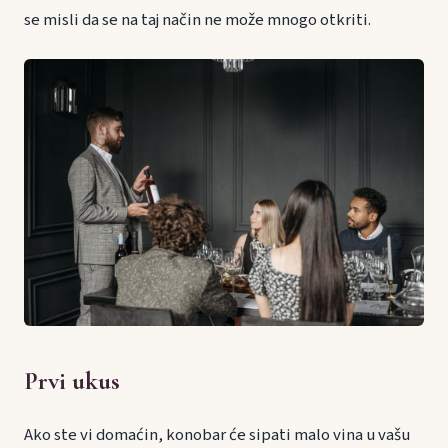
se misli da se na taj način ne može mnogo otkriti.
Prvi ukus
Ako ste vi domaćin, konobar će sipati malo vina u vašu