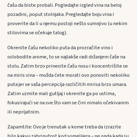
čašu da biste probali. Pogledajte izgled vina na beloj
pozadini, poput stolnjaka. Pregledajte boju vina i
proverite da li u njemu postoji nešto sumnjivo (u nekim
stilovima se očekuje talog).
Okrenite čašu nekoliko puta da prozračite vino i
oslobodite arome, to se najlakše radi držanjem čaše na
stolu. Zatim brzo prinesite čašu nosu i koncentrišite se
na miris vina – možda ćete morati ovo ponoviti nekoliko
puta jer se vaša percepcija različitih mirisa brzo umara.
Zatim uzmite mali gutljaj i okrenite ga po ustima,
fokusirajući se na sve što vam se čini nimalo očekivanim
ili neprijatnim.
Zapamtite: Ovo je trenutak u kome treba da izrazite
bilo kakvu zabrinutost kod somelijera – ne onda kada su