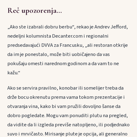
Reč upozorenja…
„Ako ste izabrali dobru berbu“, rekao je Andrev Jefford,
nedeljni kolumnista Decanter.com i regionalni
predsedavajući DVVA za Francusku, „ali restoran otkrije
da im je ponestalo, može biti uobičajeno da vas
pokušaju omesti narednom godinom a da vam to ne
kažu.“
Ako se servira pravilno, konobar ili somelijer treba da
drže bocu okrenutu prema vama tokom prezentacije i
otvaranja vina, kako bi vam pružili dovoljno šanse da
dobro pogledate. Mogu vam ponuditi plutu na pregled,
da vidite da li izgleda previše natopljeno, ili podjednako
suvo i mrvičasto. Mirisanje plute je opcija, ali generalno