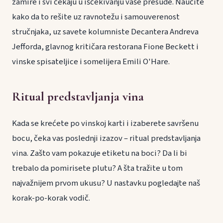
zamire i svi čekaju u iščekivanju vaše presude. Naučite
kako da to rešite uz ravnotežu i samouverenost
stručnjaka, uz savete kolumniste Decantera Andreva
Jefforda, glavnog kritičara restorana Fione Beckett i
vinske spisateljice i somelijera Emili O'Hare.
Ritual predstavljanja vina
Kada se krećete po vinskoj karti i izaberete savršenu
bocu, čeka vas poslednji izazov – ritual predstavljanja
vina. Zašto vam pokazuje etiketu na boci? Da li bi
trebalo da pomirisete plutu? A šta tražite u tom
najvažnijem prvom ukusu? U nastavku pogledajte naš
korak-po-korak vodič.