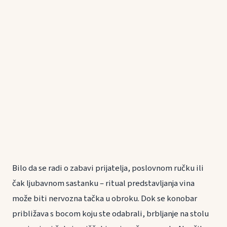
Bilo da se radi o zabavi prijatelja, poslovnom ručku ili
čak ljubavnom sastanku – ritual predstavljanja vina
može biti nervozna tačka u obroku. Dok se konobar
približava s bocom koju ste odabrali, brbljanje na stolu