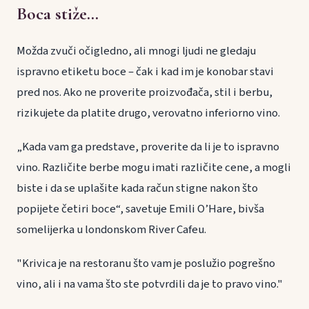
Boca stiže...
Možda zvuči očigledno, ali mnogi ljudi ne gledaju
ispravno etiketu boce – čak i kad im je konobar stavi
pred nos. Ako ne proverite proizvođača, stil i berbu,
rizikujete da platite drugo, verovatno inferiorno vino.
„Kada vam ga predstave, proverite da li je to ispravno
vino. Različite berbe mogu imati različite cene, a mogli
biste i da se uplašite kada račun stigne nakon što
popijete četiri boce“, savetuje Emili O’Hare, bivša
somelijerka u londonskom River Cafeu.
"Krivica je na restoranu što vam je poslužio pogrešno
vino, ali i na vama što ste potvrdili da je to pravo vino."