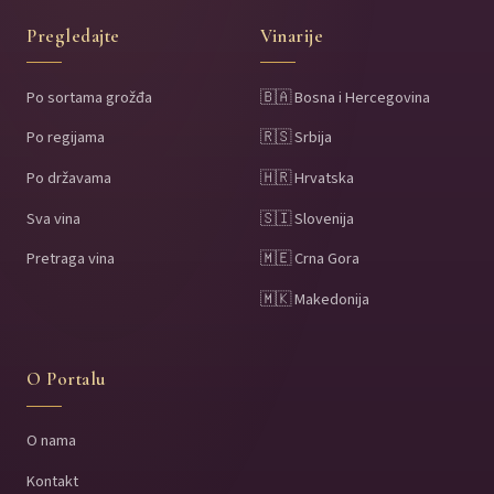
Pregledajte
Vinarije
Po sortama grožđa
🇧🇦 Bosna i Hercegovina
Po regijama
🇷🇸 Srbija
Po državama
🇭🇷 Hrvatska
Sva vina
🇸🇮 Slovenija
Pretraga vina
🇲🇪 Crna Gora
🇲🇰 Makedonija
O Portalu
O nama
Kontakt