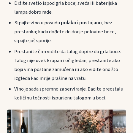
Držite svetlo ispod grla boce; sveća ili baterijska
lampa dobro rade.
Sipajte vino u posudu
polako i postojano
, bez
prestanka; kada dođete do donje polovine boce,
sipajte još sporije.
Prestanite čim vidite da talog dopire do grla boce.
Talog nije uvek krupan i očigledan; prestanite ako
boja vina postane zamućena ili ako vidite ono što
izgleda kao mrlje prašine na vratu.
Vino je sada spremno za serviranje. Bacite preostalu
količinu tečnosti ispunjenu talogom u boci.