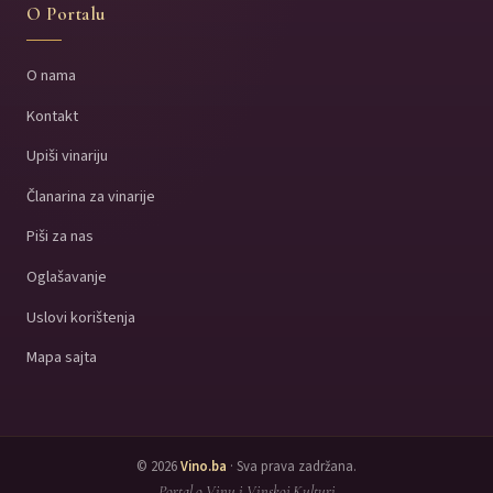
O Portalu
O nama
Kontakt
Upiši vinariju
Članarina za vinarije
Piši za nas
Oglašavanje
Uslovi korištenja
Mapa sajta
© 2026
Vino.ba
· Sva prava zadržana.
Portal o Vinu i Vinskoj Kulturi