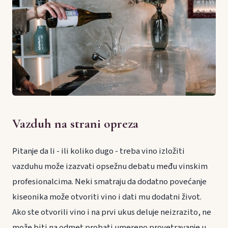
Vazduh na strani opreza
Pitanje da li - ili koliko dugo - treba vino izložiti
vazduhu može izazvati opsežnu debatu među vinskim
profesionalcima. Neki smatraju da dodatno povećanje
kiseonika može otvoriti vino i dati mu dodatni život.
Ako ste otvorili vino i na prvi ukus deluje neizrazito, ne
može biti na odmet probati umereno provetravanje u