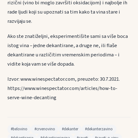
rizični (vino bi moglo završiti oksidacijom) i najbolje ih
rade ljudi koji su upoznati sa tim kako ta vina stare i
razvijaju se.
Ako ste znatiželjni, eksperimentišite sami sa više boca
istog vina – jedne dekantirane, a druge ne, ili flaše
dekantirane u različitim vremenskim periodima – i
vidite koja vam se više dopada.
Izvor: www.winespectator.com, preuzeto: 30.7.2021.
https://www.winespectator.com/articles/how-to-
serve-wine-decanting
#belovino
#crvenovino
#dekanter
#dekanterzavino