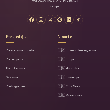
Hercegovine, Srbije, Hrvatske i
regije.
Pregledajte
Vinarije
Po sortama grožđa
🇧🇦 Bosna i Hercegovina
Po regijama
🇷🇸 Srbija
Po državama
🇭🇷 Hrvatska
Sva vina
🇸🇮 Slovenija
Pretraga vina
🇲🇪 Crna Gora
🇲🇰 Makedonija