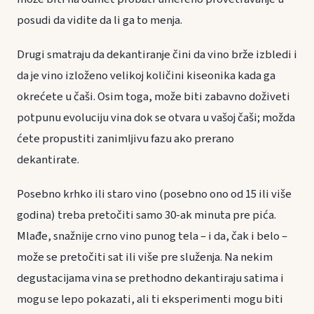
posudi da vidite da li ga to menja.
Drugi smatraju da dekantiranje čini da vino brže izbledi i
da je vino izloženo velikoj količini kiseonika kada ga
okrećete u čaši. Osim toga, može biti zabavno doživeti
potpunu evoluciju vina dok se otvara u vašoj čaši; možda
ćete propustiti zanimljivu fazu ako prerano
dekantirate.
Posebno krhko ili staro vino (posebno ono od 15 ili više
godina) treba pretočiti samo 30-ak minuta pre pića.
Mlađe, snažnije crno vino punog tela – i da, čak i belo –
može se pretočiti sat ili više pre služenja. Na nekim
degustacijama vina se prethodno dekantiraju satima i
mogu se lepo pokazati, ali ti eksperimenti mogu biti