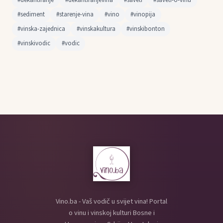
#dekantiranje
#dekantiranjevina
#saveti
#saveti-o-vinu
#sediment
#starenje-vina
#vino
#vinopija
#vinska-zajednica
#vinskakultura
#vinskibonton
#vinskivodic
#vodic
Vino.ba - Vaš vodič u svijet vina! Portal
o vinu i vinskoj kulturi Bosne i