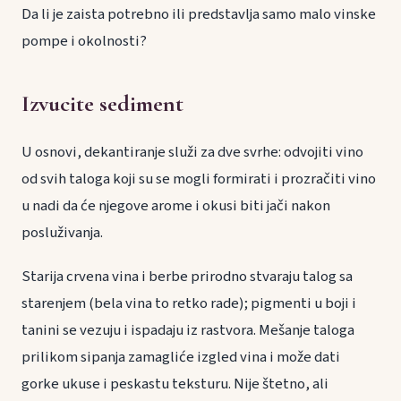
Da li je zaista potrebno ili predstavlja samo malo vinske
pompe i okolnosti?
Izvucite sediment
U osnovi, dekantiranje služi za dve svrhe: odvojiti vino
od svih taloga koji su se mogli formirati i prozračiti vino
u nadi da će njegove arome i okusi biti jači nakon
posluživanja.
Starija crvena vina i berbe prirodno stvaraju talog sa
starenjem (bela vina to retko rade); pigmenti u boji i
tanini se vezuju i ispadaju iz rastvora. Mešanje taloga
prilikom sipanja zamagliće izgled vina i može dati
gorke ukuse i peskastu teksturu. Nije štetno, ali