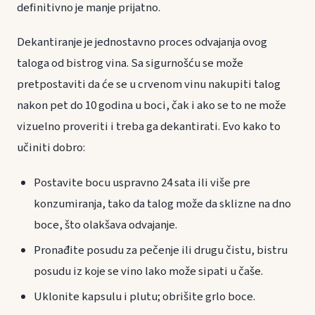
definitivno je manje prijatno.
Dekantiranje je jednostavno proces odvajanja ovog
taloga od bistrog vina. Sa sigurnošću se može
pretpostaviti da će se u crvenom vinu nakupiti talog
nakon pet do 10 godina u boci, čak i ako se to ne može
vizuelno proveriti i treba ga dekantirati. Evo kako to
učiniti dobro:
Postavite bocu uspravno 24 sata ili više pre
konzumiranja, tako da talog može da sklizne na dno
boce, što olakšava odvajanje.
Pronađite posudu za pečenje ili drugu čistu, bistru
posudu iz koje se vino lako može sipati u čaše.
Uklonite kapsulu i plutu; obrišite grlo boce.