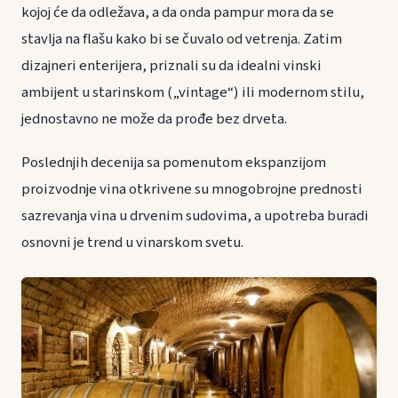
kojoj će da odležava, a da onda pampur mora da se
stavlja na flašu kako bi se čuvalo od vetrenja. Zatim
dizajneri enterijera, priznali su da idealni vinski
ambijent u starinskom („vintage“) ili modernom stilu,
jednostavno ne može da prođe bez drveta.
Poslednjih decenija sa pomenutom ekspanzijom
proizvodnje vina otkrivene su mnogobrojne prednosti
sazrevanja vina u drvenim sudovima, a upotreba buradi
osnovni je trend u vinarskom svetu.