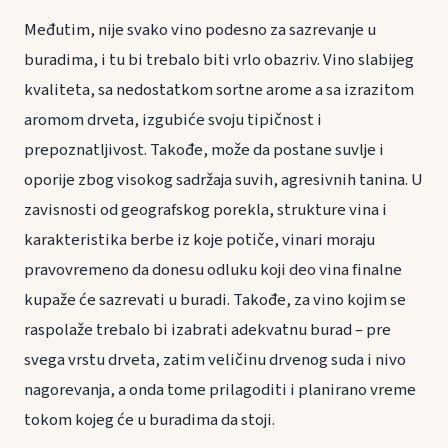
Međutim, nije svako vino podesno za sazrevanje u
buradima, i tu bi trebalo biti vrlo obazriv. Vino slabijeg
kvaliteta, sa nedostatkom sortne arome a sa izrazitom
aromom drveta, izgubiće svoju tipičnost i
prepoznatljivost. Takođe, može da postane suvlje i
oporije zbog visokog sadržaja suvih, agresivnih tanina. U
zavisnosti od geografskog porekla, strukture vina i
karakteristika berbe iz koje potiče, vinari moraju
pravovremeno da donesu odluku koji deo vina finalne
kupaže će sazrevati u buradi. Takođe, za vino kojim se
raspolaže trebalo bi izabrati adekvatnu burad – pre
svega vrstu drveta, zatim veličinu drvenog suda i nivo
nagorevanja, a onda tome prilagoditi i planirano vreme
tokom kojeg će u buradima da stoji.