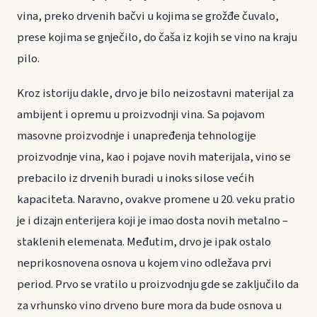
vina, preko drvenih bačvi u kojima se grožđe čuvalo,
prese kojima se gnječilo, do čaša iz kojih se vino na kraju
pilo.
Kroz istoriju dakle, drvo je bilo neizostavni materijal za
ambijent i opremu u proizvodnji vina. Sa pojavom
masovne proizvodnje i unapređenja tehnologije
proizvodnje vina, kao i pojave novih materijala, vino se
prebacilo iz drvenih buradi u inoks silose većih
kapaciteta. Naravno, ovakve promene u 20. veku pratio
je i dizajn enterijera koji je imao dosta novih metalno –
staklenih elemenata. Međutim, drvo je ipak ostalo
neprikosnovena osnova u kojem vino odležava prvi
period. Prvo se vratilo u proizvodnju gde se zaključilo da
za vrhunsko vino drveno bure mora da bude osnova u