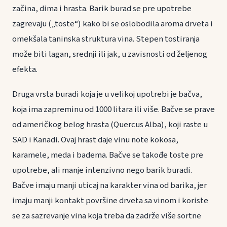
začina, dima i hrasta. Barik burad se pre upotrebe
zagrevaju („toste“) kako bi se oslobodila aroma drveta i
omekšala taninska struktura vina. Stepen tostiranja
može biti lagan, srednji ili jak, u zavisnosti od željenog
efekta.
Druga vrsta buradi koja je u velikoj upotrebi je bačva,
koja ima zapreminu od 1000 litara ili više. Bačve se prave
od američkog belog hrasta (Quercus Alba), koji raste u
SAD i Kanadi. Ovaj hrast daje vinu note kokosa,
karamele, meda i badema. Bačve se takođe toste pre
upotrebe, ali manje intenzivno nego barik buradi.
Bačve imaju manji uticaj na karakter vina od barika, jer
imaju manji kontakt površine drveta sa vinom i koriste
se za sazrevanje vina koja treba da zadrže više sortne