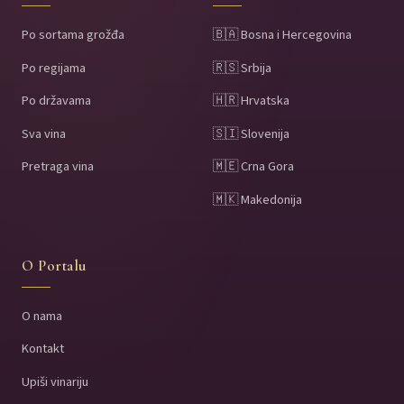
Po sortama grožđa
🇧🇦 Bosna i Hercegovina
Po regijama
🇷🇸 Srbija
Po državama
🇭🇷 Hrvatska
Sva vina
🇸🇮 Slovenija
Pretraga vina
🇲🇪 Crna Gora
🇲🇰 Makedonija
O Portalu
O nama
Kontakt
Upiši vinariju