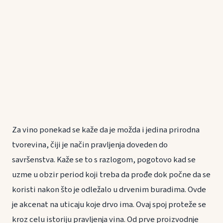
Za vino ponekad se kaže da je možda i jedina prirodna
tvorevina, čiji je način pravljenja doveden do
savršenstva. Kaže se to s razlogom, pogotovo kad se
uzme u obzir period koji treba da prođe dok počne da se
koristi nakon što je odležalo u drvenim buradima. Ovde
je akcenat na uticaju koje drvo ima. Ovaj spoj proteže se
kroz celu istoriju pravljenja vina. Od prve proizvodnje