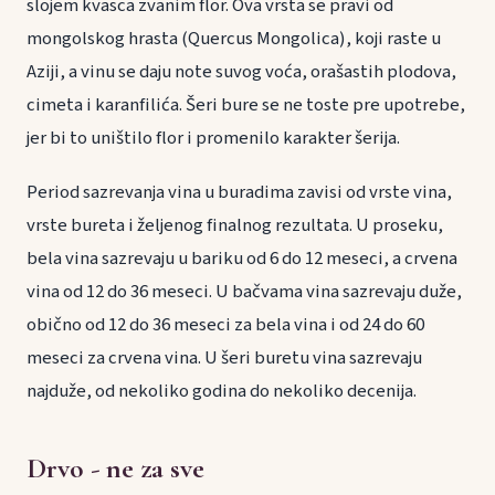
slojem kvasca zvanim flor. Ova vrsta se pravi od
mongolskog hrasta (Quercus Mongolica), koji raste u
Aziji, a vinu se daju note suvog voća, orašastih plodova,
cimeta i karanfilića. Šeri bure se ne toste pre upotrebe,
jer bi to uništilo flor i promenilo karakter šerija.
Period sazrevanja vina u buradima zavisi od vrste vina,
vrste bureta i željenog finalnog rezultata. U proseku,
bela vina sazrevaju u bariku od 6 do 12 meseci, a crvena
vina od 12 do 36 meseci. U bačvama vina sazrevaju duže,
obično od 12 do 36 meseci za bela vina i od 24 do 60
meseci za crvena vina. U šeri buretu vina sazrevaju
najduže, od nekoliko godina do nekoliko decenija.
Drvo - ne za sve