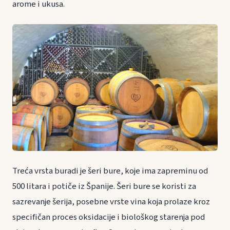
arome i ukusa.
Treća vrsta buradi je šeri bure, koje ima zapreminu od
500 litara i potiče iz Španije. Šeri bure se koristi za
sazrevanje šerija, posebne vrste vina koja prolaze kroz
specifičan proces oksidacije i biološkog starenja pod