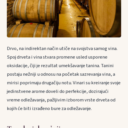
Drvo, na indirektan način utiče na svojstva samog vina.
Spoj drveta i vina stvara promene usled usporene
oksidacije, čiji je rezultat umekšavanje tanina. Tanini
postaju nežniji u odnosu na početak sazrevanja vina, a
mirisi poprimaju drugačiju notu. Vinari su kreiranje svoje
jedinstvene arome doveli do perfekcije, dozirajući
vreme odležavanja, pažljivim izborom vrste drveta od
kojih će biti izrađeno bure za odležavanje.