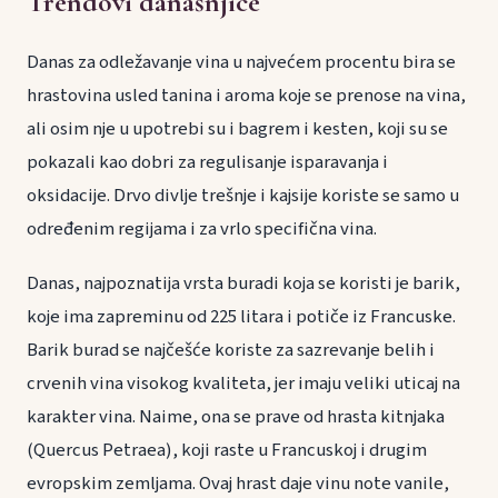
Trendovi današnjice
Danas za odležavanje vina u najvećem procentu bira se
hrastovina usled tanina i aroma koje se prenose na vina,
ali osim nje u upotrebi su i bagrem i kesten, koji su se
pokazali kao dobri za regulisanje isparavanja i
oksidacije. Drvo divlje trešnje i kajsije koriste se samo u
određenim regijama i za vrlo specifična vina.
Danas, najpoznatija vrsta buradi koja se koristi je barik,
koje ima zapreminu od 225 litara i potiče iz Francuske.
Barik burad se najčešće koriste za sazrevanje belih i
crvenih vina visokog kvaliteta, jer imaju veliki uticaj na
karakter vina. Naime, ona se prave od hrasta kitnjaka
(Quercus Petraea), koji raste u Francuskoj i drugim
evropskim zemljama. Ovaj hrast daje vinu note vanile,