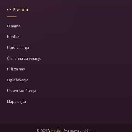
O Portalu
O nama
Kontakt
Upiši vinariju
Članarina za vinarije
Piši za nas
Oglašavanje
Uslovi korištenja
Mapa sajta
© 2026
Vino.ba
· Sva prava zadržana.