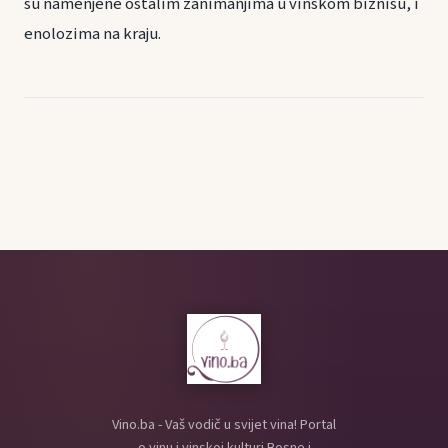
su namenjene ostalim zanimanjima u vinskom biznisu, i
enolozima na kraju.
Vino.ba - Vaš vodič u svijet vina! Portal
o vinu i vinskoj kulturi Bosne i