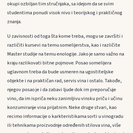
okupi ozbiljan tim stručnjaka, sa idejom da se svim
studentima ponudi visok nivo i teorijskog i praktičnog
znanja.
U zavisnosti od toga šta kome treba, mogu se završiti i
različiti kursevi na temu somelijerstva, kao i različite
Master studije na temu enologije. Jako je samo važno na
kraju razlikovati bitne pojmove. Posao somelijera
uglavnom treba da bude usmeren na ugostiteljske
objekte i na praktičan rad, servis vina i ostalo. Takođe,
njegov posao je i da zabavi ljude dok im preporučuje
vino, da im ispriča neku zanimljivu vinsku priču i učinu
konzumiranje vina prijatnim. Neke druge stvari, kao
recimo informacije o karkteristikama sorti u vinogradu
ili tehnikama proizvodnje određenih stilova vina, više