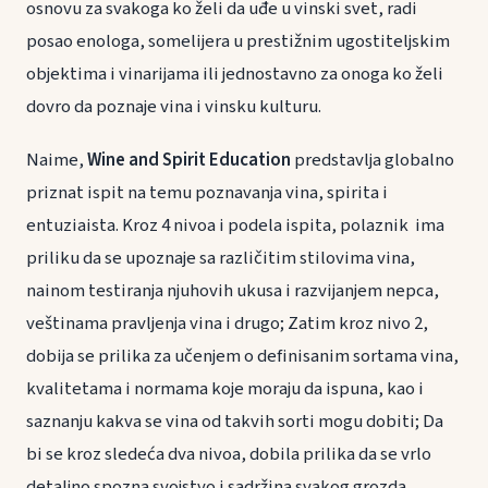
osnovu za svakoga ko želi da uđe u vinski svet, radi
posao enologa, somelijera u prestižnim ugostiteljskim
objektima i vinarijama ili jednostavno za onoga ko želi
dovro da poznaje vina i vinsku kulturu.
Naime,
Wine and Spirit Education
predstavlja globalno
priznat ispit na temu poznavanja vina, spirita i
entuziaista. Kroz 4 nivoa i podela ispita, polaznik ima
priliku da se upoznaje sa različitim stilovima vina,
nainom testiranja njuhovih ukusa i razvijanjem nepca,
veštinama pravljenja vina i drugo; Zatim kroz nivo 2,
dobija se prilika za učenjem o definisanim sortama vina,
kvalitetama i normama koje moraju da ispuna, kao i
saznanju kakva se vina od takvih sorti mogu dobiti; Da
bi se kroz sledeća dva nivoa, dobila prilika da se vrlo
detaljno spozna svojstvo i sadržina svakog grozda,