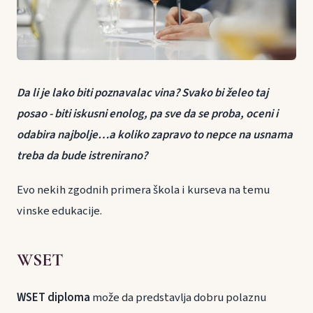
Da li je lako biti poznavalac vina? Svako bi želeo taj
posao - biti iskusni enolog, pa sve da se proba, oceni i
odabira najbolje…a koliko zapravo to nepce na usnama
treba da bude istrenirano?
Evo nekih zgodnih primera škola i kurseva na temu
vinske edukacije.
WSET
WSET diploma
može da predstavlja dobru polaznu