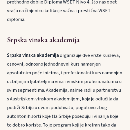
prethodno dobije Diploma WSET Nivo 4, što nas opet
vraća na činjenicu koliko je važna i prestižna WSET
diploma.
Srpska vinska akademija
Srpska vinska akademija
organizuje dve vrste kurseva,
osnovni, odnosno jednodnevni kurs namenjen
apsolutnim početnicima, i profesionalni kurs namenjen
ozbiljnijim ljubiteljima vina i vinskim profesionalcima u
svim segmentima. Akademija, naime radi u partnerstvu
s Austrijskom vinskom akademijom, koja je odlučila da
podrži Srbiju u ovom poduhvatu, pogotovo zbog
autohtonih sorti koje tla Srbije poseduju i vinarija koje
to dobro koriste. To je program koji je kreiran tako da