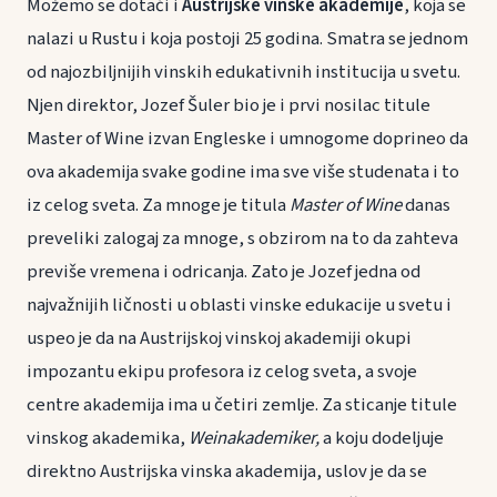
Možemo se dotaći i
Austrijske vinske akademije
, koja se
nalazi u Rustu i koja postoji 25 godina. Smatra se jednom
od najozbiljnijih vinskih edukativnih institucija u svetu.
Njen direktor, Jozef Šuler bio je i prvi nosilac titule
Master of Wine izvan Engleske i umnogome doprineo da
ova akademija svake godine ima sve više studenata i to
iz celog sveta. Za mnoge je titula
Master of Wine
danas
preveliki zalogaj za mnoge, s obzirom na to da zahteva
previše vremena i odricanja. Zato je Jozef jedna od
najvažnijih ličnosti u oblasti vinske edukacije u svetu i
uspeo je da na Austrijskoj vinskoj akademiji okupi
impozantu ekipu profesora iz celog sveta, a svoje
centre akademija ima u četiri zemlje. Za sticanje titule
vinskog akademika,
Weinakademiker,
a koju dodeljuje
direktno Austrijska vinska akademija, uslov je da se