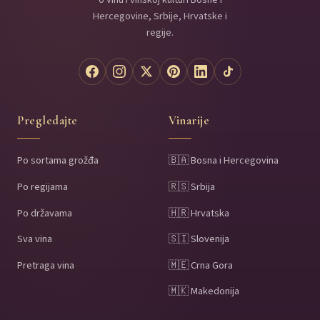
Hercegovine, Srbije, Hrvatske i
regije.
Pregledajte
Vinarije
Po sortama grožđa
🇧🇦 Bosna i Hercegovina
Po regijama
🇷🇸 Srbija
Po državama
🇭🇷 Hrvatska
Sva vina
🇸🇮 Slovenija
Pretraga vina
🇲🇪 Crna Gora
🇲🇰 Makedonija