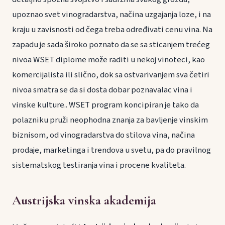
upoznao svet vinogradarstva, načina uzgajanja loze, i na
kraju u zavisnosti od čega treba određivati cenu vina. Na
zapadu je sada široko poznato da se sa sticanjem trećeg
nivoa WSET diplome može raditi u nekoj vinoteci, kao
komercijalista ili slično, dok sa ostvarivanjem sva četiri
nivoa smatra se da si dosta dobar poznavalac vina i
vinske kulture.. WSET program koncipiran je tako da
polazniku pruži neophodna znanja za bavljenje vinskim
biznisom, od vinogradarstva do stilova vina, načina
prodaje, marketinga i trendova u svetu, pa do pravilnog
sistematskog testiranja vina i procene kvaliteta.
Austrijska vinska akademija