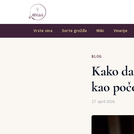
Vrste vina
Sorte grožđa
Wiki
Vinarije
BLOG
Kako da 
kao poč
27. april 2026.