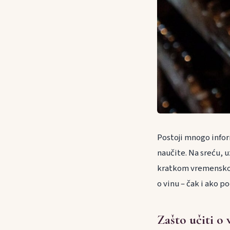
Postoji mnogo infor
naučite. Na sreću, 
kratkom vremenskom
o vinu – čak i ako 
Zašto učiti o 