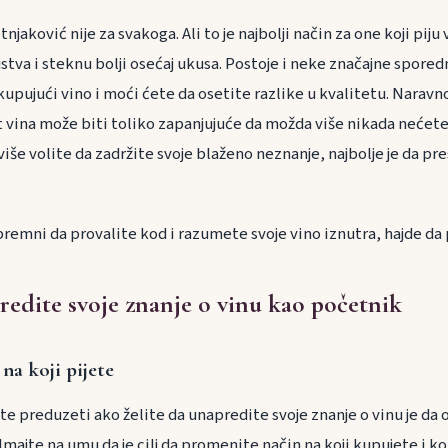
jaković nije za svakoga. Ali to je najbolji način za one koji piju
stva i steknu bolji osećaj ukusa. Postoje i neke značajne spored
kupujući vino i moći ćete da osetite razlike u kvalitetu. Naravn
t vina može biti toliko zapanjujuće da možda više nikada nećete 
iše volite da zadržite svoje blaženo neznanje, najbolje je da pr
remni da provalite kod i razumete svoje vino iznutra, hajde d
edite svoje znanje o vinu kao početnik
na koji pijete
ate preduzeti ako želite da unapredite svoje znanje o vinu je 
. Imajte na umu da je cilj da promenite način na koji kupujete i 