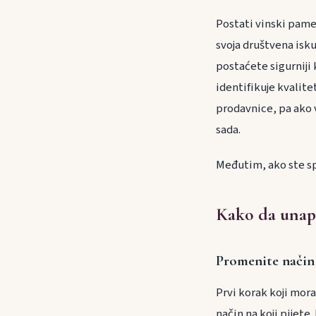
Postati vinski pametn
svoja društvena isku
postaćete sigurniji 
identifikuje kvalite
prodavnice, pa ako v
sada.
Međutim, ako ste sp
Kako da unapr
Promenite način 
Prvi korak koji mor
način na koji pijete