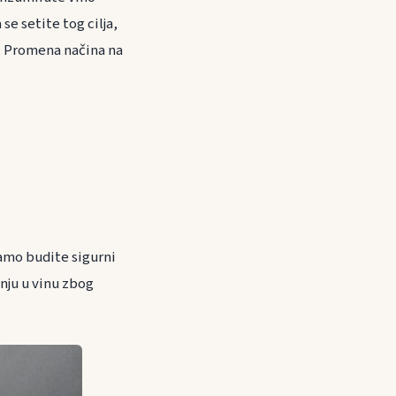
se setite tog cilja,
u. Promena načina na
amo budite sigurni
anju u vinu zbog