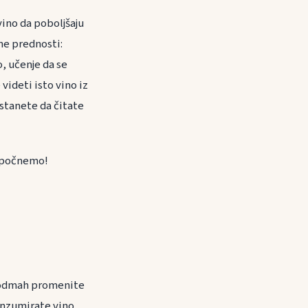
 vino da poboljšaju
ne prednosti:
o, učenje da se
videti isto vino iz
estanete da čitate
a počnemo!
da odmah promenite
konzumirate vino