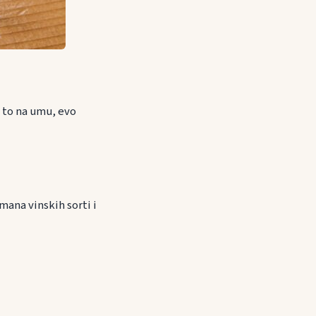
i to na umu, evo
mana vinskih sorti i