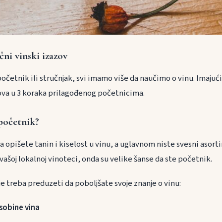
čni vinski izazov
 početnik ili stručnjak, svi imamo više da naučimo o vinu. Imajuć
ova u 3 koraka prilagođenog početnicima.
 početnik?
 opišete tanin i kiselost u vinu, a uglavnom niste svesni asorti
vašoj lokalnoj vinoteci, onda su velike šanse da ste početnik.
e treba preduzeti da poboljšate svoje znanje o vinu:
sobine vina