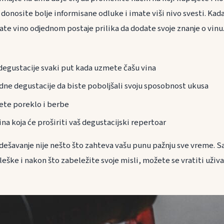
donosite bolje informisane odluke i imate viši nivo svesti. Kada 
ate vino odjednom postaje prilika da dodate svoje znanje o vin
degustacije svaki put kada uzmete čašu vina
ne degustacije da biste poboljšali svoju sposobnost ukusa
ete poreklo i berbe
na koja će proširiti vaš degustacijski repertoar
ešavanje nije nešto što zahteva vašu punu pažnju sve vreme. S
eške i nakon što zabeležite svoje misli, možete se vratiti uživ