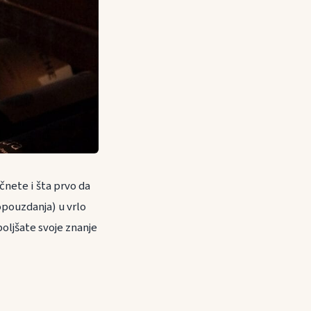
nete i šta prvo da
pouzdanja) u vrlo
ljšate svoje znanje