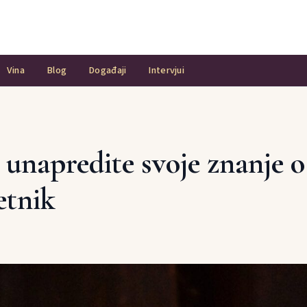
Vina
Blog
Događaji
Intervjui
unapredite svoje znanje o
etnik