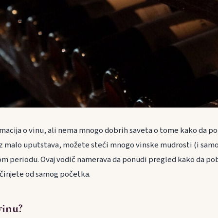
macija o vinu, ali nema mnogo dobrih saveta o tome kako da poč
uz malo uputstava, možete steći mnogo vinske mudrosti (i samo
 periodu. Ovaj vodič namerava da ponudi pregled kako da pobo
počinjete od samog početka.
vinu?