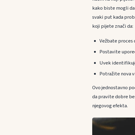
kako biste mogli da 
svaki put kada prob
koji pijete znači da:
Vežbate proces 
Postavite upored
Uvek identifikuj
Potražite nova vi
Ovo jednostavno pod
da pravite dobre bel
njegovog efekta.