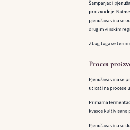
Šampanjac i pjenušav
proizvodnje
. Naime
pjenušava vina se od
drugim vinskim reg
Zbog toga se termin
Proces proizv
Pjenušava vina se pr
uticati na procese u
Primarna fermentacij
kvasce kultivisane 
Pjenušava vina se do