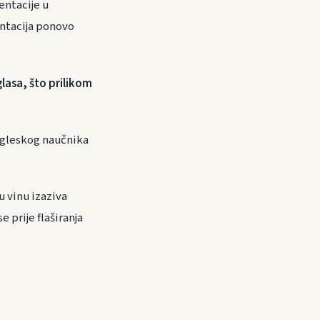
entacije u
entacija ponovo
lasa, što prilikom
engleskog naučnika
u vinu izaziva
 prije flaširanja