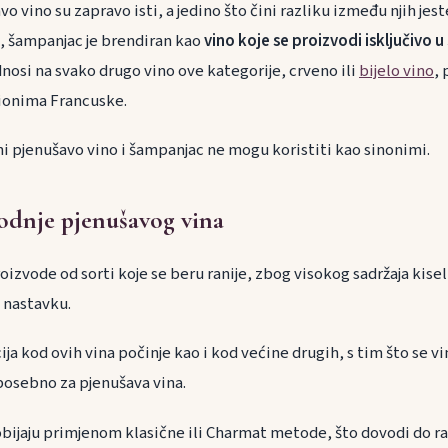
o vino su zapravo isti, a jedino što čini razliku između njih jes
, šampanjac je brendiran kao
vino koje se proizvodi isključivo 
nosi na svako drugo vino ove kategorije, crveno ili
bijelo vino
,
ionima Francuske.
i pjenušavo vino i šampanjac ne mogu koristiti kao sinonimi.
odnje pjenušavog vina
oizvode od sorti koje se beru ranije, zbog visokog sadržaja kisel
 nastavku.
a kod ovih vina počinje kao i kod većine drugih, s tim što se vin
posebno za pjenušava vina.
bijaju primjenom klasične ili Charmat metode, što dovodi do razl