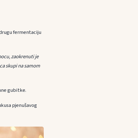
 drugu fermentaciju
ocu, zaokrenuti je
vasca skupi na samom
omne gubitke.
ukusa pjenušavog