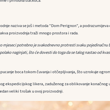
ome i prirodna slatkoća.
a
odnje naziva se još i metoda "Dom Perignon", a podrazumijeva
vakva proizvodnja traži mnogo prostora i rada.
o mjeseci potrebno je svakodnevno protresti svaku pojedinačnu b
i polako naginjati, što će dovesti do toga da se talog nastao od k
 pucanje boca tokom čuvanja i otčepljivanja, što uzrokuje ogr
og ekspedicijskog likera, zaduženog za oblikovanje konačnog 
jedan veliki trošak u ovoj proizvodnji.