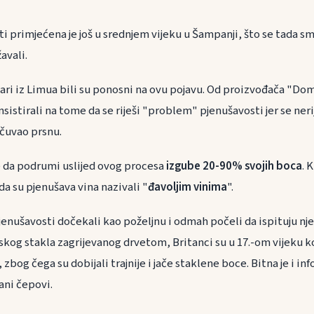
 primjećena je još u srednjem vijeku u Šampanji, što se tada sm
avali.
nari iz Limua bili su ponosni na ovu pojavu. Od proizvođača "D
nsistirali na tome da se riješi "problem" pjenušavosti jer se ner
 čuvao prsnu.
e da podrumi uslijed ovog procesa
izgube 20-90% svojih boca
. 
 da su pjenušava vina nazivali "
đavoljim vinima
".
pjenušavosti dočekali kao poželjnu i odmah počeli da ispituju n
skog stakla zagrijevanog drvetom, Britanci su u 17.-om vijeku kor
 zbog čega su dobijali trajnije i jače staklene boce. Bitna je i inf
ani čepovi.