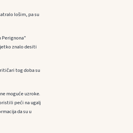
atralo lošim, pa su
om Perignona"
ijetko znalo desiti
Kritičari tog doba su
jene moguće uzroke.
istili peći na ugalj
ormacija da su u