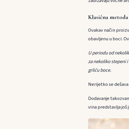
zadržavaju voćne ar
Klasična metod
Ovakav način proizv
obavljenu u boci. O
U periodu od nekolik
za nekoliko stepeni 
grliću boce.
Nerijetko se dešava
Dodavanje takozvan
vina predstavlja još 