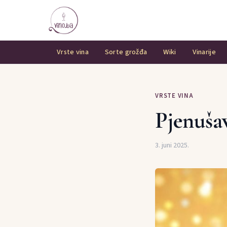
Vrste vina
Sorte grožđa
Wiki
Vinarije
VRSTE VINA
Pjenuša
3. juni 2025.