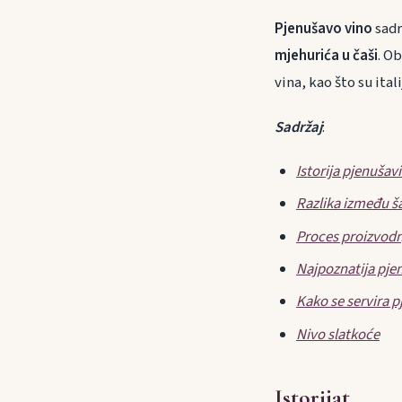
Pjenušavo vino
sadr
mjehurića u čaši
. O
vina, kao što su ita
Sadržaj
:
Istorija pjenušav
Razlika između š
Proces proizvodn
Najpoznatija pje
Kako se servira 
Nivo slatkoće
Istorijat