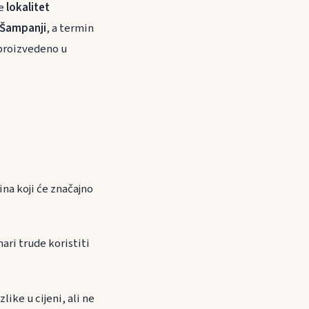
te
lokalitet
u Šampanji
, a termin
 proizvedeno u
ina koji će značajno
ari trude koristiti
ike u cijeni, ali ne