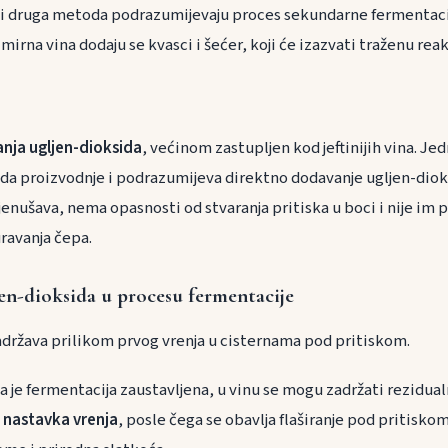
dna i druga metoda podrazumijevaju proces sekundarne fermentaci
mirna vina dodaju se kvasci i šećer, koji će izazvati traženu reak
anja ugljen-dioksida
, većinom zastupljen kod jeftinijih vina. Jed
da proizvodnje i podrazumijeva direktno dodavanje ugljen-diok
jenušava, nema opasnosti od stvaranja pritiska u boci i nije im
ravanja čepa.
en-dioksida u procesu fermentacije
adržava prilikom prvog vrenja u cisternama pod pritiskom.
 je fermentacija zaustavljena, u vinu se mogu zadržati rezidual
e nastavka vrenja
, posle čega se obavlja flaširanje pod pritiskom