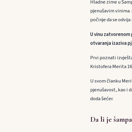
Hladne zime u Šampa
pjenušavim vinima. 
počinje da se odvij
U vinu zatvorenom p
otvaranja izaziva p
Prvi poznati izvješt
Kristofera Merita 16
U svom članku Merit
pjenušavost, kao i d
doda šećer.
Da li je šamp