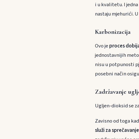
i u kvalitetu. I je
nastaju mjehurići. U 
Karbonizacija
Ovo je
proces dobij
jednostavnijih meto
nisu u potpunosti p
posebni način osigu
Zadržavanje uglj
Ugljen-dioksid se z
Zavisno od toga kada
služi za sprečavanj