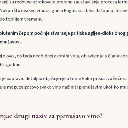
nji su redovno uzrokovale prerano zaustavljanje procesa ferm
Nakon što ovakvo vino stigne u Englesku i biva flaširano, ferm
a po toplijem vremenu.
lutanim čepom počinje stvaranje pritiska ugljen-dioksidnog g
jenušavost.
aj o ovoj, do tada neobičnoj osobini vina, objavljen je u članku 
62. godine.
 je napravio detaljno objašnjenje o tome kako prisustvo šećera 
a je moguće gotovo svako vino načiniti pjenušavim ukoliko mu se
anjac drugi naziv za pjenušavo vino?