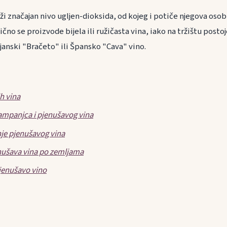
ži značajan nivo ugljen-dioksida, od kojeg i potiče njegova oso
bično se proizvode bijela ili ružičasta vina, iako na tržištu posto
lijanski "Bračeto" ili Špansko "Cava" vino.
ih vina
ampanjca i pjenušavog vina
je pjenušavog vina
nušava vina po zemljama
pjenušavo vino