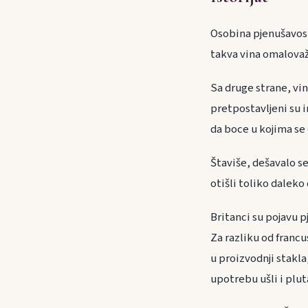
Osobina pjenušavosti
takva vina omalovaž
Sa druge strane, vi
pretpostavljeni su i
da boce u kojima se
Štaviše, dešavalo s
otišli toliko daleko
Britanci su pojavu 
Za razliku od francu
u proizvodnji stakla,
upotrebu ušli i plut