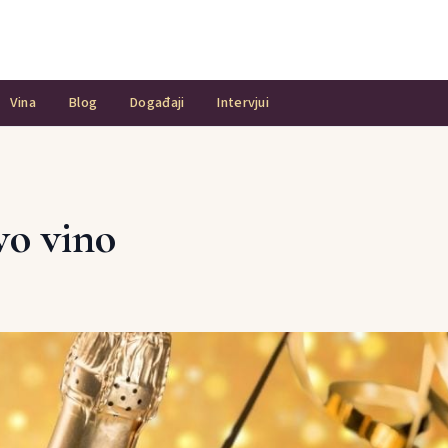
Vina
Blog
Događaji
Intervjui
vo vino