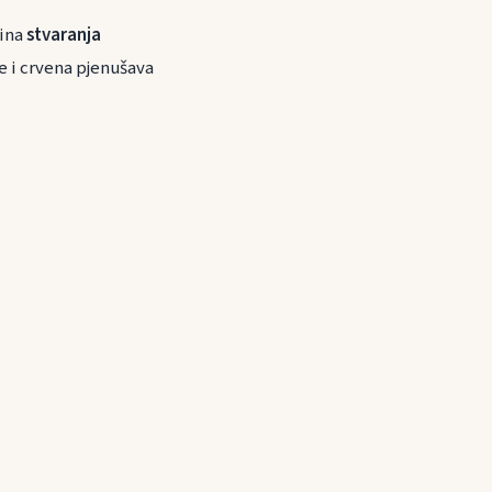
bina
stvaranja
je i crvena pjenušava