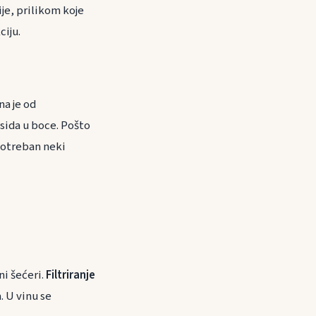
je, prilikom koje
ciju.
na je od
sida u boce. Pošto
 potreban neki
ni šećeri.
Filtriranje
. U vinu se