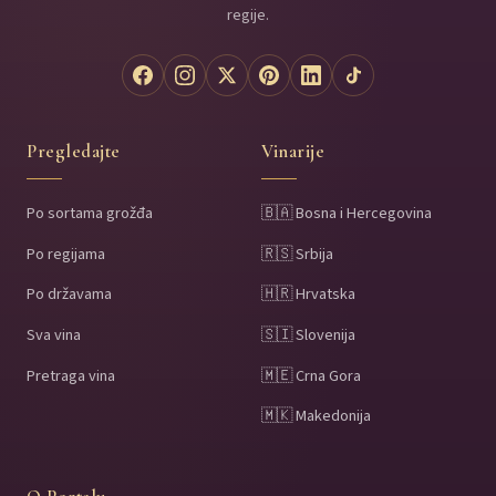
regije.
Pregledajte
Vinarije
Po sortama grožđa
🇧🇦 Bosna i Hercegovina
Po regijama
🇷🇸 Srbija
Po državama
🇭🇷 Hrvatska
Sva vina
🇸🇮 Slovenija
Pretraga vina
🇲🇪 Crna Gora
🇲🇰 Makedonija