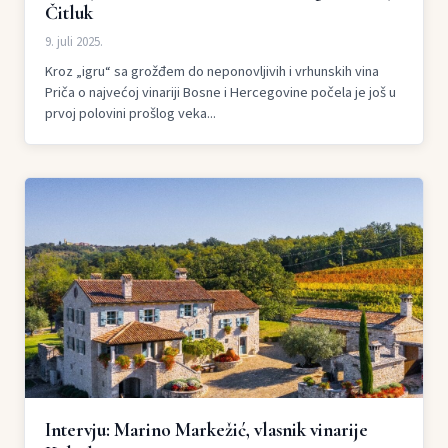
Čitluk
9. juli 2025.
Kroz „igru“ sa grožđem do neponovljivih i vrhunskih vina
Priča o najvećoj vinariji Bosne i Hercegovine počela je još u
prvoj polovini prošlog veka...
Intervju: Marino Markežić, vlasnik vinarije