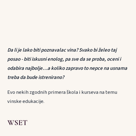
Da li je lako biti poznavalac vina? Svako bi želeo taj
posao - biti iskusni enolog, pa sve da se proba, oceni i
odabira najbolje…a koliko zapravo to nepce na usnama
treba da bude istrenirano?
Evo nekih zgodnih primera škola i kurseva na temu
vinske edukacije.
WSET