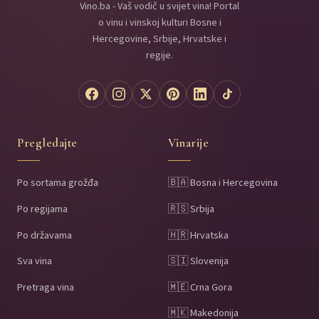
Vino.ba - Vaš vodič u svijet vina! Portal
o vinu i vinskoj kulturi Bosne i
Hercegovine, Srbije, Hrvatske i
regije.
Pregledajte
Vinarije
Po sortama grožđa
🇧🇦 Bosna i Hercegovina
Po regijama
🇷🇸 Srbija
Po državama
🇭🇷 Hrvatska
Sva vina
🇸🇮 Slovenija
Pretraga vina
🇲🇪 Crna Gora
🇲🇰 Makedonija