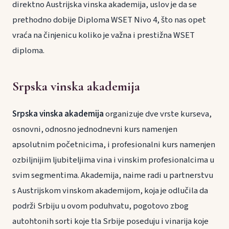
direktno Austrijska vinska akademija, uslov je da se
prethodno dobije Diploma WSET Nivo 4, što nas opet
vraća na činjenicu koliko je važna i prestižna WSET
diploma.
Srpska vinska akademija
Srpska vinska akademija
organizuje dve vrste kurseva,
osnovni, odnosno jednodnevni kurs namenjen
apsolutnim početnicima, i profesionalni kurs namenjen
ozbiljnijim ljubiteljima vina i vinskim profesionalcima u
svim segmentima. Akademija, naime radi u partnerstvu
s Austrijskom vinskom akademijom, koja je odlučila da
podrži Srbiju u ovom poduhvatu, pogotovo zbog
autohtonih sorti koje tla Srbije poseduju i vinarija koje