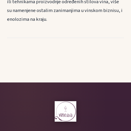
ili tehnikama proizvodnje određenih stilova vina, više
su namenjene ostalim zanimanjima u vinskom biznisu, i
enolozima na kraju.