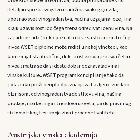
bi se kroz sledeća dva nivoa, dobila prilika da se vrlo
detaljno spozna svojstvo i sadržina svakog grozda,
upoznao svet vinogradarstva, načina uzgajanja loze, i na
kraju u zavisnosti od čega treba određivati cenu vina. Na
zapadu je sada široko poznato da se sa sticanjem trećeg
nivoa WSET diplome može raditi u nekoj vinoteci, kao
komercijalista ili slično, dok sa ostvarivanjem sva četiri
nivoa smatra se da si dosta dobar poznavalac vina i
vinske kulture.. WSET program koncipiran je tako da
polazniku pruži neophodna znanja za bavljenje vinskim
biznisom, od vinogradarstva do stilova vina, načina
prodaje, marketinga i trendova u svetu, pa do pravilnog
sistematskog testiranja vina i procene kvaliteta.
Austrijska vinska akademija