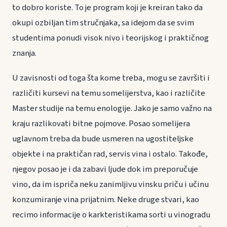
to dobro koriste. To je program koji je kreiran tako da
okupi ozbiljan tim stručnjaka, sa idejom da se svim
studentima ponudi visok nivo i teorijskog i praktičnog
znanja.
U zavisnosti od toga šta kome treba, mogu se završiti i
različiti kursevi na temu somelijerstva, kao i različite
Master studije na temu enologije. Jako je samo važno na
kraju razlikovati bitne pojmove. Posao somelijera
uglavnom treba da bude usmeren na ugostiteljske
objekte i na praktičan rad, servis vina i ostalo. Takođe,
njegov posao je i da zabavi ljude dok im preporučuje
vino, da im ispriča neku zanimljivu vinsku priču i učinu
konzumiranje vina prijatnim. Neke druge stvari, kao
recimo informacije o karkteristikama sorti u vinogradu