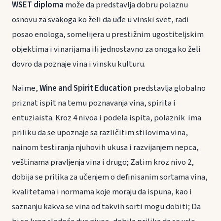
WSET diploma
može da predstavlja dobru polaznu
osnovu za svakoga ko želi da uđe u vinski svet, radi
posao enologa, somelijera u prestižnim ugostiteljskim
objektima i vinarijama ili jednostavno za onoga ko želi
dovro da poznaje vina i vinsku kulturu.
Naime,
Wine and Spirit Education
predstavlja globalno
priznat ispit na temu poznavanja vina, spirita i
entuziaista. Kroz 4 nivoa i podela ispita, polaznik ima
priliku da se upoznaje sa različitim stilovima vina,
nainom testiranja njuhovih ukusa i razvijanjem nepca,
veštinama pravljenja vina i drugo; Zatim kroz nivo 2,
dobija se prilika za učenjem o definisanim sortama vina,
kvalitetama i normama koje moraju da ispuna, kao i
saznanju kakva se vina od takvih sorti mogu dobiti; Da