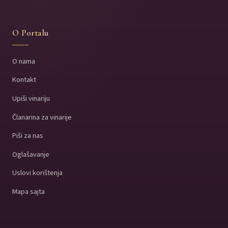
O Portalu
O nama
Kontakt
Upiši vinariju
Članarina za vinarije
Piši za nas
Oglašavanje
Uslovi korištenja
Mapa sajta