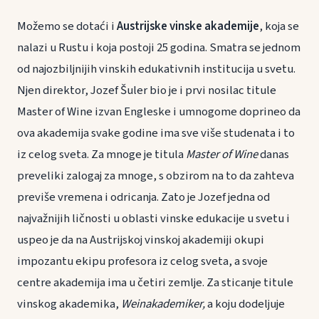
Možemo se dotaći i
Austrijske vinske akademije
, koja se
nalazi u Rustu i koja postoji 25 godina. Smatra se jednom
od najozbiljnijih vinskih edukativnih institucija u svetu.
Njen direktor, Jozef Šuler bio je i prvi nosilac titule
Master of Wine izvan Engleske i umnogome doprineo da
ova akademija svake godine ima sve više studenata i to
iz celog sveta. Za mnoge je titula
Master of Wine
danas
preveliki zalogaj za mnoge, s obzirom na to da zahteva
previše vremena i odricanja. Zato je Jozef jedna od
najvažnijih ličnosti u oblasti vinske edukacije u svetu i
uspeo je da na Austrijskoj vinskoj akademiji okupi
impozantu ekipu profesora iz celog sveta, a svoje
centre akademija ima u četiri zemlje. Za sticanje titule
vinskog akademika,
Weinakademiker,
a koju dodeljuje