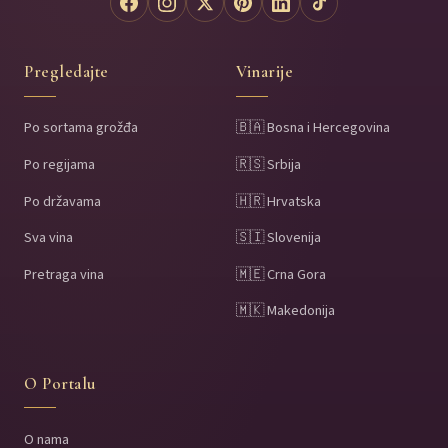
Pregledajte
Vinarije
Po sortama grožđa
🇧🇦 Bosna i Hercegovina
Po regijama
🇷🇸 Srbija
Po državama
🇭🇷 Hrvatska
Sva vina
🇸🇮 Slovenija
Pretraga vina
🇲🇪 Crna Gora
🇲🇰 Makedonija
O Portalu
O nama