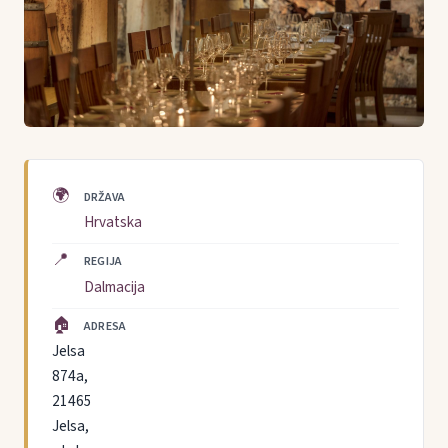
🌍
DRŽAVA
Hrvatska
📍
REGIJA
Dalmacija
🏠
ADRESA
Jelsa
874a,
21465
Jelsa,