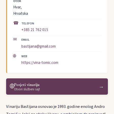
otok
Hvar,
Hrvatska
☎
TELEFON
+385 21 762 015
✉
EMAIL
bastijana@gmail.com
🌐
WEB
https://vina-tomic.com
Posjeti vinariju
🌐
→
Otvori službeni sajt
Vinariju Bastijana osnovao je 1993. godine enolog Andro