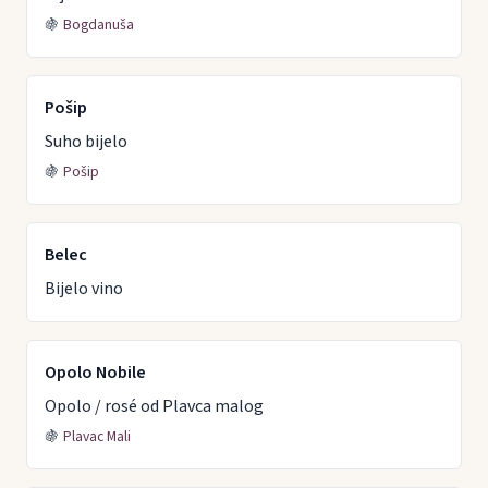
🍇
Bogdanuša
Pošip
Suho bijelo
🍇
Pošip
Belec
Bijelo vino
Opolo Nobile
Opolo / rosé od Plavca malog
🍇
Plavac Mali